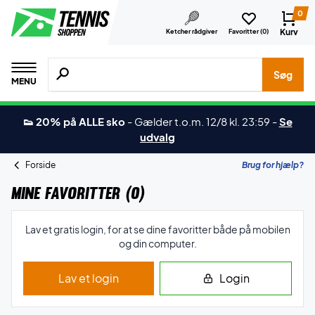
0
Kurv
Ketcher rådgiver
Favoritter (
0
)
Søg efter produkter, mærker etc.
Søg
MENU
👟 20% på ALLE sko
-
Gælder t.o.m. 12/8 kl. 23:59
-
Se
udvalg
Forside
Brug for hjælp?
Mine favoritter (
0
)
Lav et gratis login, for at se dine favoritter både på mobilen
og din computer.
Lav et login
Login