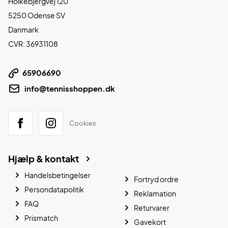
Holkebjergvej 120
5250 Odense SV
Danmark
CVR: 36931108
65906690
info@tennisshoppen.dk
Cookies
Hjælp & kontakt
Handelsbetingelser
Fortryd ordre
Persondatapolitik
Reklamation
FAQ
Returvarer
Prismatch
Gavekort