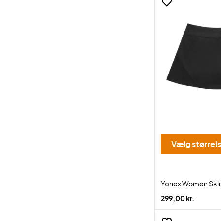
Vælg størrel
Yonex Women Skirt
299,00 kr.