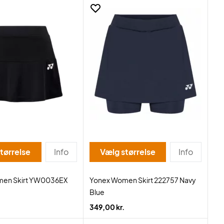
tørrelse
Info
Vælg størrelse
Info
men Skirt YW0036EX
Yonex Women Skirt 222757 Navy
Blue
349,00 kr.