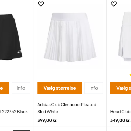
se
Info
Vælg størrelse
Info
Vælg s
Adidas Club Climacool Pleated
t 222752 Black
Skirt White
Head Club 
399,00 kr.
349,00 kr.