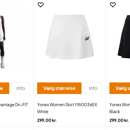
se
Info
Vælg størrelse
Info
Vælg s
vantage Dri-FIT
Yonex Women Skirt YW0036EX
Yonex Wo
White
Black
299,00 kr.
299,00 kr.