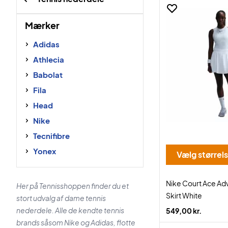
Mærker
Adidas
Athlecia
Babolat
Fila
Head
Nike
Tecnifibre
Yonex
Vælg størrel
Nike Court Ace Ad
Her på Tennisshoppen finder du et
Skirt White
stort udvalg af dame tennis
nederdele. Alle de kendte tennis
549,00 kr.
brands såsom Nike og Adidas, flotte