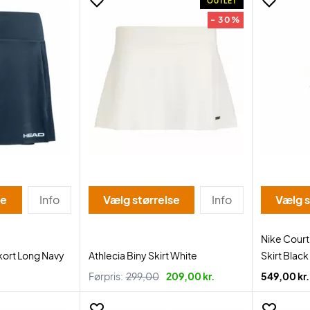
OUTLET
- 30%
se
Info
Vælg størrelse
Info
Vælg s
Nike Court
kort Long Navy
Athlecia Biny Skirt White
Skirt Black
Førpris:
299,00
209,00 kr.
549,00 kr.