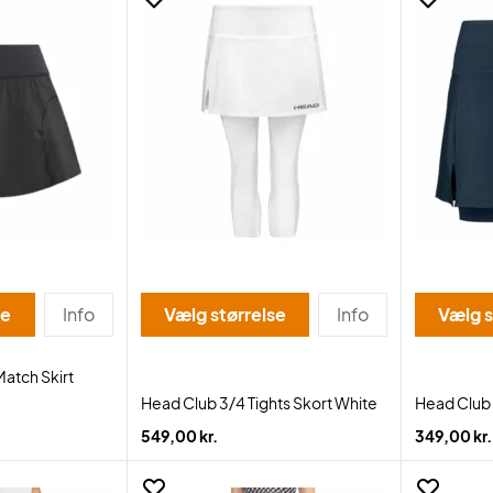
se
Info
Vælg størrelse
Info
Vælg s
atch Skirt
Head Club 3/4 Tights Skort White
Head Club 
549,00 kr.
349,00 kr.