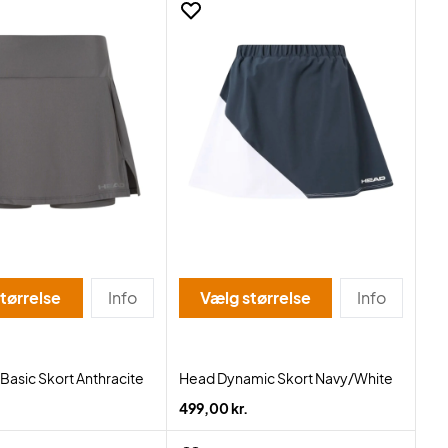
tørrelse
Info
Vælg størrelse
Info
Basic Skort Anthracite
Head Dynamic Skort Navy/White
499,00 kr.