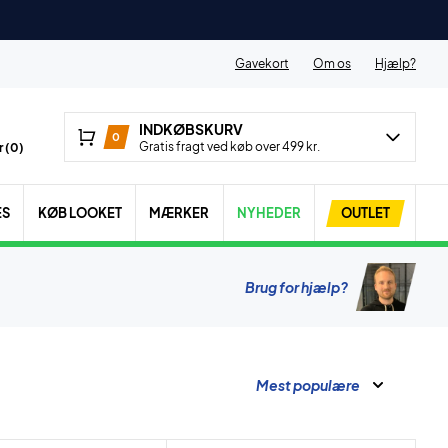
Gavekort
Om os
Hjælp?
INDKØBSKURV
0
Gratis fragt ved køb over 499 kr.
 (
0
)
ES
KØB LOOKET
MÆRKER
NYHEDER
OUTLET
Brug for hjælp?
Mest populære