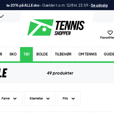
👟 20% på ALLE sko
-
Gælder t.o.m. 12/8 kl. 23:59
-
Se udvalg
Favoritter
ER
SKO
TØJ
BOLDE
TILBEHØR
OM TENNIS
GUID
le
49 produkter
Farve
Størrelse
Pris