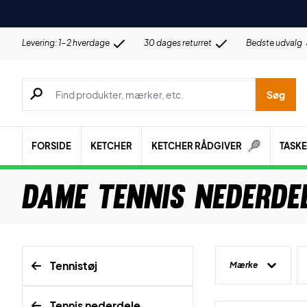
Levering: 1-2 hverdage
30 dages returret
Bedste udvalg
Søg efter produkter, mærker etc.
Søg
FORSIDE
KETCHER
KETCHER RÅDGIVER
TASK
Dame Tennis Nederde
Tennistøj
Mærke
Tennis nederdele