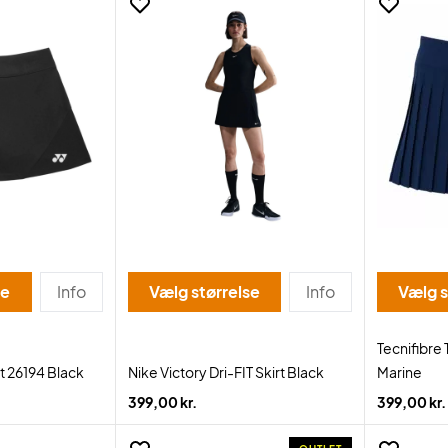
se
Info
Vælg størrelse
Info
Vælg s
Tecnifibr
 26194 Black
Nike Victory Dri-FIT Skirt Black
Marine
399,00 kr.
399,00 kr.