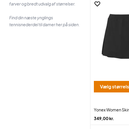
farver og bredt udvalg af størrelser.
Find din næste ynglings
tennisnederdel til damer her på siden.
Vælg størrel
Yonex Women Skir
349,00 kr.