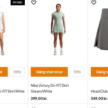
NYHED
se
Info
Vælg størrelse
Info
Vælg s
Nike Victory Dri-FIT Skirt
-FIT Skirt White
Steam/White
Head Club 
399,00 kr.
349,00 kr.