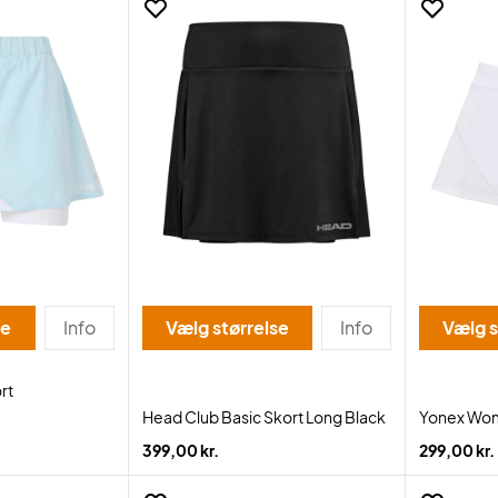
se
Info
Vælg størrelse
Info
Vælg s
rt
Head Club Basic Skort Long Black
Yonex Wom
399,00 kr.
299,00 kr.