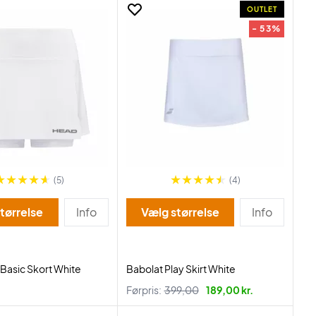
OUTLET
- 53%
(5)
(4)
tørrelse
Info
Vælg størrelse
Info
Basic Skort White
Babolat Play Skirt White
Førpris:
399,00
189,00 kr.