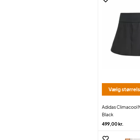
Vælg størrel
Adidas Climacool M
Black
499,00 kr.