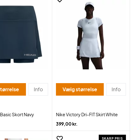
tørrelse
Info
Vælg størrelse
Info
Basic Skort Navy
Nike Victory Dri-FIT Skirt White
399,00 kr.
SKARP PRIS