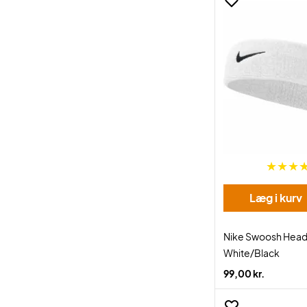
Læg i kurv
Nike Swoosh Hea
White/Black
99,00 kr.