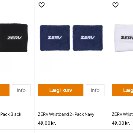
Info
Læg i kurv
Info
Læg 
-Pack Black
ZERV Wristband 2-Pack Navy
ZERV Wris
49,00 kr.
49,00 kr.