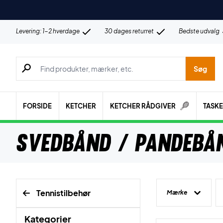
Levering: 1-2 hverdage
30 dages returret
Bedste udvalg
Søg efter produkter, mærker etc.
Søg
FORSIDE
KETCHER
KETCHER RÅDGIVER
TASK
Svedbånd / Pandebå
Tennistilbehør
Mærke
Kategorier