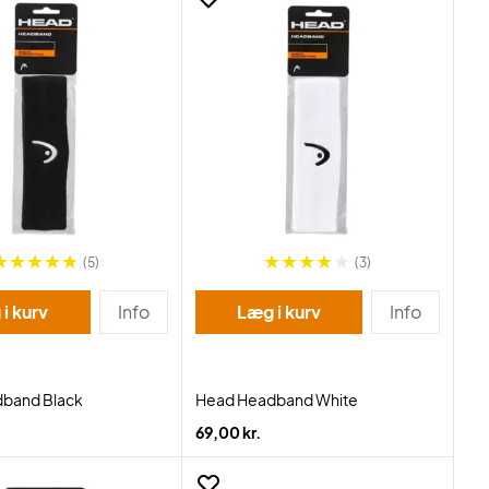
(5)
(3)
i kurv
Info
Læg i kurv
Info
band Black
Head Headband White
69,00 kr.