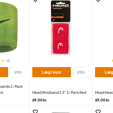
(6)
Info
Læg i kurv
Info
Læg 
tbands 2-Pack
ck
Head Wristband 2.5" 2-Pack Red
Head Head
69,00 kr.
69,00 kr.