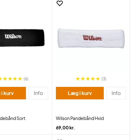
(6)
(3)
i kurv
Info
Læg i kurv
Info
ndebånd Sort
Wilson Pandebånd Hvid
69,00 kr.