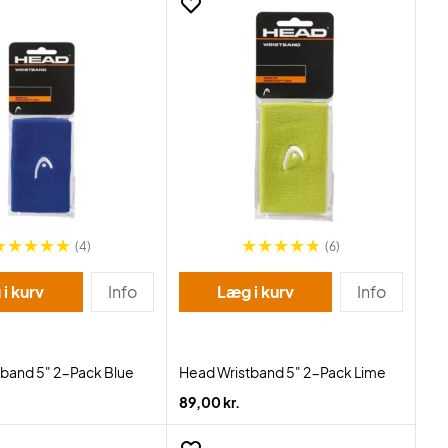
(4)
(6)
i kurv
Info
Læg i kurv
Info
band 5" 2-Pack Blue
Head Wristband 5" 2-Pack Lime
89,00 kr.