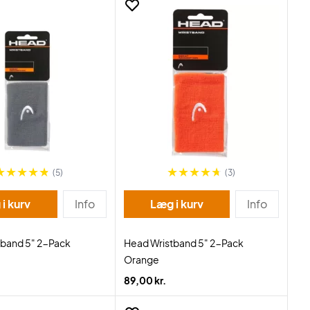
(5)
(3)
i kurv
Info
Læg i kurv
Info
tband 5" 2-Pack
Head Wristband 5" 2-Pack
Orange
89,00 kr.