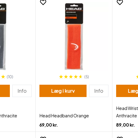
(10)
(5)
Info
Læg i kurv
Info
Læg 
Head Wris
thracite
Head Headband Orange
Anthracite
69,00 kr.
89,00 kr.