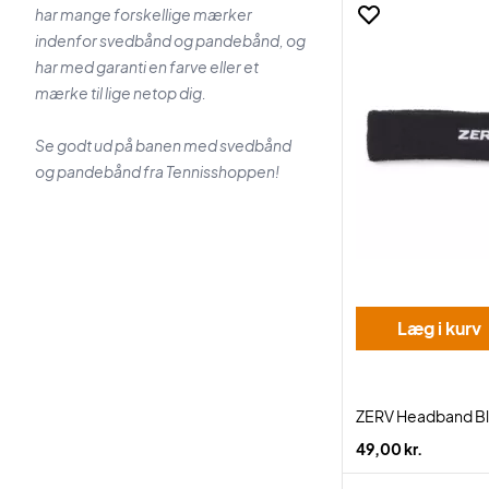
har mange forskellige mærker
indenfor svedbånd og pandebånd, og
har med garanti en farve eller et
mærke til lige netop dig.
Se godt ud på banen med svedbånd
og pandebånd fra Tennisshoppen!
Læg i kurv
ZERV Headband B
49,00 kr.