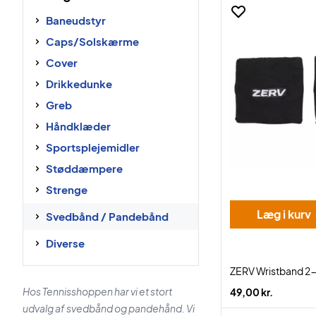
Baneudstyr
Caps/Solskærme
Cover
Drikkedunke
Greb
Håndklæder
Sportsplejemidler
Støddæmpere
Strenge
Læg i kurv
Svedbånd / Pandebånd
Diverse
ZERV Wristband 2
Hos Tennisshoppen har vi et stort
49,00 kr.
udvalg af svedbånd og pandehånd. Vi