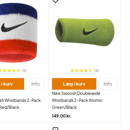
(5)
(4)
i kurv
Info
Læg i kurv
Info
Nike Swoosh Doublewide
sh Wristbands 2-Pack
Wristbands 2-Pack Atomic
Red/Black
Green/Black
149,00 kr.