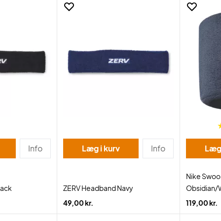
Info
Læg i kurv
Info
Læg 
Nike Swoo
lack
ZERV Headband Navy
Obsidian/
49,00 kr.
119,00 kr.