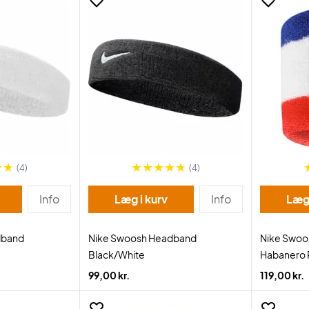
(4)
(4)
Info
Læg i kurv
Info
Læg 
dband
Nike Swoosh Headband
Nike Swoo
Black/White
Habanero 
99,00 kr.
119,00 kr.