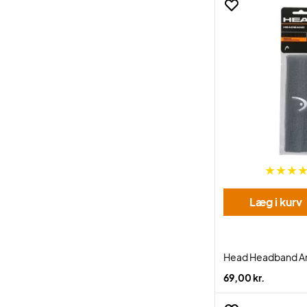
Læg i kurv
Head Headband An
69,00 kr.