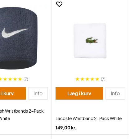
(7)
(7)
i kurv
Info
Læg i kurv
Info
sh Wristbands 2-Pack
White
Lacoste Wristband 2-Pack White
149,00 kr.