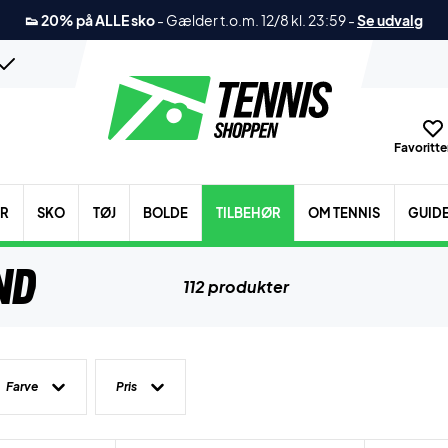
👟 20% på ALLE sko
-
Gælder t.o.m. 12/8 kl. 23:59
-
Se udvalg
Favoritter
ER
SKO
TØJ
BOLDE
TILBEHØR
OM TENNIS
GUID
nd
112 produkter
Farve
Pris