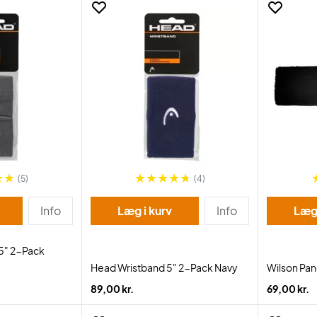
(5)
(4)
Info
Læg i kurv
Info
Læg 
5" 2-Pack
Head Wristband 5" 2-Pack Navy
Wilson Pa
89,00 kr.
69,00 kr.