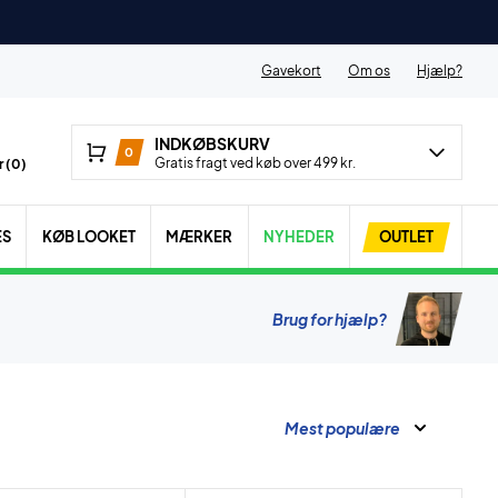
Gavekort
Om os
Hjælp?
INDKØBSKURV
0
Gratis fragt ved køb over 499 kr.
 (
0
)
ES
KØB LOOKET
MÆRKER
NYHEDER
OUTLET
Brug for hjælp?
Mest populære