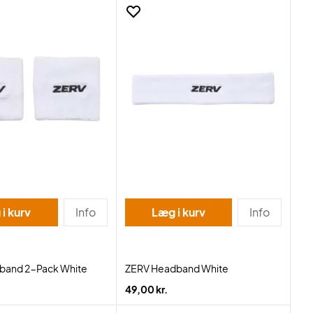
i kurv
Info
Læg i kurv
Info
tband 2-Pack White
ZERV Headband White
49,00 kr.