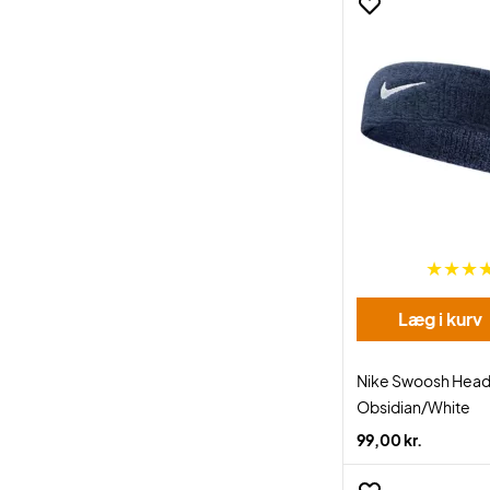
Læg i kurv
Nike Swoosh Hea
Obsidian/White
99,00 kr.