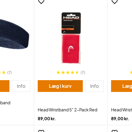
(7)
(7)
Info
Læg i kurv
Info
Læg 
dband
Head Wristband 5" 2-Pack Red
Head Wrist
89,00 kr.
89,00 kr.