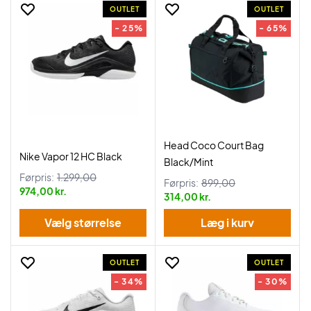
OUTLET
OUTLET
- 25%
- 65%
Head Coco Court Bag
Nike Vapor 12 HC Black
Black/Mint
Førpris:
1.299,00
Førpris:
899,00
974,00 kr.
314,00 kr.
Vælg størrelse
Læg i kurv
OUTLET
OUTLET
- 34%
- 30%