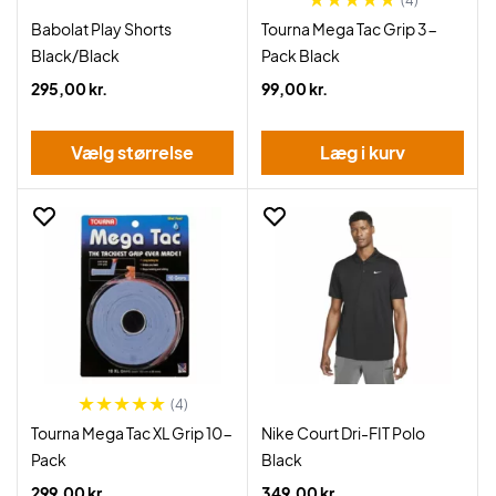
(4)
Babolat Play Shorts
Tourna Mega Tac Grip 3-
Black/Black
Pack Black
295,00 kr.
99,00 kr.
Vælg størrelse
Læg i kurv
(4)
Tourna Mega Tac XL Grip 10-
Nike Court Dri-FIT Polo
Pack
Black
299,00 kr.
349,00 kr.