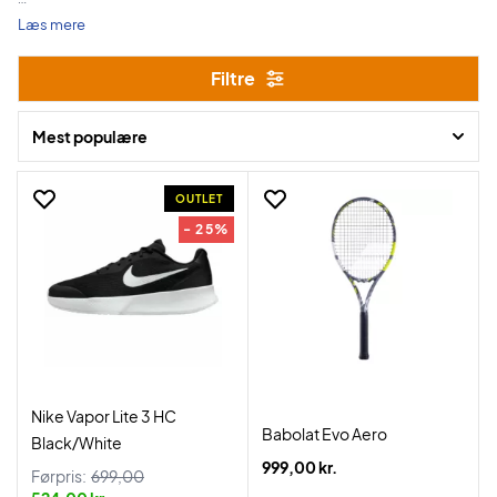
I perioden mellem d. 13.-24. marts får du en masse tilbud på udvalgt
Læs mere
tennisudstyr.
Filtre
Shop sko, tasker, tøj, tilbehør og tennisketchere til en ekstra skarp
fødselsdagspris.
Mest populære
OUTLET
- 25%
Nike Vapor Lite 3 HC
Babolat Evo Aero
Black/White
999,00 kr.
Førpris:
699,00