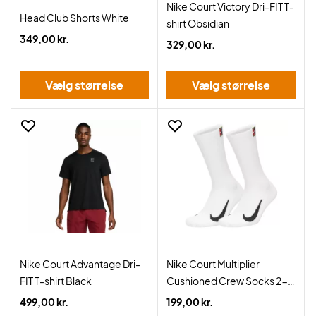
Nike Court Victory Dri-FIT T-
Head Club Shorts White
shirt Obsidian
349,00 kr.
329,00 kr.
Vælg størrelse
Vælg størrelse
Nike Court Advantage Dri-
Nike Court Multiplier
FIT T-shirt Black
Cushioned Crew Socks 2-
Pack White
499,00 kr.
199,00 kr.