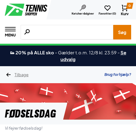
0
Kurv
Ketcher rådgiver
Favoritter (
0
)
Søg efter produkter, mærker etc.
Søg
MENU
👟 20% på ALLE sko
-
Gælder t.o.m. 12/8 kl. 23:59
-
Se
udvalg
Tilbage
Brug for hjælp?
FØDSELSDAG
Vi fejrer fødselsdag!