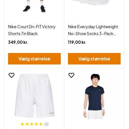
Nike Court Dri-FIT Victory
Nike Everyday Lightweight
Shorts 7in Black
No-Show Socks 3-Pack
White
349,00 kr.
119,00 kr.
Vælg størrelse
Vælg størrelse
(5)