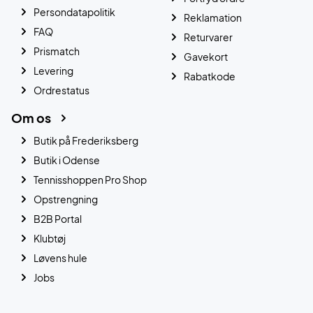
Persondatapolitik
Reklamation
FAQ
Returvarer
Prismatch
Gavekort
Levering
Rabatkode
Ordrestatus
Om os
Butik på Frederiksberg
Butik i Odense
Tennisshoppen Pro Shop
Opstrengning
B2B Portal
Klubtøj
Løvens hule
Jobs