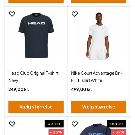
Head Club Original T-shirt
Nike Court Advantage Dri-
Navy
FIT T-shirt White
249,00 kr.
499,00 kr.
Vælg størrelse
Vælg størrelse
OUTLET
OUTLET
- 25%
- 39%