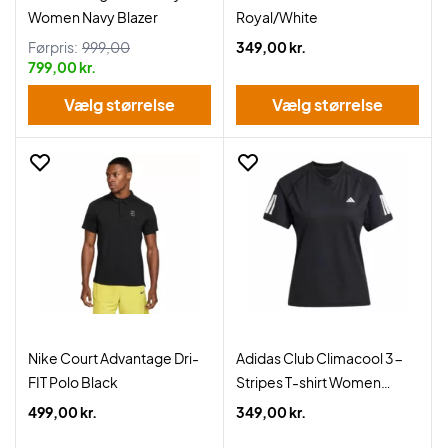
Women Navy Blazer
Royal/White
Førpris:
999,00
349,00 kr.
799,00 kr.
Vælg størrelse
Vælg størrelse
Nike Court Advantage Dri-
Adidas Club Climacool 3-
FIT Polo Black
Stripes T-shirt Women
Black
499,00 kr.
349,00 kr.