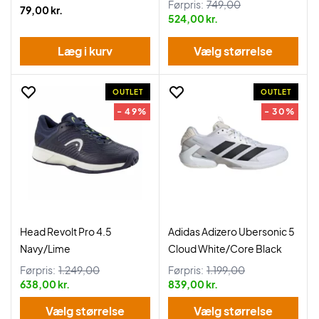
Førpris:
749,00
79,00 kr.
524,00 kr.
Læg i kurv
Vælg størrelse
OUTLET
OUTLET
- 49%
- 30%
Head Revolt Pro 4.5
Adidas Adizero Ubersonic 5
Navy/Lime
Cloud White/Core Black
Førpris:
1.249,00
Førpris:
1.199,00
638,00 kr.
839,00 kr.
Vælg størrelse
Vælg størrelse