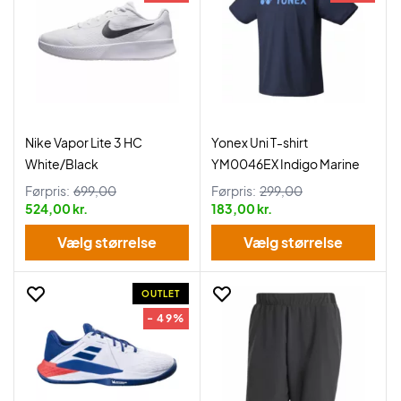
Nike Vapor Lite 3 HC
Yonex Uni T-shirt
White/Black
YM0046EX Indigo Marine
Førpris:
699,00
Førpris:
299,00
524,00 kr.
183,00 kr.
Vælg størrelse
Vælg størrelse
OUTLET
- 49%