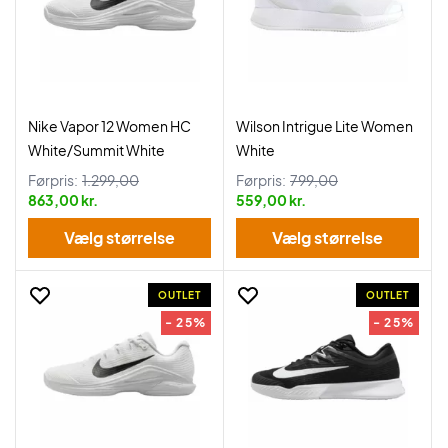
Nike Vapor 12 Women HC
Wilson Intrigue Lite Women
White/Summit White
White
Førpris:
1.299,00
Førpris:
799,00
863,00 kr.
559,00 kr.
Vælg størrelse
Vælg størrelse
OUTLET
OUTLET
- 25%
- 25%