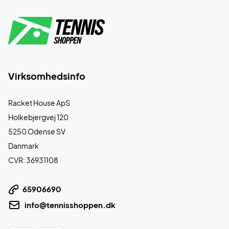
Virksomhedsinfo
Racket House ApS
Holkebjergvej 120
5250 Odense SV
Danmark
CVR: 36931108
65906690
info@tennisshoppen.dk