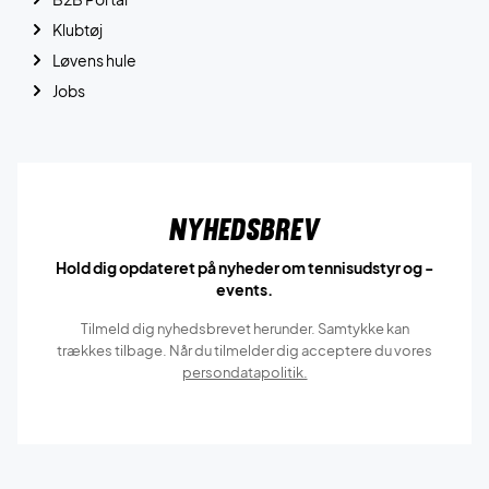
Klubtøj
Løvens hule
Jobs
Nyhedsbrev
Hold dig opdateret på nyheder om tennisudstyr og -
events.
Tilmeld dig nyhedsbrevet herunder. Samtykke kan
trækkes tilbage. Når du tilmelder dig acceptere du vores
persondatapolitik.