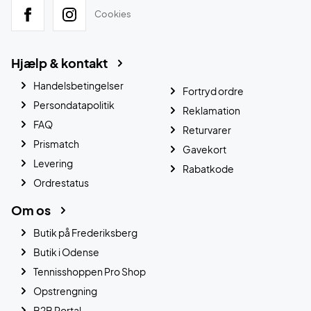
Cookies
Hjælp & kontakt
Handelsbetingelser
Fortryd ordre
Persondatapolitik
Reklamation
FAQ
Returvarer
Prismatch
Gavekort
Levering
Rabatkode
Ordrestatus
Om os
Butik på Frederiksberg
Butik i Odense
Tennisshoppen Pro Shop
Opstrengning
B2B Portal