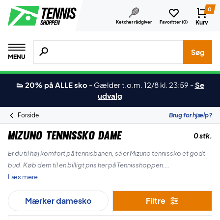
0
Kurv
Ketcher rådgiver
Favoritter (
0
)
Søg efter produkter, mærker etc.
Søg
MENU
👟 20% på ALLE sko
-
Gælder t.o.m. 12/8 kl. 23:59
-
Se
udvalg
Forside
Brug for hjælp?
Mizuno tennissko dame
0 stk.
Er du til høj komfort på tennisbanen, så er Mizuno tennissko et godt
bud. Køb dem til en billigt pris her på Tennisshoppen.
Læs mere
God shopping!
Mærker damesko
Filtre