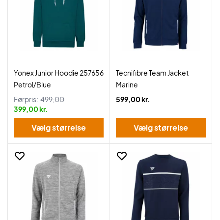
Yonex Junior Hoodie 257656
Tecnifibre Team Jacket
Petrol/Blue
Marine
Førpris:
499,00
599,00 kr.
399,00 kr.
Vælg størrelse
Vælg størrelse