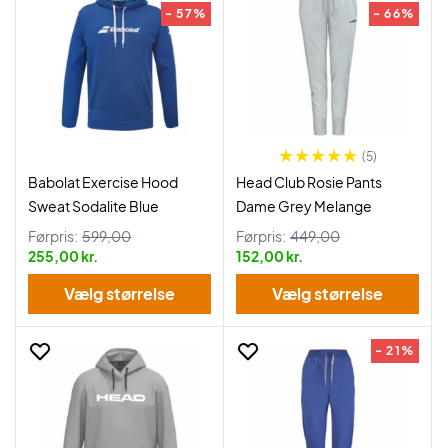
- 57%
- 66%
(5)
Babolat Exercise Hood
Head Club Rosie Pants
Sweat Sodalite Blue
Dame Grey Melange
Førpris:
599,00
Førpris:
449,00
255,00 kr.
152,00 kr.
Vælg størrelse
Vælg størrelse
- 21%