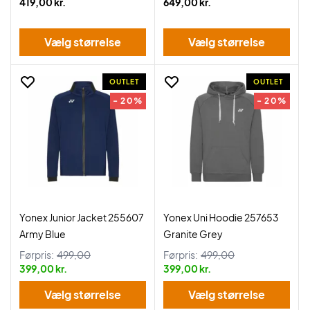
419,00 kr.
649,00 kr.
Vælg størrelse
Vælg størrelse
OUTLET
OUTLET
- 20%
- 20%
Yonex Junior Jacket 255607
Yonex Uni Hoodie 257653
Army Blue
Granite Grey
Førpris:
499,00
Førpris:
499,00
399,00 kr.
399,00 kr.
Vælg størrelse
Vælg størrelse