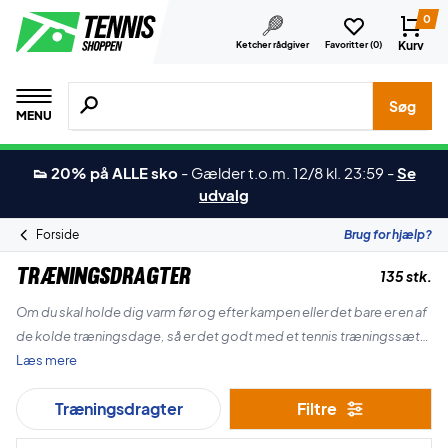
0
Kurv
Ketcher rådgiver
Favoritter (
0
)
Søg efter produkter, mærker etc.
Søg
MENU
👟 20% på ALLE sko
-
Gælder t.o.m. 12/8 kl. 23:59
-
Se
udvalg
Forside
Brug for hjælp?
Træningsdragter
135 stk.
Om du skal holde dig varm før og efter kampen eller det bare er en af
de kolde træningsdage, så er det godt med et tennis træningssæt.
Læs mere
Her på siden finder du vores brede udvalg af træningssæt,
Træningsdragter
Filtre
hættetrøjer, lange bukser og meget mere.