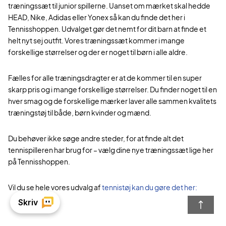
træningssæt til junior spillerne. Uanset om mærket skal hedde
HEAD, Nike, Adidas eller Yonex så kan du finde det her i
Tennisshoppen. Udvalget gør det nemt for dit barn at finde et
helt nyt sej outfit. Vores træningssæt kommer i mange
forskellige størrelser og der er noget til børn i alle aldre.
Fælles for alle træningsdragter er at de kommer til en super
skarp pris og i mange forskellige størrelser. Du finder noget til en
hver smag og de forskellige mærker laver alle sammen kvalitets
træningstøj til både, børn kvinder og mænd.
Du behøver ikke søge andre steder, for at finde alt det
tennispilleren har brug for – vælg dine nye træningssæt lige her
på Tennisshoppen.
Vil du se hele vores udvalg af
tennistøj kan du gøre det her: