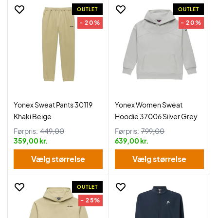
OUTLET
OUTLET
- 20%
- 20%
Yonex Sweat Pants 30119
Yonex Women Sweat
Khaki Beige
Hoodie 37006 Silver Grey
Førpris:
449,00
Førpris:
799,00
359,00 kr.
639,00 kr.
Vælg størrelse
Vælg størrelse
OUTLET
- 25%