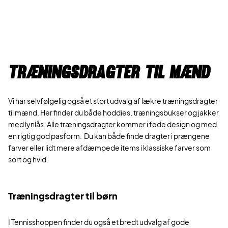
Træningsdragter til mænd
Vi har selvfølgelig også et stort udvalg af lækre træningsdragter
til mænd. Her finder du både hoddies, træningsbukser og jakker
med lynlås. Alle træningsdragter kommer i fede design og med
en rigtig god pasform. Du kan både finde dragter i prængene
farver eller lidt mere afdæmpede items i klassiske farver som
sort og hvid.
Træningsdragter til børn
I Tennisshoppen finder du også et bredt udvalg af gode