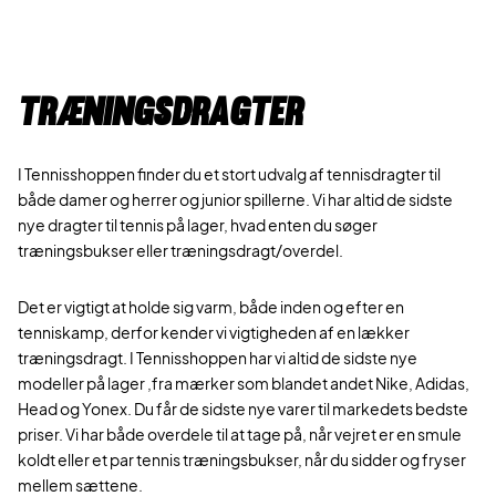
Træningsdragter
I Tennisshoppen finder du et stort udvalg af tennisdragter til
både damer og herrer og junior spillerne. Vi har altid de sidste
nye dragter til tennis på lager, hvad enten du søger
træningsbukser eller træningsdragt/overdel.
Det er vigtigt at holde sig varm, både inden og efter en
tenniskamp, derfor kender vi vigtigheden af en lækker
træningsdragt. I Tennisshoppen har vi altid de sidste nye
modeller på lager ,fra mærker som blandet andet Nike, Adidas,
Head og Yonex. Du får de sidste nye varer til markedets bedste
priser. Vi har både overdele til at tage på, når vejret er en smule
koldt eller et par tennis træningsbukser, når du sidder og fryser
mellem sættene.