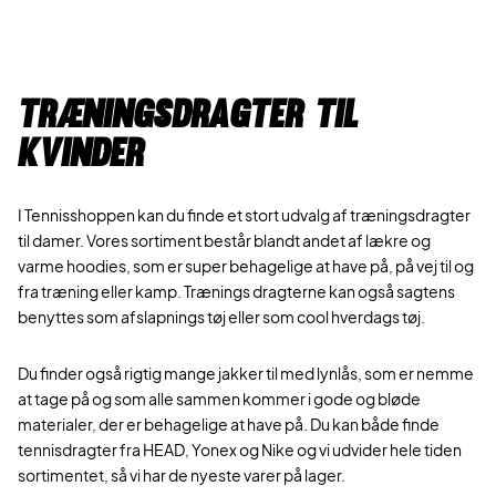
Træningsdragter til
kvinder
I Tennisshoppen kan du finde et stort udvalg af træningsdragter
til damer. Vores sortiment består blandt andet af lækre og
varme hoodies, som er super behagelige at have på, på vej til og
fra træning eller kamp. Trænings dragterne kan også sagtens
benyttes som afslapnings tøj eller som cool hverdags tøj.
Du finder også rigtig mange jakker til med lynlås, som er nemme
at tage på og som alle sammen kommer i gode og bløde
materialer, der er behagelige at have på. Du kan både finde
tennisdragter fra HEAD, Yonex og Nike og vi udvider hele tiden
sortimentet, så vi har de nyeste varer på lager.