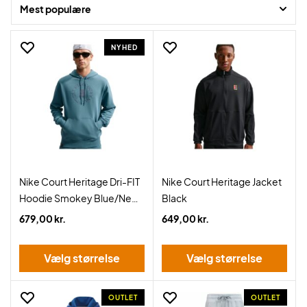
Mest populære
NYHED
Nike Court Heritage Dri-FIT
Nike Court Heritage Jacket
Hoodie Smokey Blue/New
Black
Slate
679,00 kr.
649,00 kr.
Vælg størrelse
Vælg størrelse
OUTLET
OUTLET