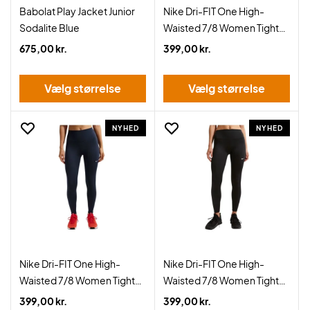
Babolat Play Jacket Junior
Nike Dri-FIT One High-
Sodalite Blue
Waisted 7/8 Women Tights
Pink Smoke
675,00 kr.
399,00 kr.
Vælg størrelse
Vælg størrelse
NYHED
NYHED
Nike Dri-FIT One High-
Nike Dri-FIT One High-
Waisted 7/8 Women Tights
Waisted 7/8 Women Tights
Midnight Navy
Black
399,00 kr.
399,00 kr.