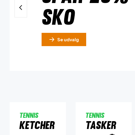
sko
Se udvalg
Tennis
Tennis
Ketcher
Tasker