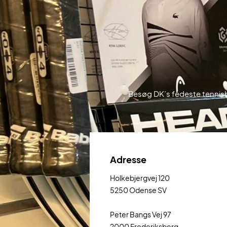
Besøg DK’s fedeste tennisb
Adresse
Holkebjergvej 120
5250 Odense SV
Peter Bangs Vej 97
2000 Frederiksberg