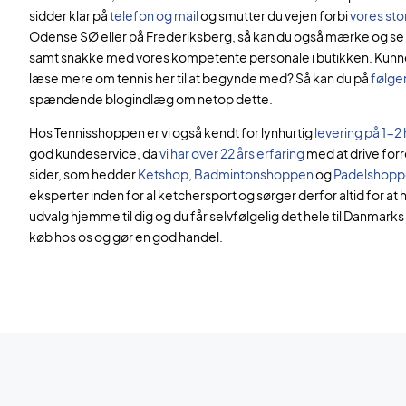
sidder klar på
telefon og mail
og smutter du vejen forbi
vores sto
Odense SØ eller på Frederiksberg, så kan du også mærke og se
samt snakke med vores kompetente personale i butikken. Kunne
læse mere om tennis her til at begynde med? Så kan du på
følge
spændende blogindlæg om netop dette.
Hos Tennisshoppen er vi også kendt for lynhurtig
levering på 1-
god kundeservice, da
vi har over 22 års erfaring
med at drive forr
sider, som hedder
Ketshop
,
Badmintonshoppen
og
Padelshopp
eksperter inden for al ketchersport og sørger derfor altid for at h
udvalg hjemme til dig og du får selvfølgelig det hele til Danmarks
køb hos os og gør en god handel.