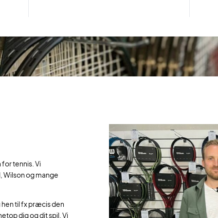
for tennis. Vi
d, Wilson og mange
hen til fx præcis den
top dig og dit spil. Vi