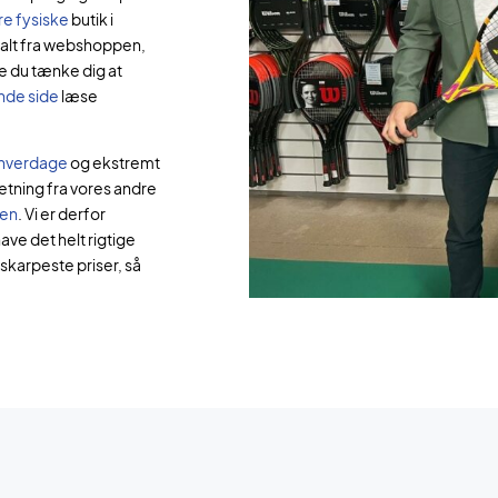
re fysiske
butik i
 alt fra webshoppen,
 du tænke dig at
nde side
læse
2 hverdage
og ekstremt
etning fra vores andre
en
. Vi er derfor
ave det helt rigtige
 skarpeste priser, så