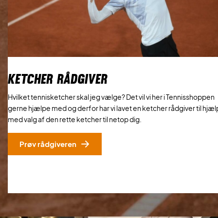
KETCHER RÅDGIVER
Hvilket tennisketcher skal jeg vælge? Det vil vi her i Tennisshoppen
gerne hjælpe med og derfor har vi lavet en ketcher rådgiver til hjæl
med valg af den rette ketcher til netop dig.
Prøv rådgiveren