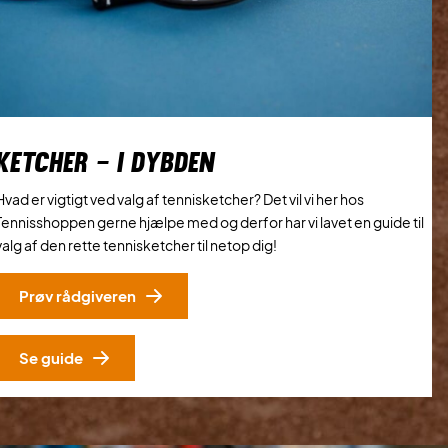
KETCHER – I DYBDEN
Hvad er vigtigt ved valg af tennisketcher? Det vil vi her hos
Tennisshoppen gerne hjælpe med og derfor har vi lavet en guide til
valg af den rette tennisketcher til netop dig!
Prøv rådgiveren
Se guide