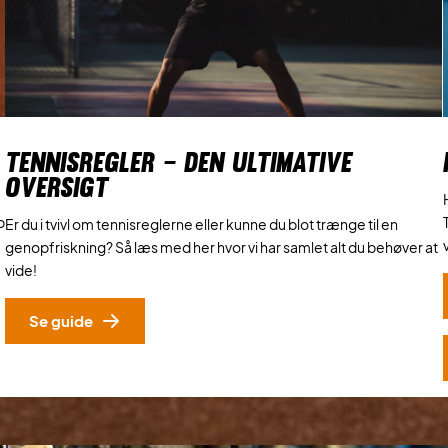
TENNISREGLER – DEN ULTIMATIVE
OVERSIGT
p
Er du i tvivl om tennisreglerne eller kunne du blot trænge til en
genopfriskning? Så læs med her hvor vi har samlet alt du behøver at
vide!
Se guide