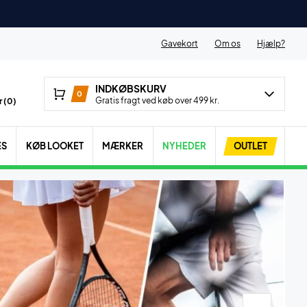
Gavekort
Om os
Hjælp?
INDKØBSKURV
0
Gratis fragt ved køb over 499 kr.
 (
0
)
ES
KØB LOOKET
MÆRKER
NYHEDER
OUTLET
K