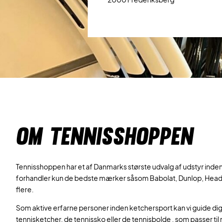
OM TENNISSHOPPEN
Tennisshoppen har et af Danmarks største udvalg af udstyr inden 
forhandler kun de bedste mærker såsom Babolat, Dunlop, Hea
flere.
Som aktive erfarne personer inden ketchersport kan vi guide dig 
tennisketcher, de tennissko eller de tennisbolde , som passer til ne