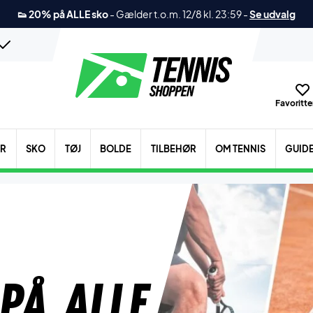
👟 20% på ALLE sko
-
Gælder t.o.m. 12/8 kl. 23:59
-
Se udvalg
Favoritter
ER
SKO
TØJ
BOLDE
TILBEHØR
OM TENNIS
GUID
på alle