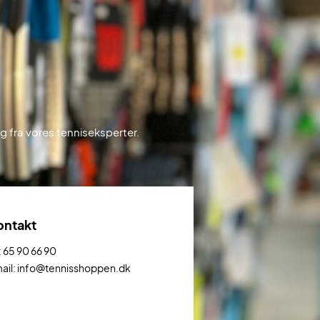
 fra vores tenniseksperter.
ontakt
: 65 90 66 90
ail: info@tennisshoppen.dk