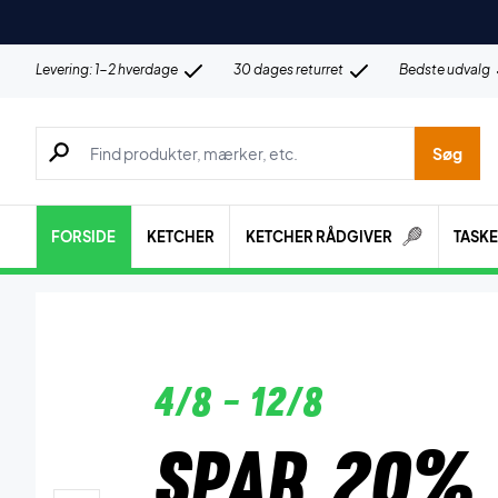
Levering: 1-2 hverdage
30 dages returret
Bedste udvalg
Søg efter produkter, mærker etc.
Søg
FORSIDE
KETCHER
KETCHER RÅDGIVER
TASK
4/8 - 12/8
Spar 20% 