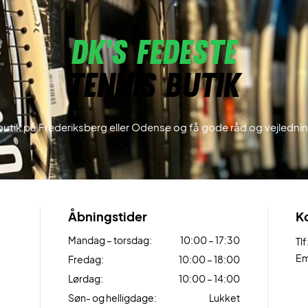
DK’s fedeste
Tennis butik
utik på Frederiksberg eller Odense og få gode råd og vejledning
Åbningstider
K
Mandag – torsdag:
10:00 – 17:30
Tlf
Em
Fredag:
10:00 – 18:00
Lørdag:
10:00 – 14:00
Søn- og helligdage:
Lukket