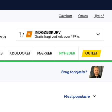
Gavekort
Om os
Hjælp?
INDKØBSKURV
0
Gratis fragt ved køb over 499 kr.
 (
0
)
ES
KØB LOOKET
MÆRKER
NYHEDER
OUTLET
Brug for hjælp?
Mest populære