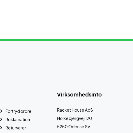
Virksomhedsinfo
Racket House ApS
Fortryd ordre
Holkebjergvej 120
Reklamation
5250 Odense SV
Returvarer