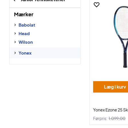
Mærker
Babolat
Head
Wilson
Yonex
Læg i kurv
Yonex Ezone 25 Sk
Førpris:
1.099,00