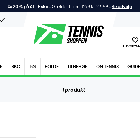
👟 20% på ALLE sko
-
Gælder t.o.m. 12/8 kl. 23:59
-
Se udvalg
Favoritter
ER
SKO
TØJ
BOLDE
TILBEHØR
OM TENNIS
GUID
1 produkt