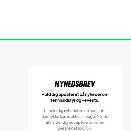
Nyhedsbrev
Hold dig opdateret på nyheder om
tennisudstyr og -events.
Tilmeld dig nyhedsbrevet herunder.
Samtykke kan trækkes tilbage. Når du
tilmelder dig acceptere du vores
persondatapolitik.