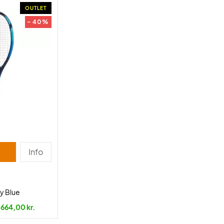
OUTLET
- 40%
Info
y Blue
664,00 kr.