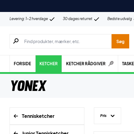
Levering: 1-2 hverdage
30 dages returret
Bedste udvalg
Søg efter produkter, mærker etc.
Søg
FORSIDE
KETCHER
KETCHER RÅDGIVER
TASK
Yonex
Tennisketcher
Pris
Junior Tennisketcher