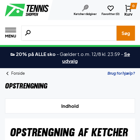
0
Kurv
Ketcher rådgiver
Favoritter (
0
)
Søg efter produkter, mærker etc.
Søg
MENU
👟 20% på ALLE sko
-
Gælder t.o.m. 12/8 kl. 23:59
-
Se
udvalg
Forside
Brug for hjælp?
Opstrengning
Indhold
OPSTRENGNING AF KETCHER