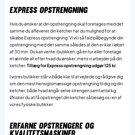
EXPRESS OPSTRENGNING
Hvis du ønsker at din opstrengning skal foretages med det
samme du afleverer din ketcher har du mulighed for at
tilkøbe Express opstrengning. Vi vil i så fald påbegynde din
opstrengning med det samme således at den er klar i løbet
af 30 min. Du kan vente i butikken, gå en tur eller foretage
et ærinde alt efter hvad du ønsker, mens vi arbejder på din
ketcher.
Tillæg for Express opstrengning udgør 125 kr.
I vores butikker står vi både klar til at vejlede og rådgive dig
om den mest hensigtsmæssige opstrengning til dig og din
ketcher, både hvad angår selve strengen samt antal kg.
Ønsker du at få opstrenget din ketcher så besøg os i en af
vores fysiske butikker:
ERFARNE OPSTRENGERE OG
KVALITETSMASKINER