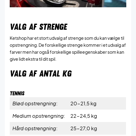
VALG AF STRENGE
Ketshop har et stort udvalg af strenge som du kan vælge til
opstrengning. De forskellige strenge kommer i et udvalg af
farver men har også forskellige spilleegenskaber som kan
give lidt ekstra til dit spil.
VALG AF ANTAL KG
TENNIS
Blød opstrengning
:
20-21,5 kg
Medium opstrengning
:
22-24,5 kg
Hård opstrengning
:
25-27,0 kg