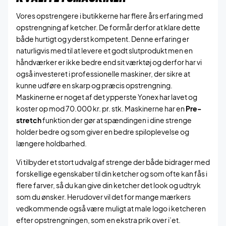
Vores opstrengere i butikkerne har flere års erfaring med
opstrengning af ketcher. De formår derfor at klare dette
både hurtigt og yderst kompetent. Denne erfaring er
naturligvis med til at levere et godt slutprodukt men en
håndværker er ikke bedre end sit værktøj og derfor har vi
også investeret i professionelle maskiner, der sikre at
kunne udføre en skarp og præcis opstrengning.
Maskinerne er noget af det ypperste Yonex har lavet og
koster op mod 70.000 kr. pr. stk. Maskinerne har en
Pre-
stretch
funktion der gør at spændingen i dine strenge
holder bedre og som giver en bedre spiloplevelse og
længere holdbarhed.
Vi tilbyder et stort udvalg af strenge der både bidrager med
forskellige egenskaber til din ketcher og som ofte kan fås i
flere farver, så du kan give din ketcher det look og udtryk
som du ønsker. Herudover vil det for mange mærkers
vedkommende også være muligt at male logo i ketcheren
efter opstrengningen, som en ekstra prik over i’et.