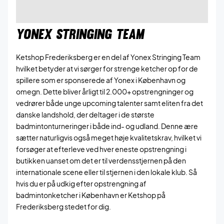
YONEX STRINGING TEAM
Ketshop Frederiksberg er en del af Yonex Stringing Team
hvilket betyder at vi sørger for strenge ketcher op for de
spillere som er sponserede af Yonex i København og
omegn. Dette bliver årligt til 2.000+ opstrengninger og
vedrører både unge upcoming talenter samt eliten fra det
danske landshold, der deltager i de største
badmintonturneringer i både ind- og udland. Denne ære
sætter naturligvis også meget høje kvalitetskrav, hvilket vi
forsøger at efterleve ved hver eneste opstrengning i
butikken uanset om det er til verdensstjernen på den
internationale scene eller til stjernen i den lokale klub. Så
hvis du er på udkig efter opstrengning af
badmintonketcher i København er Ketshop på
Frederiksberg stedet for dig.