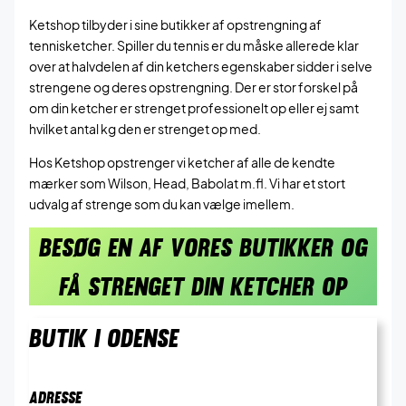
Ketshop tilbyder i sine butikker af opstrengning af
tennisketcher. Spiller du tennis er du måske allerede klar
over at halvdelen af din ketchers egenskaber sidder i selve
strengene og deres opstrengning. Der er stor forskel på
om din ketcher er strenget professionelt op eller ej samt
hvilket antal kg den er strenget op med.
Hos Ketshop opstrenger vi ketcher af alle de kendte
mærker som Wilson, Head, Babolat m.fl. Vi har et stort
udvalg af strenge som du kan vælge imellem.
BESØG EN AF VORES BUTIKKER OG
FÅ STRENGET DIN KETCHER OP
BUTIK I ODENSE
ADRESSE