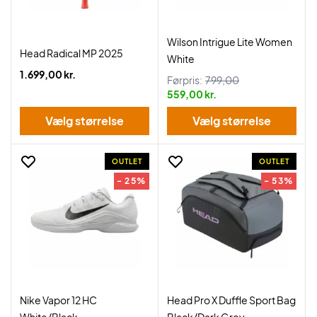
Wilson Intrigue Lite Women
Head Radical MP 2025
White
1.699,00 kr.
Førpris:
799,00
559,00 kr.
Vælg størrelse
Vælg størrelse
OUTLET
OUTLET
- 25%
- 53%
Nike Vapor 12 HC
Head Pro X Duffle Sport Bag