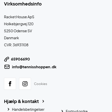
Virksomhedsinfo
Racket House ApS
Holkebjergvej 120
5250 Odense SV
Danmark
CVR: 36931108
65906690
info@tennisshoppen.dk
Cookies
Hjælp & kontakt
Handelsbetingelser
Fortryd ordre