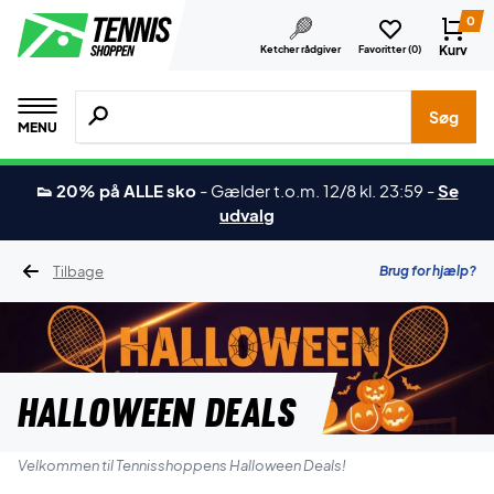
0
Kurv
Ketcher rådgiver
Favoritter (
0
)
Søg efter produkter, mærker etc.
Søg
MENU
👟 20% på ALLE sko
-
Gælder t.o.m. 12/8 kl. 23:59
-
Se
udvalg
Tilbage
Brug for hjælp?
HALLOWEEN DEALS
Velkommen til Tennisshoppens Halloween Deals!