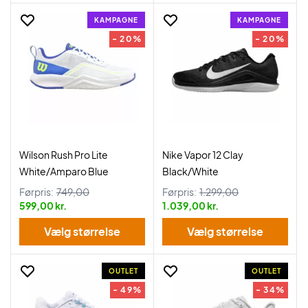
KAMPAGNE
KAMPAGNE
- 20%
- 20%
Wilson Rush Pro Lite
Nike Vapor 12 Clay
White/Amparo Blue
Black/White
Førpris:
749,00
Førpris:
1.299,00
599,00 kr.
1.039,00 kr.
Vælg størrelse
Vælg størrelse
OUTLET
OUTLET
- 49%
- 34%