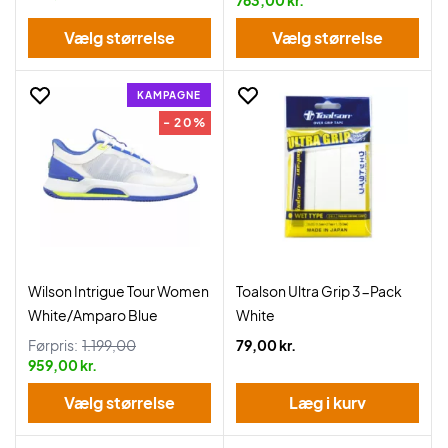
763,00 kr.
Vælg størrelse
Vælg størrelse
KAMPAGNE
- 20%
Wilson Intrigue Tour Women
Toalson Ultra Grip 3-Pack
White/Amparo Blue
White
Førpris:
1.199,00
79,00 kr.
959,00 kr.
Vælg størrelse
Læg i kurv