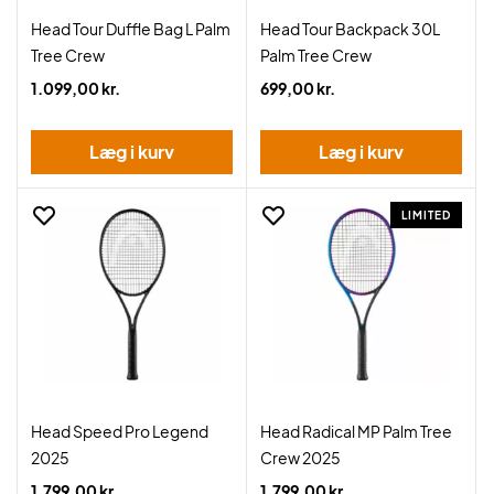
Head Tour Duffle Bag L Palm
Head Tour Backpack 30L
Tree Crew
Palm Tree Crew
1.099,00 kr.
699,00 kr.
Læg i kurv
Læg i kurv
LIMITED
Head Speed Pro Legend
Head Radical MP Palm Tree
2025
Crew 2025
1.799,00 kr.
1.799,00 kr.