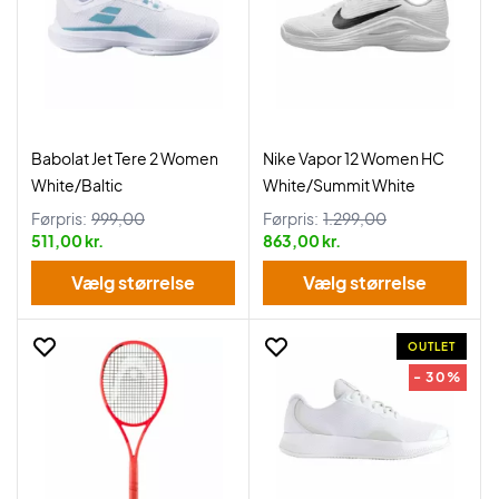
Babolat Jet Tere 2 Women
Nike Vapor 12 Women HC
White/Baltic
White/Summit White
Førpris:
999,00
Førpris:
1.299,00
511,00 kr.
863,00 kr.
Vælg størrelse
Vælg størrelse
OUTLET
- 30%