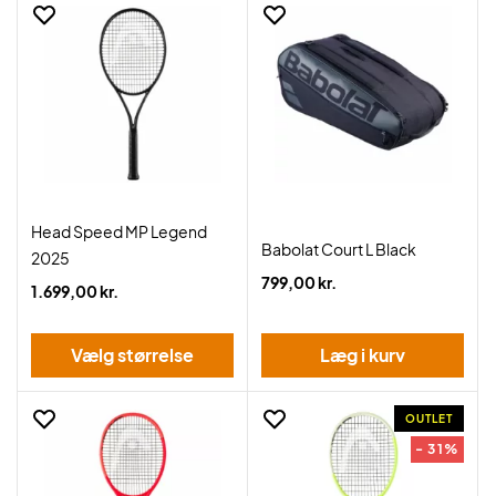
Head Speed MP Legend
Babolat Court L Black
2025
799,00 kr.
1.699,00 kr.
Vælg størrelse
Læg i kurv
OUTLET
- 31%