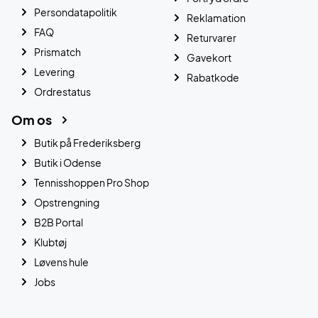
Persondatapolitik
Reklamation
FAQ
Returvarer
Prismatch
Gavekort
Levering
Rabatkode
Ordrestatus
Om os
Butik på Frederiksberg
Butik i Odense
Tennisshoppen Pro Shop
Opstrengning
B2B Portal
Klubtøj
Løvens hule
Jobs