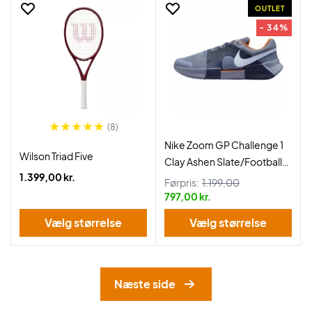
OUTLET
- 34%
(8)
Nike Zoom GP Challenge 1
Wilson Triad Five
Clay Ashen Slate/Football
1.399,00 kr.
Grey
Førpris:
1.199,00
797,00 kr.
Vælg størrelse
Vælg størrelse
Næste side