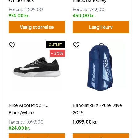
White/Black
Black/Dark Grey
Førpris:
1.299,00
Førpris:
949,00
974,00 kr.
450,00 kr.
Vælg størrelse
Læg i kurv
OUTLET
- 25%
Nike Vapor Pro 3 HC
Babolat RH X6 Pure Drive
Black/White
2025
Førpris:
1.099,00
1.099,00 kr.
824,00 kr.