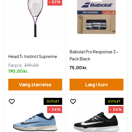
- 52%
Babolat Pro Response 3-
Head Ti. Instinct Supreme
Pack Black
Førpris:
399,00
75,00 kr.
190,00 kr.
Vælg størrelse
Læg i kurv
OUTLET
OUTLET
- 34%
- 34%