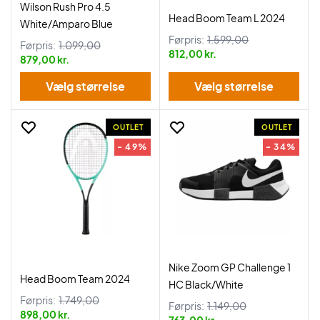
Wilson Rush Pro 4.5
Head Boom Team L 2024
White/Amparo Blue
Førpris:
1.599,00
Førpris:
1.099,00
812,00 kr.
879,00 kr.
Vælg størrelse
Vælg størrelse
OUTLET
OUTLET
- 49%
- 34%
Nike Zoom GP Challenge 1
Head Boom Team 2024
HC Black/White
Førpris:
1.749,00
Førpris:
1.149,00
898,00 kr.