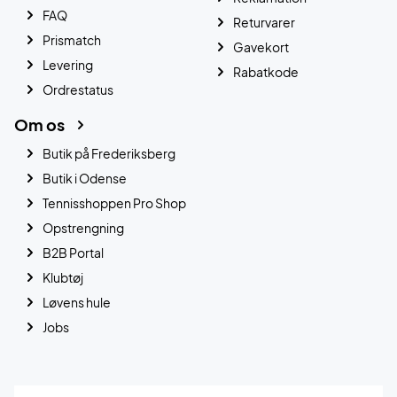
FAQ
Returvarer
Prismatch
Gavekort
Levering
Rabatkode
Ordrestatus
Om os
Butik på Frederiksberg
Butik i Odense
Tennisshoppen Pro Shop
Opstrengning
B2B Portal
Klubtøj
Løvens hule
Jobs