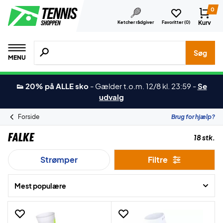
0
Kurv
Ketcher rådgiver
Favoritter (
0
)
Søg efter produkter, mærker etc.
Søg
MENU
👟 20% på ALLE sko
-
Gælder t.o.m. 12/8 kl. 23:59
-
Se
udvalg
Forside
Brug for hjælp?
Falke
18 stk.
Strømper
Filtre
Mest populære