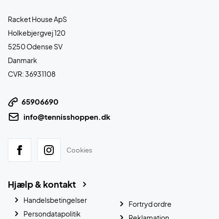
Racket House ApS
Holkebjergvej 120
5250 Odense SV
Danmark
CVR: 36931108
65906690
info@tennisshoppen.dk
Cookies
Hjælp & kontakt
Handelsbetingelser
Fortryd ordre
Persondatapolitik
Reklamation