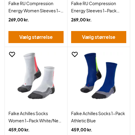
Falke RU Compression
Falke RU Compression
Energy Women Sleeves 1-
Energy Sleeves 1-Pack
Pack Black
Black
269,00 kr.
269,00 kr.
Vælg størrelse
Vælg størrelse
Falke Achilles Socks
Falke Achilles Socks 1-Pack
Women 1-Pack White/Neon
Athletic Blue
Red
459,00 kr.
459,00 kr.