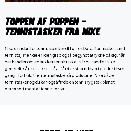
Toppen af poppen -
Tennistasker fra NIKE
Nike er inden for tennis især kendt for for Deres tennissko, samt
tennistøj. Men de er i den grad også begyndt at rykke på sig, når
det handler om en lækker tennistaske. Når du handler Nike
generelt, så er du sikker på at få et ekstraordinært produkt hver
gang. I forhold til en tennistaske, så producerer Nike både
tennistasker og du kan også finde en tennis rygsæk blandt
deres sortiment af tennisudstyr.