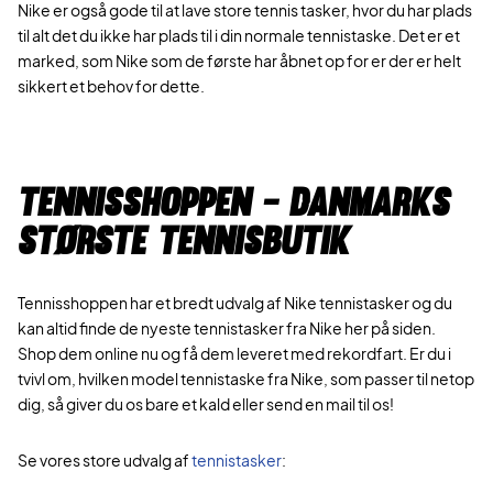
Nike er også gode til at lave store tennis tasker, hvor du har plads
til alt det du ikke har plads til i din normale tennistaske. Det er et
marked, som Nike som de første har åbnet op for er der er helt
sikkert et behov for dette.
Tennisshoppen - Danmarks
største tennisbutik
Tennisshoppen har et bredt udvalg af Nike tennistasker og du
kan altid finde de nyeste tennistasker fra Nike her på siden.
Shop dem online nu og få dem leveret med rekordfart. Er du i
tvivl om, hvilken model tennistaske fra Nike, som passer til netop
dig, så giver du os bare et kald eller send en mail til os!
Se vores store udvalg af
tennistasker
: