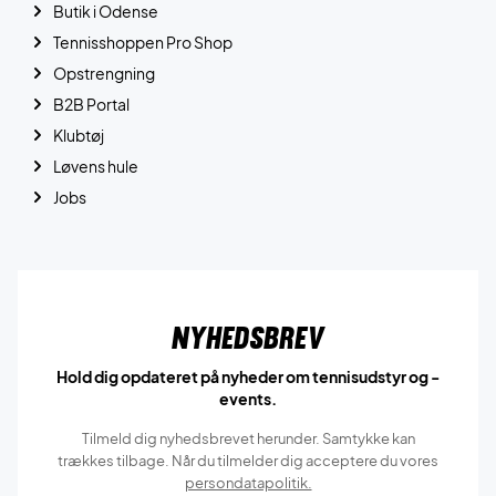
Butik i Odense
Tennisshoppen Pro Shop
Opstrengning
B2B Portal
Klubtøj
Løvens hule
Jobs
Nyhedsbrev
Hold dig opdateret på nyheder om tennisudstyr og -
events.
Tilmeld dig nyhedsbrevet herunder. Samtykke kan
trækkes tilbage. Når du tilmelder dig acceptere du vores
persondatapolitik.