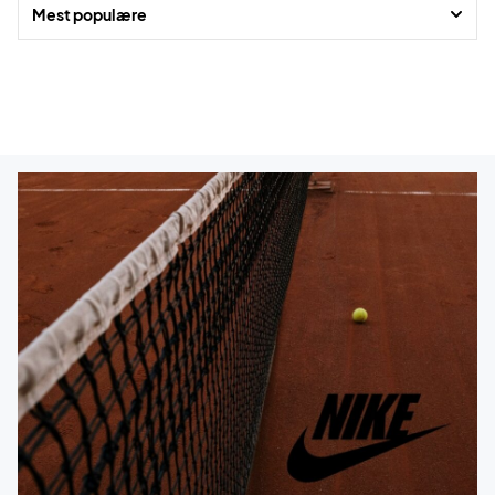
Rigtig god shopping!
Mest populære