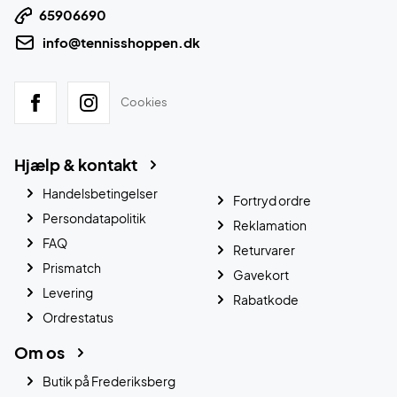
65906690
info@tennisshoppen.dk
Cookies
Hjælp & kontakt
Handelsbetingelser
Fortryd ordre
Persondatapolitik
Reklamation
FAQ
Returvarer
Prismatch
Gavekort
Levering
Rabatkode
Ordrestatus
Om os
Butik på Frederiksberg