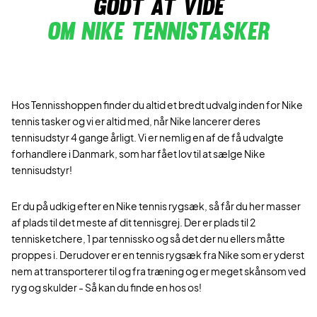
Godt at vide
Om nike tennistasker
Hos Tennisshoppen finder du altid et bredt udvalg inden for Nike
tennis tasker og vi er altid med, når Nike lancerer deres
tennisudstyr 4 gange årligt. Vi er nemlig en af de få udvalgte
forhandlere i Danmark, som har fået lov til at sælge Nike
tennisudstyr!
Er du på udkig efter en Nike tennis rygsæk, så får du her masser
af plads til det meste af dit tennisgrej. Der er plads til 2
tennisketchere, 1 par tennissko og så det der nu ellers måtte
proppes i. Derudover er en tennis rygsæk fra Nike som er yderst
nem at transporterer til og fra træning og er meget skånsom ved
ryg og skulder - Så kan du finde en hos os!