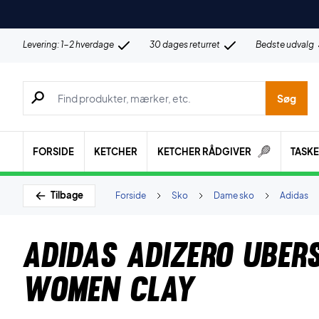
Levering: 1-2 hverdage
30 dages returret
Bedste udvalg
Søg efter produkter, mærker etc.
Søg
FORSIDE
KETCHER
KETCHER RÅDGIVER
TASK
Tilbage
Forside
Sko
Dame sko
Adidas
Adidas Adizero Uber
Women Clay