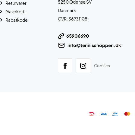
5250 Odense SV
Returvarer
Danmark
Gavekort
CVR: 36931108
Rabatkode
65906690
info@tennisshoppen.dk
Cookies