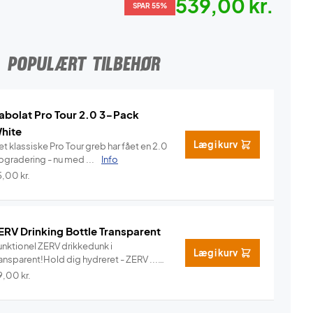
539,00 kr.
SPAR 55%
POPULÆRT TILBEHØR
abolat Pro Tour 2.0 3-Pack
hite
Læg i kurv
t klassiske Pro Tour greb har fået en 2.0
pgradering - nu med ...
Info
5,00
kr.
ERV Drinking Bottle Transparent
unktionel ZERV drikkedunk i
Læg i kurv
ansparent!Hold dig hydreret - ZERV ...
Info
9,00
kr.