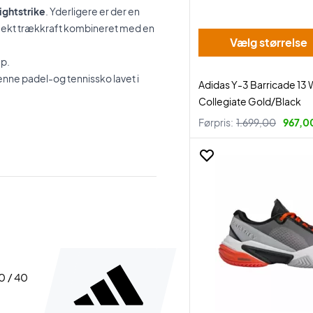
ightstrike
. Yderligere er der en
rfekt trækkraft kombineret med en
Vælg størrelse
mp.
enne padel-og tennissko lavet i
Adidas Y-3 Barricade 1
Collegiate Gold/Black
Førpris:
1.699,00
967,00
40 / 40