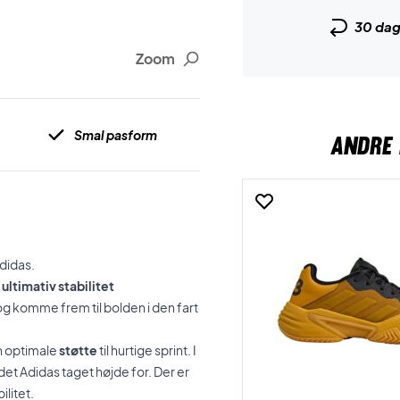
30 da
Zoom
Smal pasform
ANDRE 
didas.
ultimativ stabilitet
og komme frem til bolden i den fart
n optimale
støtte
til hurtige sprint. I
det Adidas taget højde for. Der er
ilitet.