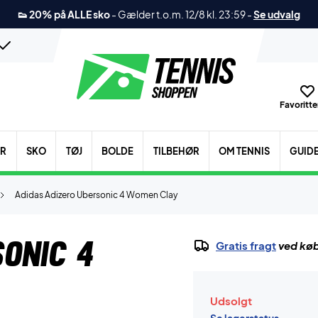
👟 20% på ALLE sko
-
Gælder t.o.m. 12/8 kl. 23:59
-
Se udvalg
Favoritter
ER
SKO
TØJ
BOLDE
TILBEHØR
OM TENNIS
GUID
Adidas Adizero Ubersonic 4 Women Clay
sonic 4
Gratis fragt
ved køb
Udsolgt