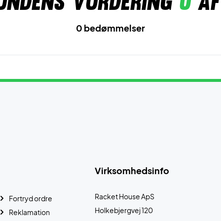
undens vurdering
0
af
0 bedømmelser
Virksomhedsinfo
Racket House ApS
Fortryd ordre
Holkebjergvej 120
Reklamation