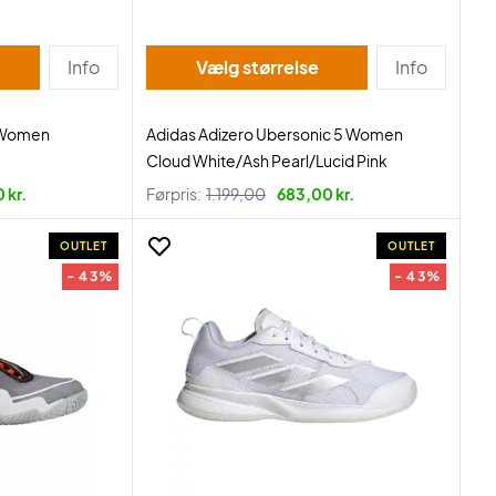
Info
Vælg størrelse
Info
3 Women
Adidas Adizero Ubersonic 5 Women
Cloud White/Ash Pearl/Lucid Pink
 kr.
Førpris:
1.199,00
683,00 kr.
OUTLET
OUTLET
- 43%
- 43%