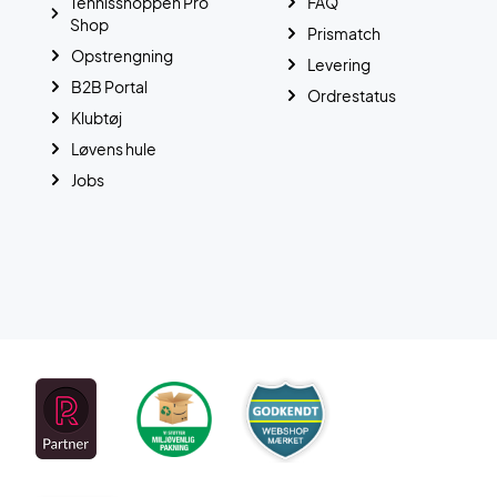
Tennisshoppen Pro
FAQ
Shop
Prismatch
Opstrengning
Levering
B2B Portal
Ordrestatus
Klubtøj
Løvens hule
Jobs