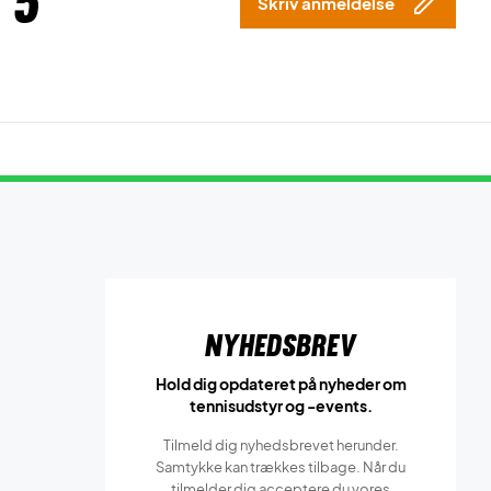
 5
Skriv anmeldelse
Nyhedsbrev
Hold dig opdateret på nyheder om
tennisudstyr og -events.
Tilmeld dig nyhedsbrevet herunder.
Samtykke kan trækkes tilbage. Når du
tilmelder dig acceptere du vores