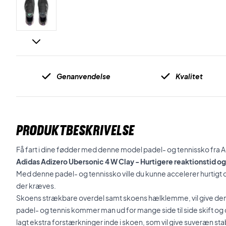
Genanvendelse
Kvalitet
PRODUKTBESKRIVELSE
Få fart i dine fødder med denne model padel- og tennissko fra A
Adidas Adizero Ubersonic 4 W Clay - Hurtigere reaktionstid og 
Med denne padel- og tennissko ville du kunne accelerer hurtigt 
der kræves.
Skoens strækbare overdel samt skoens hælklemme, vil give de
padel- og tennis kommer man ud for mange side til side skift og 
lagt ekstra forstærkninger inde i skoen, som vil give suveræn stab