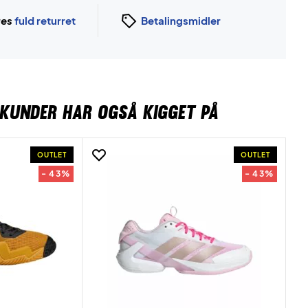
ges
fuld returret
Betalingsmidler
KUNDER HAR OGSÅ KIGGET PÅ
OUTLET
OUTLET
- 43%
- 43%