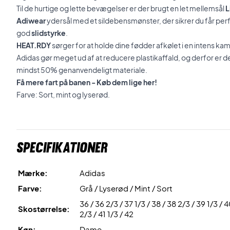
Til de hurtige og lette bevægelser er der brugt en let mellemsål
L
Adiwear
ydersål med et sildebensmønster, der sikrer du får pe
god
slidstyrke
.
HEAT.RDY
sørger for at holde dine fødder afkølet i en intens ka
Adidas gør meget ud af at reducere plastikaffald, og derfor er d
mindst 50% genanvendeligt materiale.
Få mere fart på banen - Køb dem lige her!
Farve: Sort, mint og lyserød.
Specifikationer
Mærke:
Adidas
Farve:
Grå / Lyserød / Mint / Sort
36 / 36 2/3 / 37 1/3 / 38 / 38 2/3 / 39 1/3 / 
Skostørrelse:
2/3 / 41 1/3 / 42
Køn:
Dame