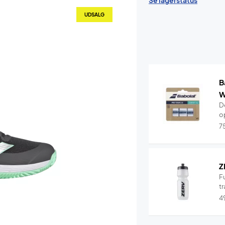
Se lagerstatus
UDSALG
B
W
De
o
7
Z
F
tr
4