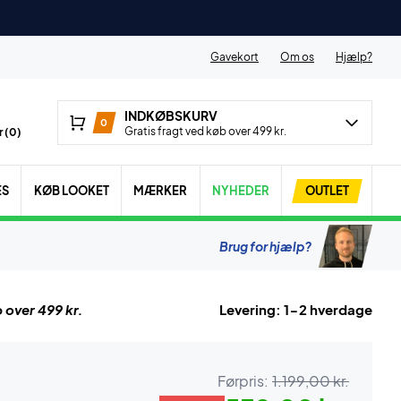
Gavekort
Om os
Hjælp?
INDKØBSKURV
0
Gratis fragt ved køb over 499 kr.
 (
0
)
ES
KØB LOOKET
MÆRKER
NYHEDER
OUTLET
Brug for hjælp?
 over 499 kr.
Levering: 1-2 hverdage
Førpris:
1.199,00 kr.