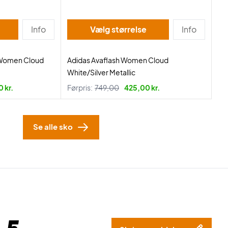
Info
Vælg størrelse
Info
 Women Cloud
Adidas Avaflash Women Cloud
White/Silver Metallic
 kr.
Førpris:
749,00
425,00 kr.
Se alle sko