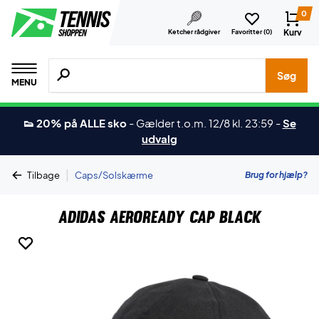
0
Kurv
Ketcher rådgiver
Favoritter (
0
)
Søg efter produkter, mærker etc.
Søg
MENU
👟 20% på ALLE sko
-
Gælder t.o.m. 12/8 kl. 23:59
-
Se
udvalg
|
Brug for hjælp?
Tilbage
Caps/Solskærme
Adidas Aeroready Cap Black