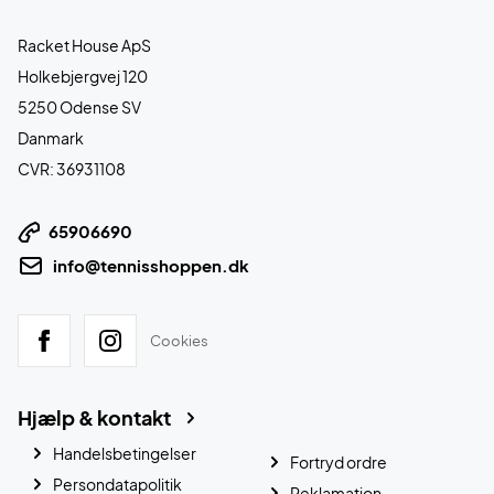
Racket House ApS
Holkebjergvej 120
5250 Odense SV
Danmark
CVR: 36931108
65906690
info@tennisshoppen.dk
Cookies
Hjælp & kontakt
Handelsbetingelser
Fortryd ordre
Persondatapolitik
Reklamation