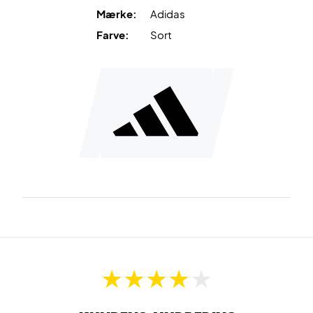
komfort og design i én kasket!
Mærke:
Adidas
Farve:
Sort
Materiale: 100% polyester.