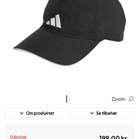
Zoom
Om produktet
Se tilbehør
Udsolgt
199,00 kr.