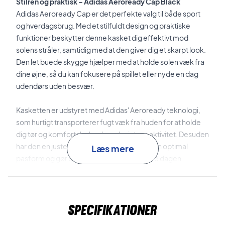
Stilren og praktisk – Adidas Aeroready Cap Black
Adidas Aeroready Cap er det perfekte valg til både sport
og hverdagsbrug. Med et stilfuldt design og praktiske
funktioner beskytter denne kasket dig effektivt mod
solens stråler, samtidig med at den giver dig et skarpt look.
Den let buede skygge hjælper med at holde solen væk fra
dine øjne, så du kan fokusere på spillet eller nyde en dag
udendørs uden besvær.
Kasketten er udstyret med Adidas' Aeroready teknologi,
som hurtigt transporterer fugt væk fra huden for at holde
dig tør og komfortabel, selv under intens aktivitet. Desuden
har den en justerbar rem bagpå, der sikrer en optimal
Læs mere
pasform og gør den behagelig at bære hele dagen.
Hold solen væk med stil – Adidas Aeroready Cap Black
Uanset om du dyrker sport, spiller kamp eller bare nyder
Specifikationer
solen, er denne kasket et funktionelt og stilfuldt valg. Tilføj
Adidas Aeroready Cap til din garderobe og kombiner