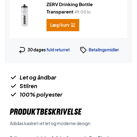
ZERV Drinking Bottle
Transparent
49,00
kr.
Læg i kurv
30 dages
fuld returret
Betalingsmidler
Let og åndbar
Stilren
100% polyester
PRODUKTBESKRIVELSE
Adidas kasket i et let og moderne design.