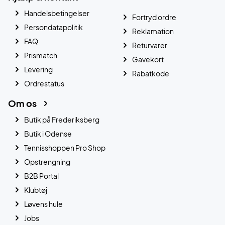
Handelsbetingelser
Fortryd ordre
Persondatapolitik
Reklamation
FAQ
Returvarer
Prismatch
Gavekort
Levering
Rabatkode
Ordrestatus
Om os
Butik på Frederiksberg
Butik i Odense
Tennisshoppen Pro Shop
Opstrengning
B2B Portal
Klubtøj
Løvens hule
Jobs