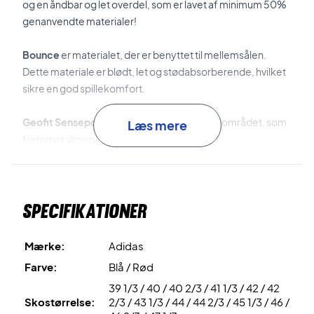
og en åndbar og let overdel, som er lavet af minimum 50%
genanvendte materialer!
Bounce
er materialet, der er benyttet til mellemsålen.
Dette materiale er blødt, let og stødabsorberende, hvilket
sikre en god spillekomfort.
Geofit Sensepods
er den ekstra foring i hælområdet, som
Læs mere
fremmer skoens pasform og spillekomfort.
Stå skarpt på banen - køb et par
Barricade
i dag!
Farve: Blå, rød og hvid.
Specifikationer
Mærke:
Adidas
Farve:
Blå / Rød
39 1/3 / 40 / 40 2/3 / 41 1/3 / 42 / 42
Skostørrelse:
2/3 / 43 1/3 / 44 / 44 2/3 / 45 1/3 / 46 /