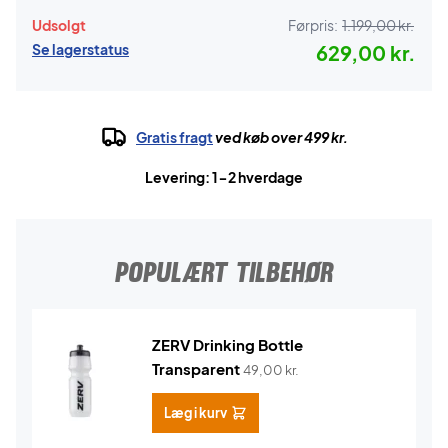
Udsolgt
Førpris:
1.199,00 kr.
Se lagerstatus
629,00 kr.
Gratis fragt
ved køb over 499 kr.
Levering: 1-2 hverdage
POPULÆRT TILBEHØR
ZERV Drinking Bottle
Transparent
49,00
kr.
Læg i kurv