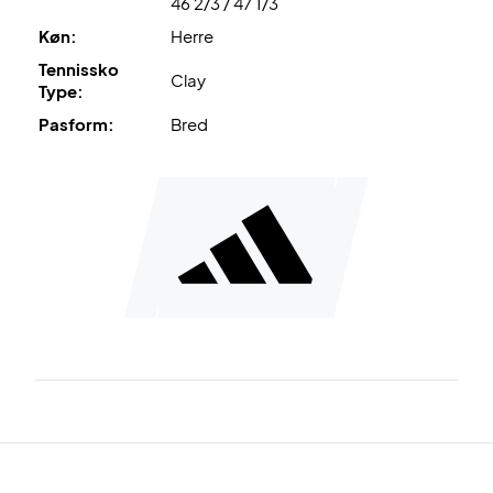
46 2/3 / 47 1/3
Køn:
Herre
Tennissko
Clay
Type:
Pasform:
Bred