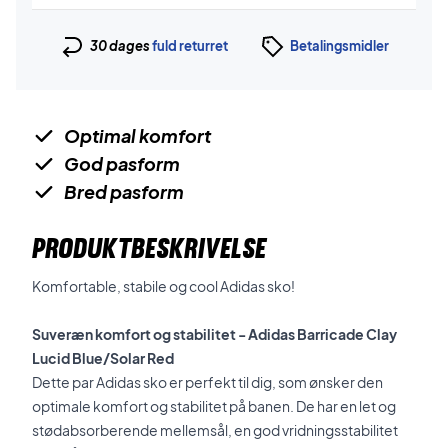
30 dages
fuld returret
Betalingsmidler
Optimal komfort
God pasform
Bred pasform
PRODUKTBESKRIVELSE
Komfortable, stabile og cool Adidas sko!
Suveræn komfort og stabilitet - Adidas Barricade Clay
Lucid Blue/Solar Red
Dette par Adidas sko er perfekt til dig, som ønsker den
optimale komfort og stabilitet på banen. De har en let og
stødabsorberende mellemsål, en god vridningsstabilitet