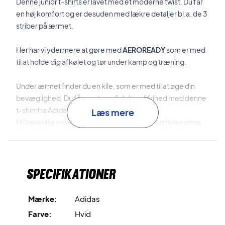
Denne junior t-shirts er lavet med et moderne twist. Du får
en høj komfort og er desuden med lækre detaljer bl.a. de 3
striber på ærmet.
Her har vi ydermere at gøre med
AEROREADY
som er med
til at holde dig afkølet og tør under kamp og træning.
Under ærmet finder du en kile, som er med til at øge din
bevæglighed. Du får en større følelse af frihed med denne
t-shirt fra Adidas.
Læs mere
Miljøvenlig sports t-shirt til junior. Du får hurtig levering
og en skarp pris her!
Produktet er lavet med Primegreen. Det betyder at du får
genanvendte materialer, samt emballage!
Specifikationer
Få en fantastisk, fugtabsorberende og miljøvenlig t-shirt i
en almindelig pasform.
Mærke:
Adidas
Farve:
Hvid
Farve: Hvid/Sort