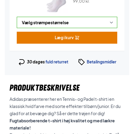
99,00
kr.
Læg i kurv
30 dages
fuld returret
Betalingsmidler
PRODUKTBESKRIVELSE
Adidas præsenterer her en Tennis- og Padel t-shirt i en
klassisk hvid farve med sorte effekter til børn/junior. Er du
glad for at bevæge dig? Så er dette trøjen for dig!
Fugtabsorberende t-shirt i høj kvalitet og med lækre
materiale!