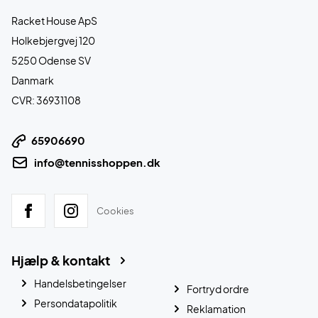
Racket House ApS
Holkebjergvej 120
5250 Odense SV
Danmark
CVR: 36931108
65906690
info@tennisshoppen.dk
Cookies
Hjælp & kontakt
Handelsbetingelser
Fortryd ordre
Persondatapolitik
Reklamation