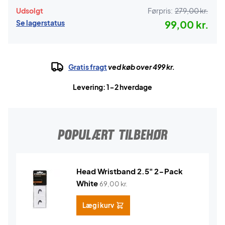
Udsolgt
Førpris:
279,00 kr.
Se lagerstatus
99,00 kr.
Gratis fragt
ved køb over 499 kr.
Levering: 1-2 hverdage
POPULÆRT TILBEHØR
Head Wristband 2.5" 2-Pack
White
69,00
kr.
Læg i kurv