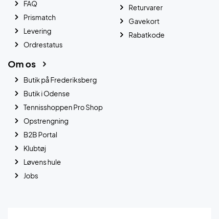
FAQ
Returvarer
Prismatch
Gavekort
Levering
Rabatkode
Ordrestatus
Om os
Butik på Frederiksberg
Butik i Odense
Tennisshoppen Pro Shop
Opstrengning
B2B Portal
Klubtøj
Løvens hule
Jobs