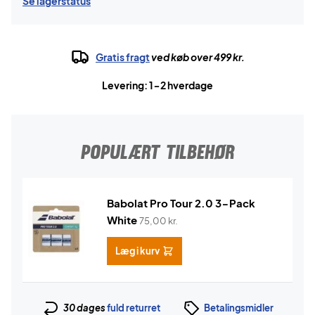
Se lagerstatus
Gratis fragt
ved køb over 499 kr.
Levering: 1-2 hverdage
POPULÆRT TILBEHØR
Babolat Pro Tour 2.0 3-Pack
White
75,00
kr.
Læg i kurv
30 dages
fuld returret
Betalingsmidler