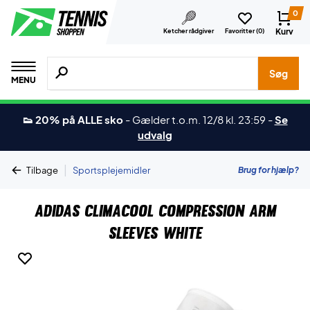
0
Kurv
Ketcher rådgiver
Favoritter (
0
)
Søg efter produkter, mærker etc.
Søg
MENU
👟 20% på ALLE sko
-
Gælder t.o.m. 12/8 kl. 23:59
-
Se
udvalg
|
Brug for hjælp?
Tilbage
Sportsplejemidler
Adidas Climacool Compression Arm
Sleeves White