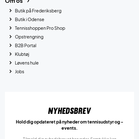
Om os
Butik på Frederiksberg
Butik i Odense
Tennisshoppen Pro Shop
Opstrengning
B2B Portal
Klubtøj
Løvens hule
Jobs
Nyhedsbrev
Hold dig opdateret på nyheder om tennisudstyr og -
events.