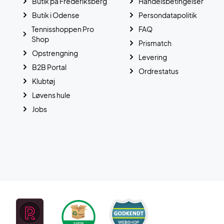
Butik på Frederiksberg
Handelsbetingelser
Butik i Odense
Persondatapolitik
Tennisshoppen Pro
FAQ
Shop
Prismatch
Opstrengning
Levering
B2B Portal
Ordrestatus
Klubtøj
Løvens hule
Jobs