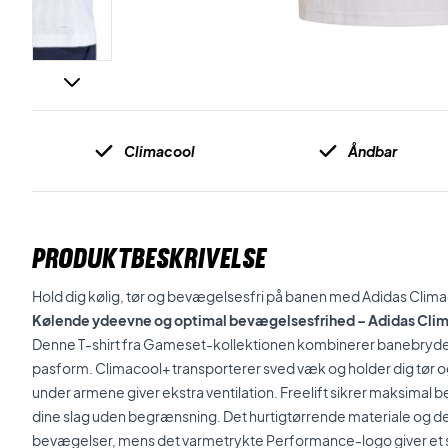
Climacool
Åndbar
PRODUKTBESKRIVELSE
Hold dig kølig, tør og bevægelsesfri på banen med Adidas Climaco
Kølende ydeevne og optimal bevægelsesfrihed – Adidas Clima
Denne T-shirt fra Gameset-kollektionen kombinerer banebryden
pasform. Climacool+ transporterer sved væk og holder dig tør 
under armene giver ekstra ventilation. Freelift sikrer maksimal
dine slag uden begrænsning. Det hurtigtørrende materiale og de
bevægelser, mens det varmetrykte Performance-logo giver et spo