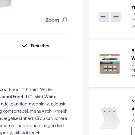
Z
L
Zoom
ZE
4
Fleksibel
B
W
De
o
7
ol FreeLift T-shirt i White.
cool FreeLift T-shirt White
N
de teknologi med slank, atletisk
S
og komfortabel, mens Airchill-mesh
N
 bevægelsesfrihed, så du kan udføre
P
n strømlinede silhuet følger dine
rty, stilfuldt touch.