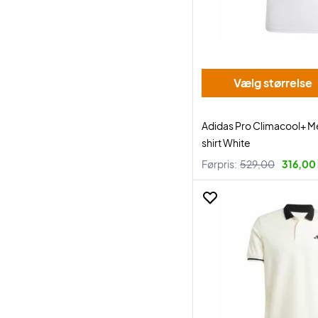
Vælg størrelse
Adidas Pro Climacool+ Me
shirt White
Førpris:
529,00
316,00 