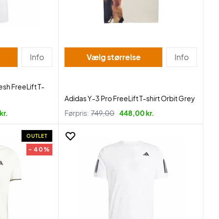
Info
Vælg størrelse
Info
sh FreeLift T-
Adidas Y-3 Pro FreeLift T-shirt Orbit Grey
kr.
Førpris:
749,00
448,00 kr.
OUTLET
- 40%