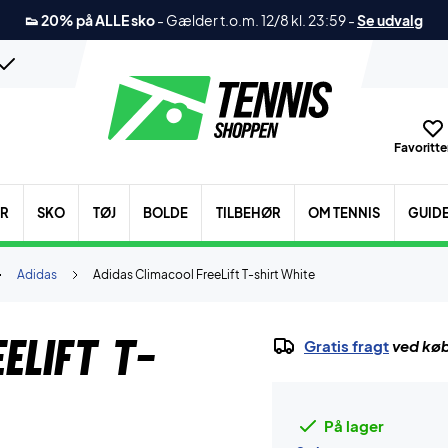
👟 20% på ALLE sko
-
Gælder t.o.m. 12/8 kl. 23:59
-
Se udvalg
Favoritter
ER
SKO
TØJ
BOLDE
TILBEHØR
OM TENNIS
GUID
Adidas
Adidas Climacool FreeLift T-shirt White
eLift T-
Gratis fragt
ved køb
På lager