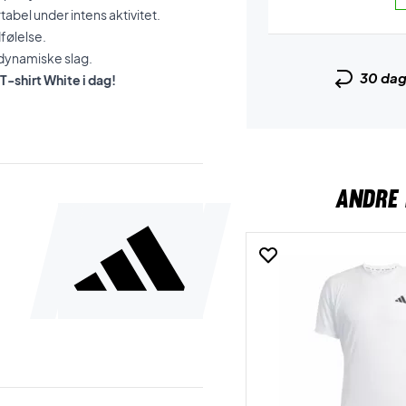
abel under intens aktivitet.
følelse.
 dynamiske slag.
30 da
T-shirt White i dag!
ANDRE 