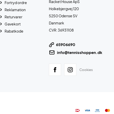
Racket House ApS
Fortryd ordre
Holkebjergvej 120
Reklamation
5250 Odense SV
Returvarer
Danmark
Gavekort
CVR: 36931108
Rabatkode
65906690
info@tennisshoppen.dk
Cookies