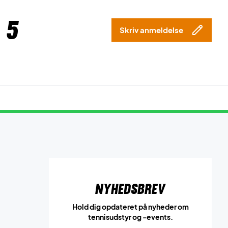
 5
Skriv anmeldelse
Nyhedsbrev
Hold dig opdateret på nyheder om
tennisudstyr og -events.