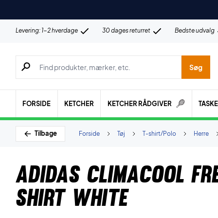
Levering: 1-2 hverdage
30 dages returret
Bedste udvalg
Søg efter produkter, mærker etc.
Søg
FORSIDE
KETCHER
KETCHER RÅDGIVER
TASK
Tilbage
Forside
Tøj
T-shirt/Polo
Herre
Adidas Climacool Fre
shirt White