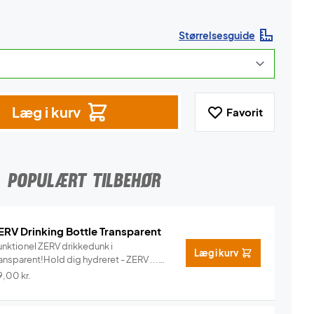
Størrelsesguide
Læg i kurv
Favorit
POPULÆRT TILBEHØR
ERV Drinking Bottle Transparent
unktionel ZERV drikkedunk i
Læg i kurv
ansparent!Hold dig hydreret - ZERV ...
Info
9,00
kr.