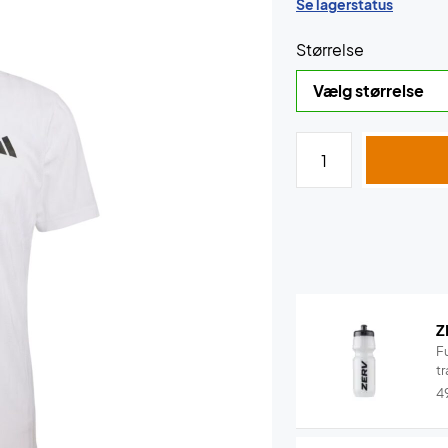
Se lagerstatus
Størrelse
Z
F
tr
4