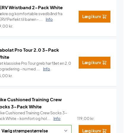
ERV Wristband 2-Pack White
ækre og komfortable svedbånd fra
Læg i kurv
RV!Perfekt til banen - ...
Info
9,00
kr.
abolat Pro Tour 2.0 3-Pack
hite
Læg i kurv
t klassiske Pro Tour greb har fået en 2.0
pgradering - nu med ...
Info
5,00
kr.
ike Cushioned Training Crew
ocks 3-Pack White
ike Cushioned Training Crew Socks 3-
ack White – komfort og hol...
Info
119,00
kr.
Læg i kurv