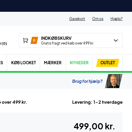
Gavekort
Om os
Hjælp?
INDKØBSKURV
0
Gratis fragt ved køb over 499 kr.
 (
0
)
ES
KØB LOOKET
MÆRKER
NYHEDER
OUTLET
Brug for hjælp?
 over 499 kr.
Levering: 1-2 hverdage
499,00 kr.