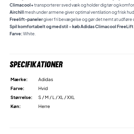
Climacool+
transporterer sved væk og holder dig tør og komfort
Airchill
mesh under armene giver optimal ventilation og frisk hud
Freelift-paneler
giver fri bevægelse og gør det nemt at udføre
Spil komfortabelt og med stil – køb Adidas Climacool FreeLift 
Farve:
White.
Specifikationer
Mærke:
Adidas
Farve:
Hvid
Størrelse:
S / M / L / XL / XXL
Køn:
Herre