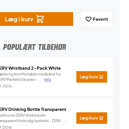
Læg i kurv
Favorit
POPULÆRT TILBEHØR
ERV Wristband 2-Pack White
ækre og komfortable svedbånd fra
Læg i kurv
RV!Perfekt til banen - ...
Info
9,00
kr.
ERV Drinking Bottle Transparent
unktionel ZERV drikkedunk i
Læg i kurv
ansparent!Hold dig hydreret - ZERV ...
Info
9,00
kr.