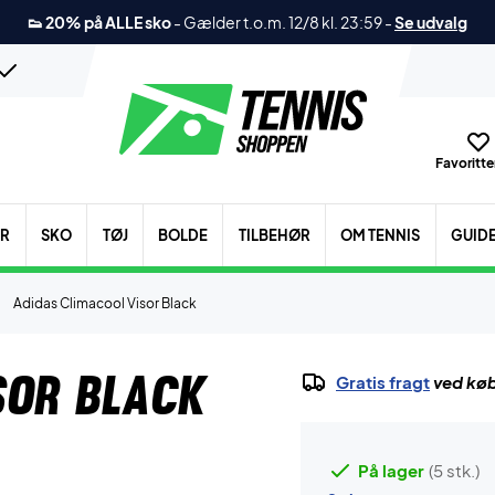
👟 20% på ALLE sko
-
Gælder t.o.m. 12/8 kl. 23:59
-
Se udvalg
Favoritter
ER
SKO
TØJ
BOLDE
TILBEHØR
OM TENNIS
GUID
Adidas Climacool Visor Black
sor Black
Gratis fragt
ved køb
På lager
(5 stk.)