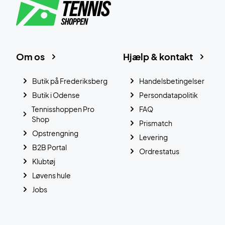
Om os
Hjælp & kontakt
Butik på Frederiksberg
Handelsbetingelser
Butik i Odense
Persondatapolitik
Tennisshoppen Pro
FAQ
Shop
Prismatch
Opstrengning
Levering
B2B Portal
Ordrestatus
Klubtøj
Løvens hule
Jobs