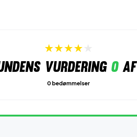
undens vurdering
0
af
0 bedømmelser