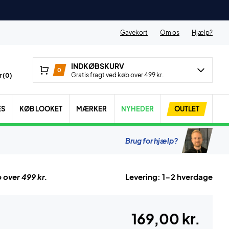
Gavekort
Om os
Hjælp?
INDKØBSKURV
0
Gratis fragt ved køb over 499 kr.
 (
0
)
ES
KØB LOOKET
MÆRKER
NYHEDER
OUTLET
Brug for hjælp?
 over 499 kr.
Levering: 1-2 hverdage
169,00 kr.