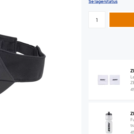
Se lagerstatus
Z
L
ZE
4
Z
F
tr
4