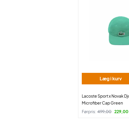
Læg i kurv
Lacoste Sport x Novak Dj
Microfiber Cap Green
Førpris:
499,00
229,00 