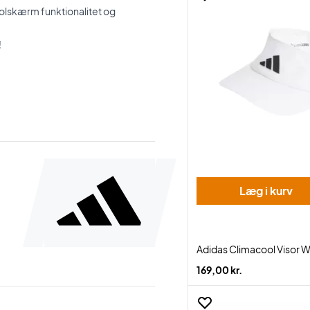
olskærm funktionalitet og
!
Læg i kurv
Adidas Climacool Visor W
169,00 kr.