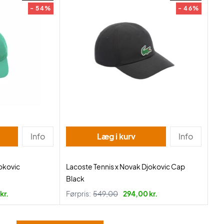
- 54%
- 46%
Info
Læg i kurv
Info
okovic
Lacoste Tennis x Novak Djokovic Cap
Black
kr.
Førpris:
549,00
294,00 kr.