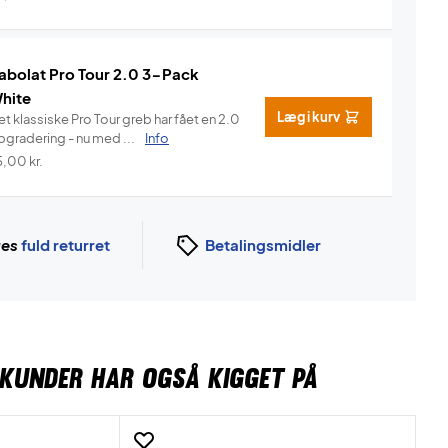
abolat Pro Tour 2.0 3-Pack
hite
Læg i kurv
t klassiske Pro Tour greb har fået en 2.0
pgradering - nu med ...
Info
5,00
kr.
ges
fuld returret
Betalingsmidler
KUNDER HAR OGSÅ KIGGET PÅ