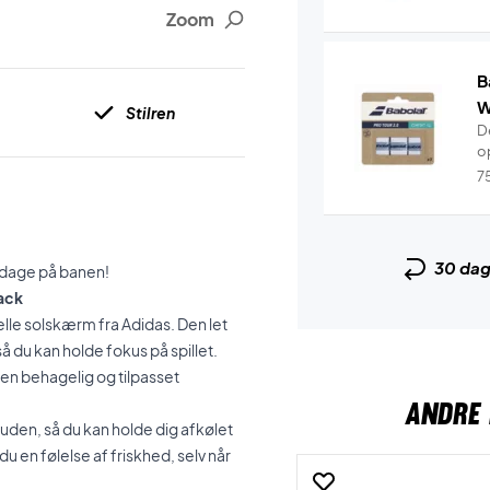
Zoom
B
W
Stilren
De
o
7
30 da
e dage på banen!
lack
le solskærm fra Adidas. Den let
å du kan holde fokus på spillet.
en behagelig og tilpasset
ANDRE 
huden, så du kan holde dig afkølet
u en følelse af friskhed, selv når