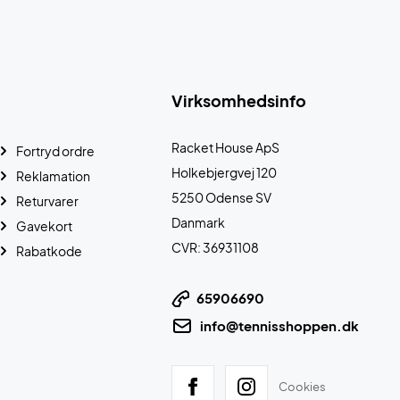
Virksomhedsinfo
Racket House ApS
Fortryd ordre
Holkebjergvej 120
Reklamation
5250 Odense SV
Returvarer
Danmark
Gavekort
CVR: 36931108
Rabatkode
65906690
info@tennisshoppen.dk
Cookies