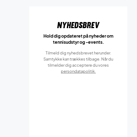
Nyhedsbrev
Hold dig opdateret på nyheder om
tennisudstyr og -events.
Tilmeld dig nyhedsbrevet herunder.
Samtykke kan trækkes tilbage. Når du
tilmelder dig acceptere du vores
persondatapolitik.