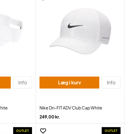
Info
Læg i kurv
Info
hite
Nike Dri-FIT ADV Club Cap White
249,00 kr.
OUTLET
OUTLET