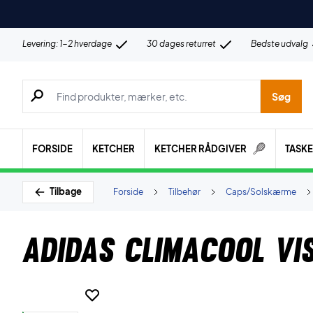
Levering: 1-2 hverdage
30 dages returret
Bedste udvalg
Søg efter produkter, mærker etc.
Søg
FORSIDE
KETCHER
KETCHER RÅDGIVER
TASK
Tilbage
Forside
Tilbehør
Caps/Solskærme
Adidas Climacool Vi