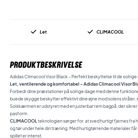
Let
CLIMACOOL
PRODUKTBESKRIVELSE
Adidas Climacool Visor Black – Perfekt beskyttelse til de solrig
Let, ventilerende og komfortabel – Adidas Climacool Visor B
Forbedr dine præstationer på solrige dage med denne funktionel
buede skygge beskytter effektivt dine øjne mod solens stråler, s
Solskærmen er udstyret med en justerbar rem bagpå, der sikrer 
pasform.
CLIMACOOL
teknologien sørger for, at sved hurtigt fjernes fra 
og tør under hele din træning. Med hurtigtørrende materialer får d
spillet er intenst.