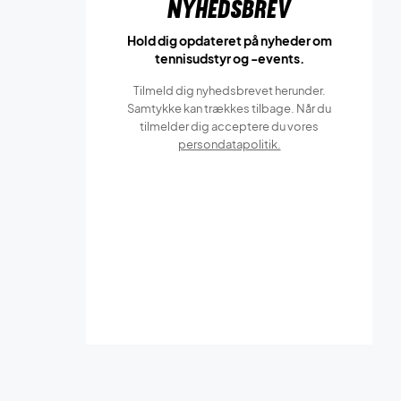
Nyhedsbrev
Hold dig opdateret på nyheder om
tennisudstyr og -events.
Tilmeld dig nyhedsbrevet herunder.
Samtykke kan trækkes tilbage. Når du
tilmelder dig acceptere du vores
persondatapolitik.