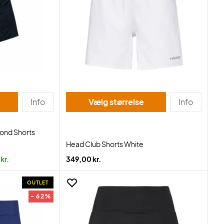
Info
Vælg størrelse
Info
mond Shorts
Head Club Shorts White
kr.
349,00 kr.
OUTLET
- 62%