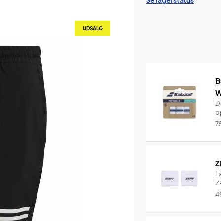
Se lagerstatus
UDSALG
B
W
De
o
7
Z
L
ZE
4