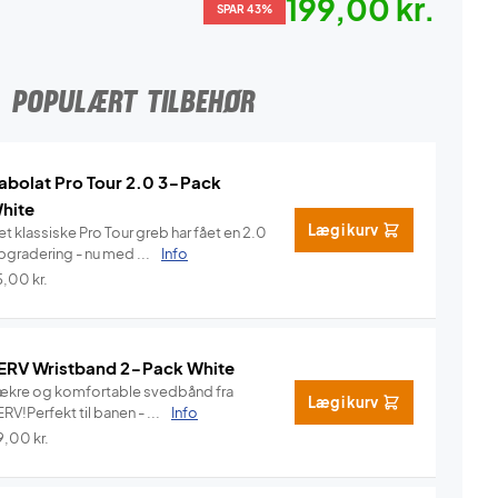
199,00 kr.
SPAR 43%
POPULÆRT TILBEHØR
abolat Pro Tour 2.0 3-Pack
hite
Læg i kurv
t klassiske Pro Tour greb har fået en 2.0
pgradering - nu med ...
Info
5,00
kr.
ERV Wristband 2-Pack White
ækre og komfortable svedbånd fra
Læg i kurv
RV!Perfekt til banen - ...
Info
9,00
kr.