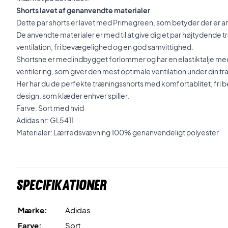
Shorts lavet af genanvendte materialer
Dette par shorts er lavet med Primegreen, som betyder der er 
De anvendte materialer er med til at give dig et par højtydende
ventilation, fri bevægelighed og en god samvittighed.
Shortsne er med indbygget forlommer og har en elastiktalje me
ventilering, som giver den mest optimale ventilation under din t
Her har du de perfekte træningsshorts med komfortablitet, fri 
design, som klæder enhver spiller.
Farve: Sort med hvid
Adidas nr: GL5411
Materialer: Lærredsvævning 100% genanvendeligt polyester
Specifikationer
Mærke:
Adidas
Farve:
Sort