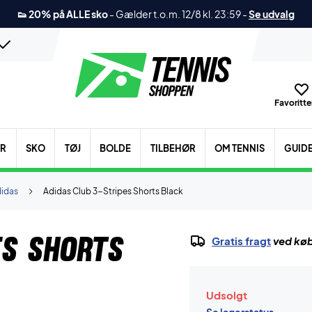
👟 20% på ALLE sko
-
Gælder t.o.m. 12/8 kl. 23:59
-
Se udvalg
Favoritter
ER
SKO
TØJ
BOLDE
TILBEHØR
OM TENNIS
GUID
idas
Adidas Club 3-Stripes Shorts Black
es Shorts
Gratis fragt
ved køb
Udsolgt