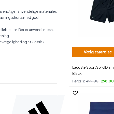
anvendt genanvendelige materialer.
 træningsshorts med god
d løbesnor. Der er anvendt mesh-
ræning.
bevægelighed og et klassisk
Vælg størrelse
Lacoste Sport Solid Dia
Black
Førpris:
499,00
298,00 