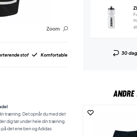
Z
F
tr
4
Zoom
30 da
rterende stof
Komfortable
ANDRE 
padel
r din træning. Det opnår du med det
er dig tør under hele din træning.
es på det ene ben og Adidas