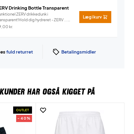
ERV Drinking Bottle Transparent
unktionel ZERV drikkedunk i
Læg i kurv
ansparent!Hold dig hydreret - ZERV ...
Info
9,00
kr.
ges
fuld returret
Betalingsmidler
KUNDER HAR OGSÅ KIGGET PÅ
OUTLET
- 40%