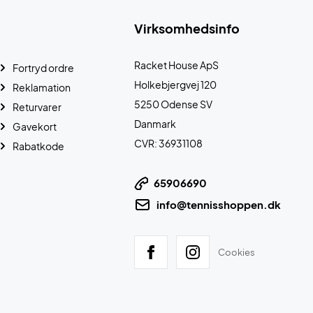
Virksomhedsinfo
Racket House ApS
Fortryd ordre
Holkebjergvej 120
Reklamation
5250 Odense SV
Returvarer
Danmark
Gavekort
CVR: 36931108
Rabatkode
65906690
info@tennisshoppen.dk
Cookies