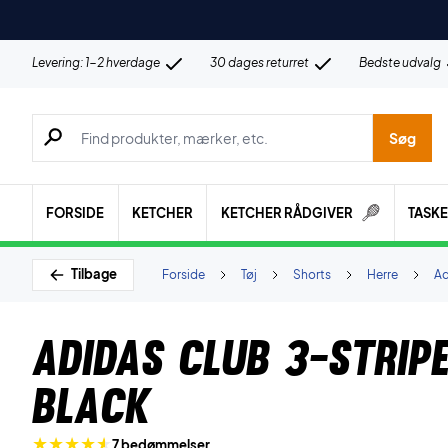
Levering: 1-2 hverdage
30 dages returret
Bedste udvalg
Søg efter produkter, mærker etc.
Søg
FORSIDE
KETCHER
KETCHER RÅDGIVER
TASK
Tilbage
Forside
Tøj
Shorts
Herre
Ad
Adidas Club 3-Strip
Black
7 bedømmelser