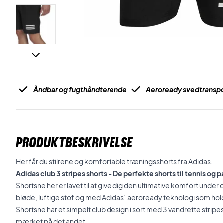
Åndbar og fugthåndterende
Aeroready svedtranspo
PRODUKTBESKRIVELSE
Her får du stilrene og komfortable træningsshorts fra Adidas.
Adidas club 3 stripes shorts - De perfekte shorts til tennis og 
Shortsne her er lavet til at give dig den ultimative komfort unde
bløde, luftige stof og med Adidas´ aeroready teknologi som hold
Shortsne har et simpelt club design i sort med 3 vandrette strip
mærket på det andet.