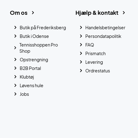
Om os
Hjælp & kontakt
Butik på Frederiksberg
Handelsbetingelser
Butik i Odense
Persondatapolitik
Tennisshoppen Pro
FAQ
Shop
Prismatch
Opstrengning
Levering
B2B Portal
Ordrestatus
Klubtøj
Løvens hule
Jobs