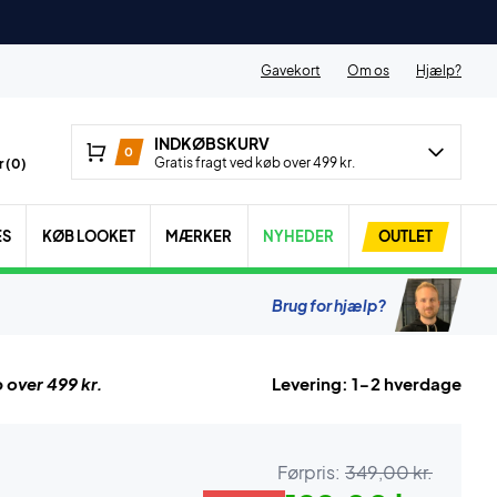
Gavekort
Om os
Hjælp?
INDKØBSKURV
0
Gratis fragt ved køb over 499 kr.
 (
0
)
ES
KØB LOOKET
MÆRKER
NYHEDER
OUTLET
Brug for hjælp?
 over 499 kr.
Levering: 1-2 hverdage
Førpris:
349,00 kr.