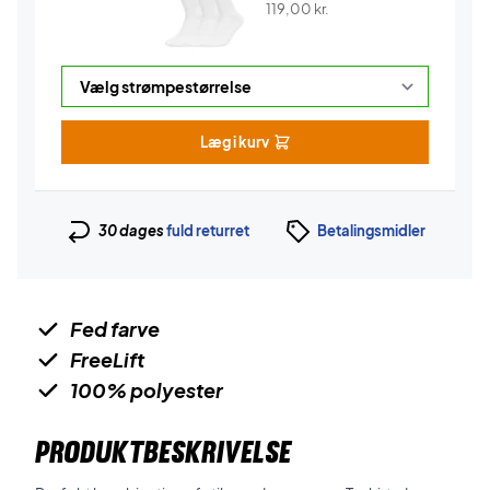
119,00
kr.
Læg i kurv
30 dages
fuld returret
Betalingsmidler
Fed farve
FreeLift
100% polyester
PRODUKTBESKRIVELSE