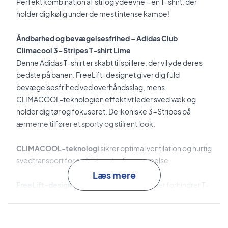
Perfekt kombination af stil og ydeevne – en T-shirt, der
holder dig kølig under de mest intense kampe!
Åndbarhed og bevægelsesfrihed – Adidas Club
Climacool 3-Stripes T-shirt Lime
Denne Adidas T-shirt er skabt til spillere, der vil yde deres
bedste på banen. FreeLift-designet giver dig fuld
bevægelsesfrihed ved overhåndsslag, mens
CLIMACOOL-teknologien effektivt leder sved væk og
holder dig tør og fokuseret. De ikoniske 3-Stripes på
ærmerne tilfører et sporty og stilrent look.
CLIMACOOL-teknologi
sikrer optimal ventilation og hurtig
svedtransport for en frisk og tør fornemmelse.
Læs mere
FreeLift-design
giver en sikker pasform, der forhindrer T-
shirten i at glide op under spil.
Bæredygtige materialer
med 100 % genanvendt