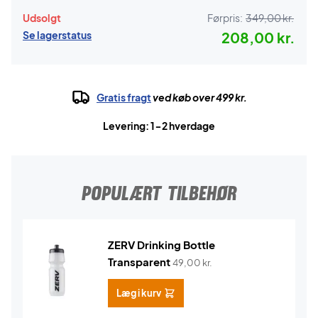
Udsolgt
Førpris:
349,00 kr.
Se lagerstatus
208,00 kr.
Gratis fragt
ved køb over 499 kr.
Levering: 1-2 hverdage
POPULÆRT TILBEHØR
ZERV Drinking Bottle
Transparent
49,00
kr.
Læg i kurv