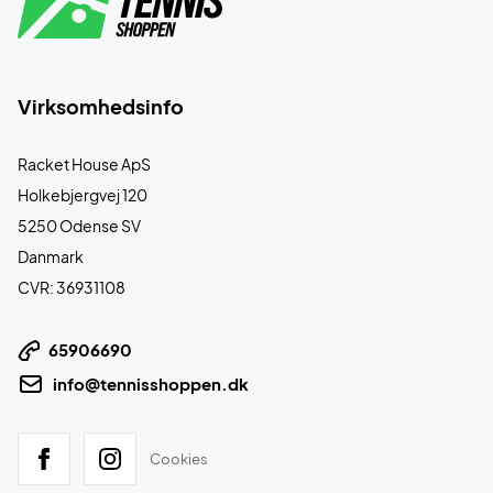
Virksomhedsinfo
Racket House ApS
Holkebjergvej 120
5250 Odense SV
Danmark
CVR: 36931108
65906690
info@tennisshoppen.dk
Cookies