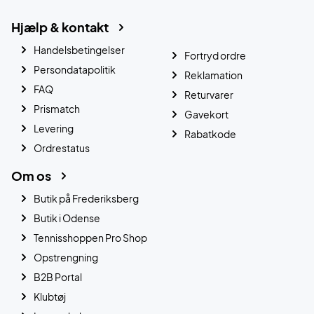
Hjælp & kontakt
Handelsbetingelser
Fortryd ordre
Persondatapolitik
Reklamation
FAQ
Returvarer
Prismatch
Gavekort
Levering
Rabatkode
Ordrestatus
Om os
Butik på Frederiksberg
Butik i Odense
Tennisshoppen Pro Shop
Opstrengning
B2B Portal
Klubtøj