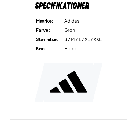
Specifikationer
polyester, der reducerer spild og støtter en mere
miljøvenlig produktion.
Mærke:
Adidas
Spil med stil og komfort – køb din Adidas Club Climacool
Farve:
Grøn
3-Stripes T-shirt Lime i dag!
Størrelse:
S / M / L / XL / XXL
Materiale: 100 % genanvendt polyester.
Farve: Lime.
Køn:
Herre