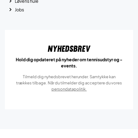
Løvens hule
Jobs
Nyhedsbrev
Hold dig opdateret på nyheder om tennisudstyr og -
events.
Tilmeld dig nyhedsbrevet herunder. Samtykke kan
trækkes tilbage. Når du tilmelder dig acceptere du vores
persondatapolitik.