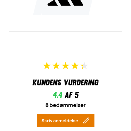
Kundens vurdering
4,4
af 5
8 bedømmelser
Skriv anmeldelse