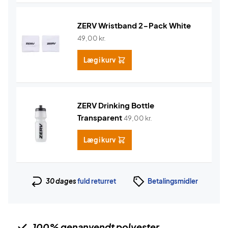
ZERV Wristband 2-Pack White
49,00
kr.
Læg i kurv
ZERV Drinking Bottle
Transparent
49,00
kr.
Læg i kurv
30 dages
fuld returret
Betalingsmidler
100% genanvendt polyester