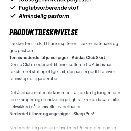
Fugtabsorberende stof
Almindelig pasform
PRODUKTBESKRIVELSE
Lækker tennis skirt til junior spilleren - lækre materialer og
god pasform
Tennis nederdel til junior piger - Adidas Club Skirt
Denne Club-nederdel i til junior spillerne fra Adidas har
tekstureret stof og et lige snit, der passer godt til enhver
tennistop i din garderobe.
Det åndbare materiale kommer til at holde dig tør igennem
hele kampen og de indvendige tights sikrer at du kan spille
selvsikkert på tennis eller padel banen.
Nederdel til børn og unge piger - Skarp Pris!
Nederdelen er produkt er lavet med Primegreen, som er