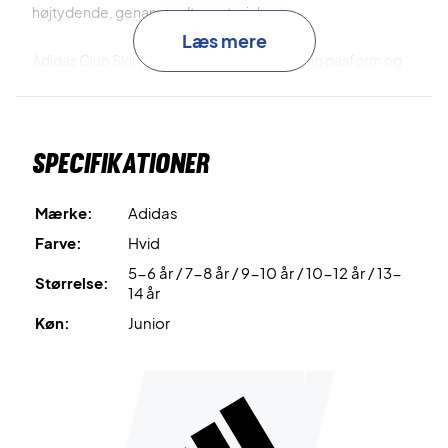
højtydende, genanvendte materialer.
Læs mere
Adidas Club Skirt kommer med en almindelig pasform og
med elastisk talje. Stoffet er blødt og med gitterstruktur.
Materiale: 100 % genanvendt polyester
Specifikationer
Adidas nr.: GK8169
Mærke:
Adidas
Farve:
Hvid
5-6 år / 7-8 år / 9-10 år / 10-12 år / 13-
Størrelse:
14 år
Køn:
Junior