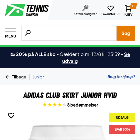
0
Kurv
Ketcher rådgiver
Favoritter (
0
)
Søg efter produkter, mærker etc.
Søg
MENU
👟 20% på ALLE sko
-
Gælder t.o.m. 12/8 kl. 23:59
-
Se
udvalg
|
Brug for hjælp?
Tilbage
Junior
Adidas Club Skirt Junior Hvid
8 bedømmelser
UDSALG
UDSALG
UDSALG
UDSALG
UDSALG
SPAR 50%
SPAR 50%
SPAR 50%
SPAR 50%
SPAR 50%