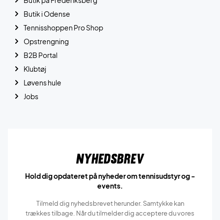
Butik på Frederiksberg
Butik i Odense
Tennisshoppen Pro Shop
Opstrengning
B2B Portal
Klubtøj
Løvens hule
Jobs
Nyhedsbrev
Hold dig opdateret på nyheder om tennisudstyr og -
events.
Tilmeld dig nyhedsbrevet herunder. Samtykke kan
trækkes tilbage. Når du tilmelder dig acceptere du vores