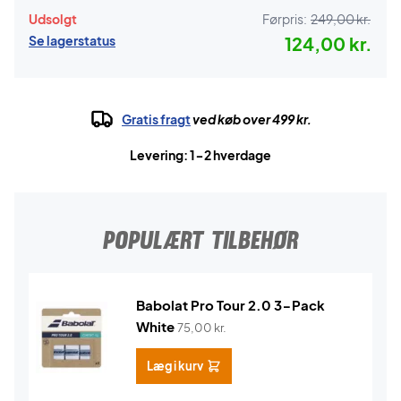
Udsolgt
Førpris:
249,00 kr.
Se lagerstatus
124,00 kr.
Gratis fragt
ved køb over 499 kr.
Levering: 1-2 hverdage
POPULÆRT TILBEHØR
Babolat Pro Tour 2.0 3-Pack
White
75,00
kr.
Læg i kurv