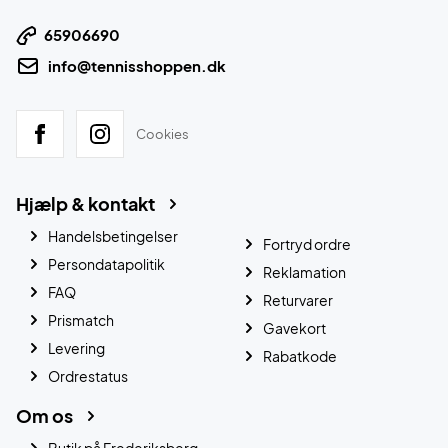
65906690
info@tennisshoppen.dk
Cookies
Hjælp & kontakt
Handelsbetingelser
Fortryd ordre
Persondatapolitik
Reklamation
FAQ
Returvarer
Prismatch
Gavekort
Levering
Rabatkode
Ordrestatus
Om os