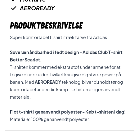
AEROREADY
PRODUKTBESKRIVELSE
Super komfortabel t-shirt i fræk farve fra Adidas.
Suveræn åndbarhed i fedt design - Adidas Club T-shirt
Better Scarlet.
T-shirten kommer med ekstra stof under armene for at
frigive dine skuldre, hvilket kan give dig større power på
banen. Med
AEROREADY
teknologi bliver du holdt tør og
komfortabel under din kamp. T-shirten er i genanvendt
materiale.
Flot t-shirt i genanvendt polyester - Køb t-shirten i dag!
Materiale: 100% genanvendt polyester.