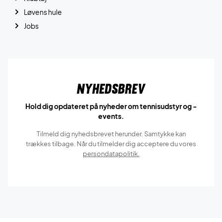
Løvens hule
Jobs
Nyhedsbrev
Hold dig opdateret på nyheder om tennisudstyr og -
events.
Tilmeld dig nyhedsbrevet herunder. Samtykke kan
trækkes tilbage. Når du tilmelder dig acceptere du vores
persondatapolitik.