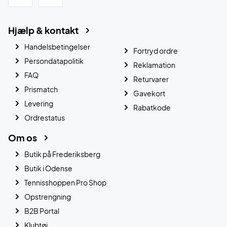
Hjælp & kontakt
Handelsbetingelser
Fortryd ordre
Persondatapolitik
Reklamation
FAQ
Returvarer
Prismatch
Gavekort
Levering
Rabatkode
Ordrestatus
Om os
Butik på Frederiksberg
Butik i Odense
Tennisshoppen Pro Shop
Opstrengning
B2B Portal
Klubtøj