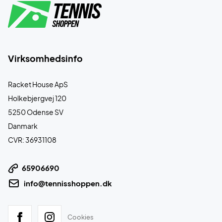
Virksomhedsinfo
Racket House ApS
Holkebjergvej 120
5250 Odense SV
Danmark
CVR: 36931108
65906690
info@tennisshoppen.dk
Cookies