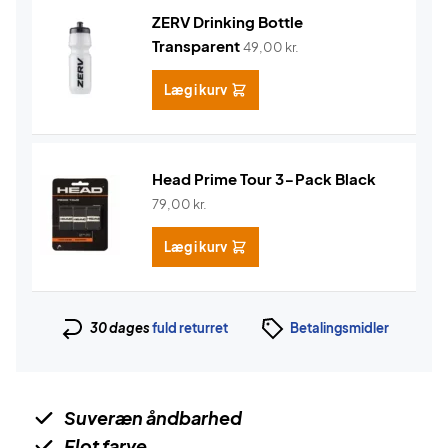
ZERV Drinking Bottle
Transparent
49,00
kr.
Læg i kurv
Head Prime Tour 3-Pack Black
79,00
kr.
Læg i kurv
30 dages
fuld returret
Betalingsmidler
Suveræn åndbarhed
Flot farve