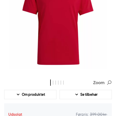
Zoom
Om produktet
Se tilbehør
Udsolgt
Førpris:
399,00 kr.