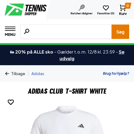
0
Kurv
Ketcher rådgiver
Favoritter (
0
)
Søg efter produkter, mærker etc.
Søg
MENU
👟 20% på ALLE sko
-
Gælder t.o.m. 12/8 kl. 23:59
-
Se
udvalg
|
Brug for hjælp?
Tilbage
Adidas
Adidas Club T-shirt White