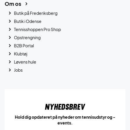
Om os
Butik på Frederiksberg
Butik i Odense
Tennisshoppen Pro Shop
Opstrengning
B2B Portal
Klubtøj
Løvens hule
Jobs
Nyhedsbrev
Hold dig opdateret på nyheder om tennisudstyr og -
events.