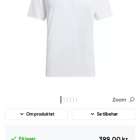
Zoom
Om produktet
Se tilbehør
399,00 kr.
På lager