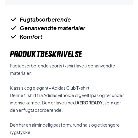
Fugtabsorberende
Genanvendte materialer
Komfort
PRODUKTBESKRIVELSE
Fugtabsorberende sports t-shirt lavet i genanvendte
materialer.
Klassisk og elegant - Adidas Club T-shirt
Denne t-shirt fra Adidas vil holde dig veltilpas og tør under
intense kampe. Den er lavet med
AEROREADY
, som gør
den er fugtabsorberende.
Den har en almindelig pasform, rund hals og et længere
rygstykke.