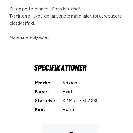
Stil og performance - Prøv den i dag!
T-shirten er lavet i genanvendte materialer, for at reducere
plastikaffald.
Materiale: Polyester.
Specifikationer
Mærke:
Adidas
Farve:
Hvid
Størrelse:
S / M / L / XL / XXL
Køn:
Herre