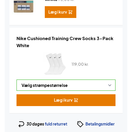
Læg i kurv
Nike Cushioned Training Crew Socks 3-Pack
White
119,00
kr.
Læg i kurv
30 dages
fuld returret
Betalingsmidler