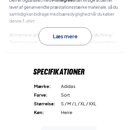
Den er også lavet med
Primegreen
det vil sige at den er
lavet af genanvendte præstationsstærke materiale, så du
samtidig kan bidrage med bæredygtighed når du køber
denne T-shirt.
Ærmerne er grå i et tyndt stof så der er god "udluftning".
Læs mere
Tennis og padel T-shirt fra Adidas lavet i genanvendelig
kvalitetsmaterialer!
Ved at købe denne Adidas T-shirt, bliver du en mere
bæredygtig forbruger samtidig med at du får en fed
Specifikationer
trænings T-shirt som er fugtabsorberende og behagelig!
Mærke:
Adidas
Farve:
Sort
Størrelse:
S / M / L / XL / XXL
Køn:
Herre