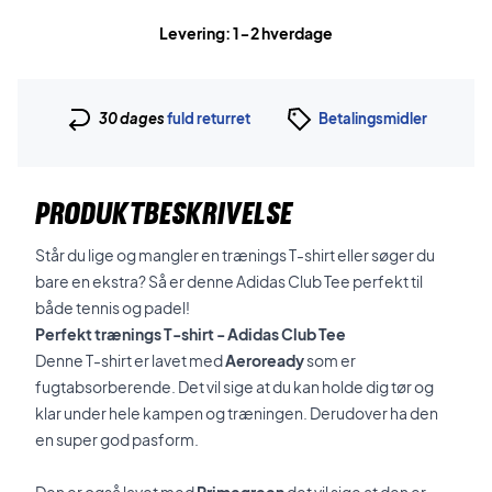
Levering: 1-2 hverdage
30 dages
fuld returret
Betalingsmidler
PRODUKTBESKRIVELSE
Står du lige og mangler en trænings T-shirt eller søger du
bare en ekstra? Så er denne Adidas Club Tee perfekt til
både tennis og padel!
Perfekt trænings T-shirt - Adidas Club Tee
Denne T-shirt er lavet med
Aeroready
som er
fugtabsorberende. Det vil sige at du kan holde dig tør og
klar under hele kampen og træningen. Derudover ha den
en super god pasform.