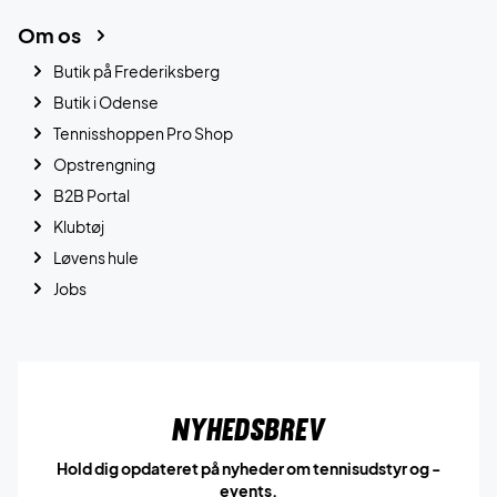
Om os
Butik på Frederiksberg
Butik i Odense
Tennisshoppen Pro Shop
Opstrengning
B2B Portal
Klubtøj
Løvens hule
Jobs
Nyhedsbrev
Hold dig opdateret på nyheder om tennisudstyr og -
events.