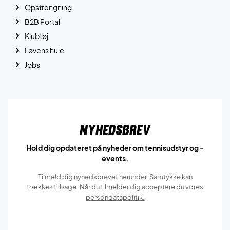
Opstrengning
B2B Portal
Klubtøj
Løvens hule
Jobs
Nyhedsbrev
Hold dig opdateret på nyheder om tennisudstyr og -
events.
Tilmeld dig nyhedsbrevet herunder. Samtykke kan
trækkes tilbage. Når du tilmelder dig acceptere du vores
persondatapolitik.