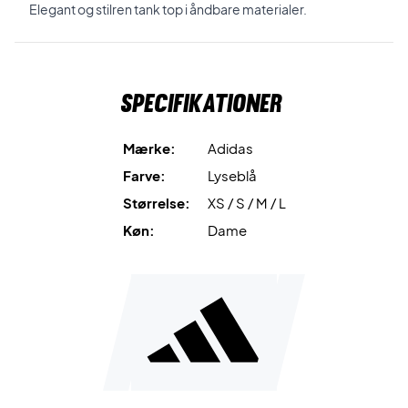
Elegant og stilren tank top i åndbare materialer.
Specifikationer
Mærke:
Adidas
Farve:
Lyseblå
Størrelse:
XS / S / M / L
Køn:
Dame