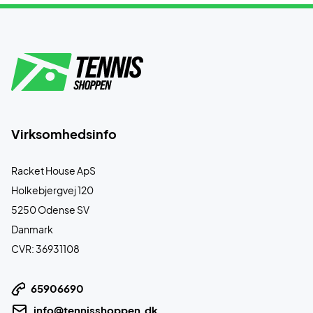
Virksomhedsinfo
Racket House ApS
Holkebjergvej 120
5250 Odense SV
Danmark
CVR: 36931108
65906690
info@tennisshoppen.dk