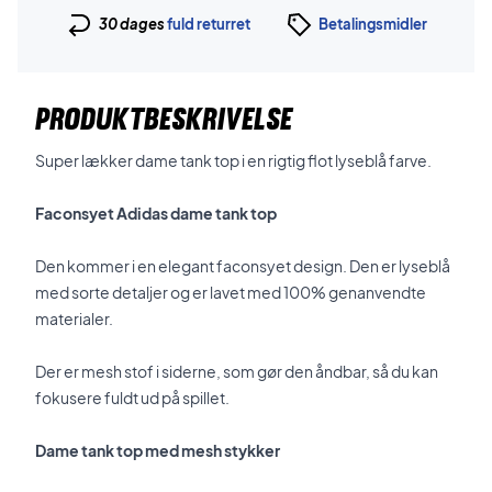
30 dages
fuld returret
Betalingsmidler
PRODUKTBESKRIVELSE
Super lækker dame tank top i en rigtig flot lyseblå farve.
Faconsyet Adidas dame tank top
Den kommer i en elegant faconsyet design. Den er lyseblå
med sorte detaljer og er lavet med 100% genanvendte
materialer.
Der er mesh stof i siderne, som gør den åndbar, så du kan
fokusere fuldt ud på spillet.
Dame tank top med mesh stykker