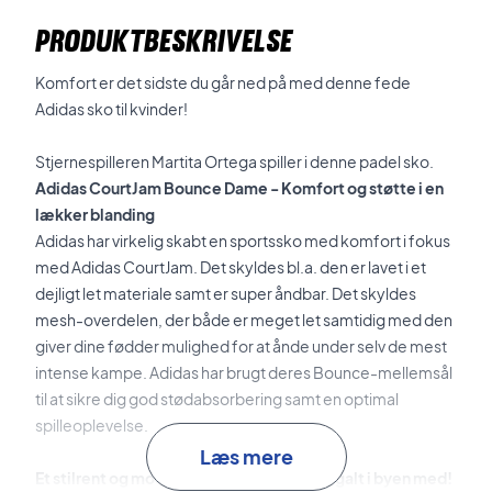
PRODUKTBESKRIVELSE
Komfort er det sidste du går ned på med denne fede
Adidas sko til kvinder!
Stjernespilleren Martita Ortega spiller i denne padel sko.
Adidas CourtJam Bounce Dame - Komfort og støtte i en
lækker blanding
Adidas har virkelig skabt en sportssko med komfort i fokus
med Adidas CourtJam. Det skyldes bl.a. den er lavet i et
dejligt let materiale samt er super åndbar. Det skyldes
mesh-overdelen, der både er meget let samtidig med den
giver dine fødder mulighed for at ånde under selv de mest
intense kampe. Adidas har brugt deres Bounce-mellemsål
til at sikre dig god stødabsorbering samt en optimal
spilleoplevelse.
Læs mere
Et stilrent og moderne design du ikke går galt i byen med!