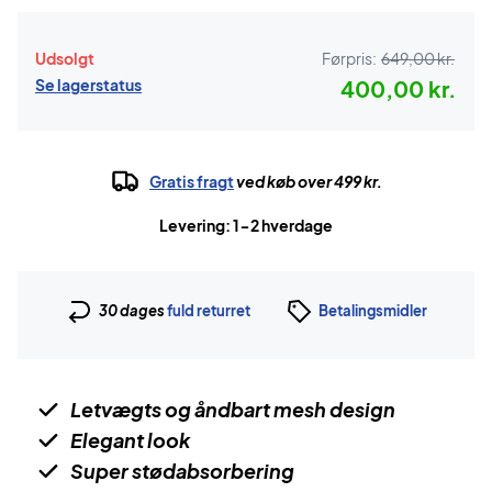
Udsolgt
Førpris:
649,00 kr.
Se lagerstatus
400,00 kr.
Gratis fragt
ved køb over 499 kr.
Levering: 1-2 hverdage
30 dages
fuld returret
Betalingsmidler
Letvægts og åndbart mesh design
Elegant look
Super stødabsorbering