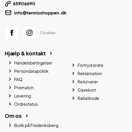
65906690
info@tennisshoppen.dk
Cookies
Hjælp & kontakt
Handelsbetingelser
Fortryd ordre
Persondatapolitik
Reklamation
FAQ
Returvarer
Prismatch
Gavekort
Levering
Rabatkode
Ordrestatus
Om os
Butik på Frederiksberg