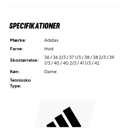
Adidas har igen skabt en sko i et moderne og stilrent look
med denne model. Den elegante hvide farve bliver nemlig
suppleret elegant med den bløde sølv og friske røde farve.
Specifikationer
Skoen kan både bruges som padelsko og tennissko.
Farve: Hvid med sølv og rød.
Mærke:
Adidas
Farve:
Hvid
36 / 36 2/3 / 37 1/3 / 38 / 38 2/3 / 39
Skostørrelse:
1/3 / 40 / 40 2/3 / 41 1/3 / 42
Køn:
Dame
Tennissko
Type: