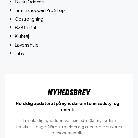
Butik i Odense
Tennisshoppen Pro Shop
Opstrengning
B2B Portal
Klubtøj
Løvens hule
Jobs
Nyhedsbrev
Hold dig opdateret på nyheder om tennisudstyr og -
events.
Tilmeld dig nyhedsbrevet herunder. Samtykke kan
trækkes tilbage. Når du tilmelder dig acceptere du vores
persondatapolitik.