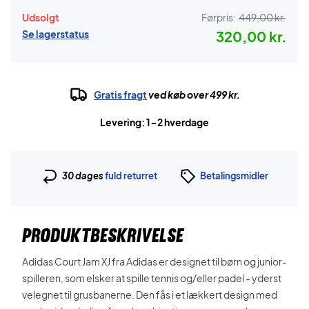
Udsolgt
Førpris:
449,00 kr.
Se lagerstatus
320,00 kr.
Gratis fragt
ved køb over 499 kr.
Levering: 1-2 hverdage
30 dages
fuld returret
Betalingsmidler
PRODUKTBESKRIVELSE
Adidas Court Jam XJ fra Adidas er designet til børn og junior-
spilleren, som elsker at spille tennis og/eller padel - yderst
velegnet til grusbanerne. Den fås i et lækkert design med