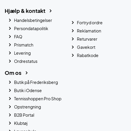
Hjælp & kontakt
Handelsbetingelser
Fortryd ordre
Persondatapolitik
Reklamation
FAQ
Returvarer
Prismatch
Gavekort
Levering
Rabatkode
Ordrestatus
Om os
Butik på Frederiksberg
Butik i Odense
Tennisshoppen Pro Shop
Opstrengning
B2B Portal
Klubtøj