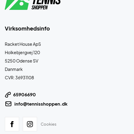
Virksomhedsinfo
Racket House ApS
Holkebjergvej 120
5250 Odense SV
Danmark
CVR: 36931108
65906690
info@tennisshoppen.dk
Cookies