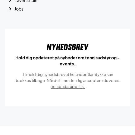
Løvens hule
Jobs
Nyhedsbrev
Hold dig opdateret på nyheder om tennisudstyr og -
events.
Tilmeld dig nyhedsbrevet herunder. Samtykke kan
trækkes tilbage. Når du tilmelder dig acceptere du vores
persondatapolitik.