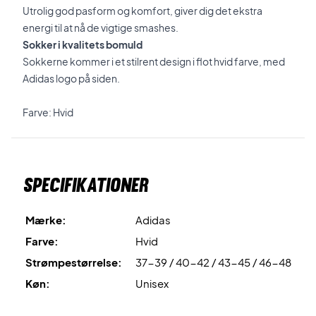
Utrolig god pasform og komfort, giver dig det ekstra
energi til at nå de vigtige smashes.
Sokker i kvalitets bomuld
Sokkerne kommer i et stilrent design i flot hvid farve, med
Adidas logo på siden.
Farve: Hvid
Specifikationer
Mærke:
Adidas
Farve:
Hvid
Strømpestørrelse:
37-39 / 40-42 / 43-45 / 46-48
Køn:
Unisex