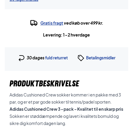
Gratis fragt
ved køb over 499 kr.
Levering: 1-2 hverdage
30 dages
fuld returret
Betalingsmidler
PRODUKTBESKRIVELSE
Adidas Cushioned Crew sokker kommer i en pakke med 3
par, og er et par gode sokker til tennis/padel sporten.
Adidas Cushioned Crew 3-pack - Kvalitet til en skarp pris
Sokken er støddæmpende og lavet i kvalitets bomuld og
sikre dig komfort dagen lang.