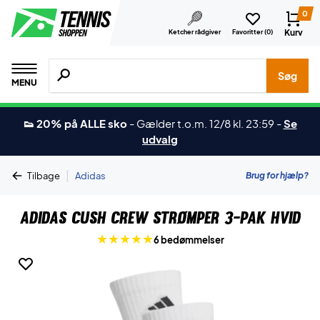
0
Kurv
Ketcher rådgiver
Favoritter (
0
)
Søg efter produkter, mærker etc.
Søg
MENU
👟 20% på ALLE sko
-
Gælder t.o.m. 12/8 kl. 23:59
-
Se
udvalg
|
Brug for hjælp?
Tilbage
Adidas
Adidas Cush Crew Strømper 3-pak Hvid
6 bedømmelser