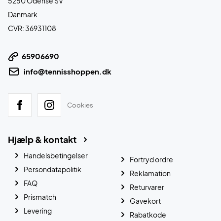
5250 Odense SV
Danmark
CVR: 36931108
65906690
info@tennisshoppen.dk
Cookies
Hjælp & kontakt
Handelsbetingelser
Fortryd ordre
Persondatapolitik
Reklamation
FAQ
Returvarer
Prismatch
Gavekort
Levering
Rabatkode