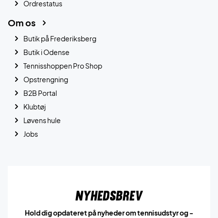
Ordrestatus
Om os
Butik på Frederiksberg
Butik i Odense
Tennisshoppen Pro Shop
Opstrengning
B2B Portal
Klubtøj
Løvens hule
Jobs
Nyhedsbrev
Hold dig opdateret på nyheder om tennisudstyr og -