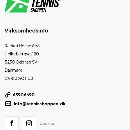
Virksomhedsinfo
Racket House ApS
Holkebjergvej 120
5250 Odense SV
Danmark
CVR: 36931108
65906690
info@tennisshoppen.dk
Cookies