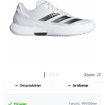
Zoom
Om produktet
Se tilbehør
Førpris:
999,00 kr.
På lager