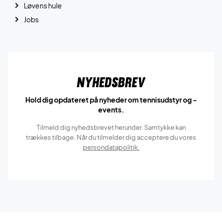
Løvens hule
Jobs
Nyhedsbrev
Hold dig opdateret på nyheder om tennisudstyr og -
events.
Tilmeld dig nyhedsbrevet herunder. Samtykke kan
trækkes tilbage. Når du tilmelder dig acceptere du vores
persondatapolitik.