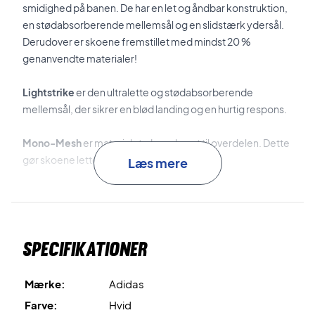
smidighed på banen. De har en let og åndbar konstruktion,
en stødabsorberende mellemsål og en slidstærk ydersål.
Derudover er skoene fremstillet med mindst 20 %
genanvendte materialer!
Lightstrike
er den ultralette og stødabsorberende
mellemsål, der sikrer en blød landing og en hurtig respons.
Mono-Mesh
er materialet, der er brugt til overdelen. Dette
gør skoene lette, åndbare og komfortable.
Læs mere
TPU
er materialet, der er brugt til den støttende hælkappe.
Dette sikrer masser af stabilitet og støtte, så du kan
bevæge dig sikkert på banen.
Specifikationer
Adiwear
er det slidstærke gummimateriale, der er brugt til
ydersålen. Dette sikrer masser af slidstærkhed og et
Mærke:
Adidas
suverænt greb til banen.
Farve:
Hvid