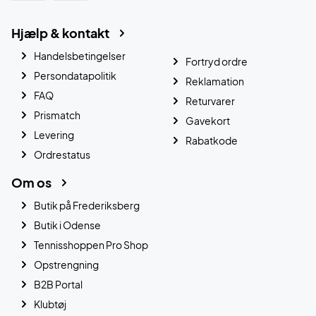
Hjælp & kontakt
Handelsbetingelser
Fortryd ordre
Persondatapolitik
Reklamation
FAQ
Returvarer
Prismatch
Gavekort
Levering
Rabatkode
Ordrestatus
Om os
Butik på Frederiksberg
Butik i Odense
Tennisshoppen Pro Shop
Opstrengning
B2B Portal
Klubtøj