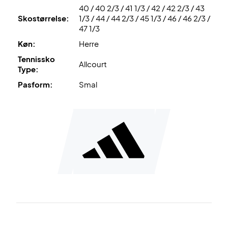
40 / 40 2/3 / 41 1/3 / 42 / 42 2/3 / 43
Til sidst, er det en allcourt tennissko, hvilket gør dem
Skostørrelse:
1/3 / 44 / 44 2/3 / 45 1/3 / 46 / 46 2/3 /
velegnede til både tennis- og padelbaner.
47 1/3
Køn:
Herre
Oplev farten og komforten – køb et par i dag!
Farve: Hvid, sort og grå.
Tennissko
Allcourt
Type:
Pasform:
Smal