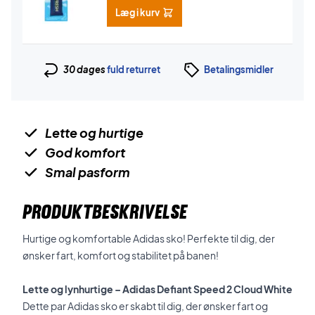
Læg i kurv
30 dages
fuld returret
Betalingsmidler
Lette og hurtige
God komfort
Smal pasform
PRODUKTBESKRIVELSE
Hurtige og komfortable Adidas sko! Perfekte til dig, der
ønsker fart, komfort og stabilitet på banen!
Lette og lynhurtige – Adidas Defiant Speed 2 Cloud White
Dette par Adidas sko er skabt til dig, der ønsker fart og