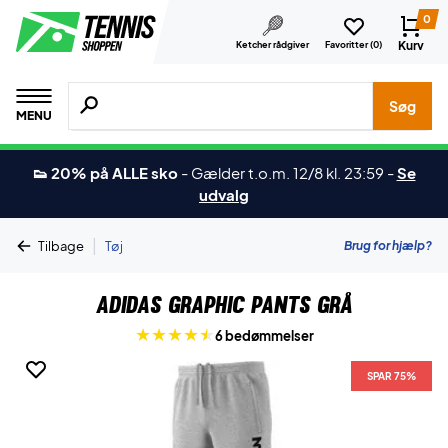
0
Kurv
Ketcher rådgiver
Favoritter (
0
)
Søg efter produkter, mærker etc.
Søg
MENU
👟 20% på ALLE sko
-
Gælder t.o.m. 12/8 kl. 23:59
-
Se
udvalg
|
Brug for hjælp?
Tilbage
Tøj
Adidas Graphic Pants Grå
6 bedømmelser
SPAR 75%