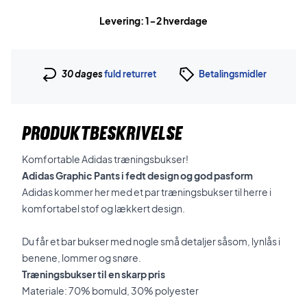
Levering: 1-2 hverdage
30 dages
fuld returret
Betalingsmidler
PRODUKTBESKRIVELSE
Komfortable Adidas træningsbukser!
Adidas Graphic Pants i fedt design og god pasform
Adidas kommer her med et par træningsbukser til herre i
komfortabel stof og lækkert design.
Du får et bar bukser med nogle små detaljer såsom, lynlås i
benene, lommer og snøre.
Træningsbukser til en skarp pris
Materiale: 70% bomuld, 30% polyester