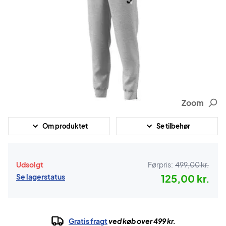
Zoom
Om produktet
Se tilbehør
Udsolgt
Førpris:
499,00 kr.
Se lagerstatus
125,00 kr.
Gratis fragt
ved køb over 499 kr.