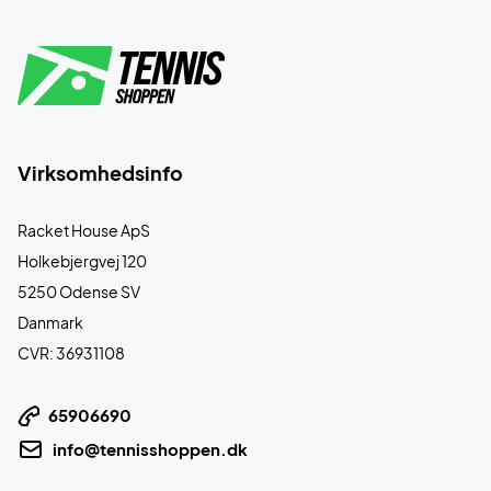
Virksomhedsinfo
Racket House ApS
Holkebjergvej 120
5250 Odense SV
Danmark
CVR: 36931108
65906690
info@tennisshoppen.dk