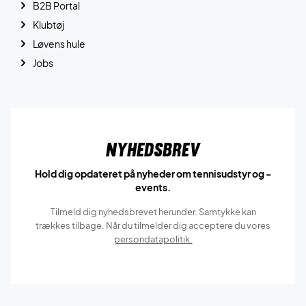
B2B Portal
Klubtøj
Løvens hule
Jobs
Nyhedsbrev
Hold dig opdateret på nyheder om tennisudstyr og -
events.
Tilmeld dig nyhedsbrevet herunder. Samtykke kan
trækkes tilbage. Når du tilmelder dig acceptere du vores
persondatapolitik.