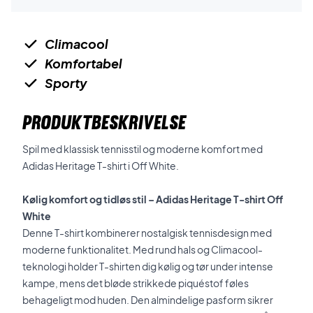
Climacool
Komfortabel
Sporty
PRODUKTBESKRIVELSE
Spil med klassisk tennisstil og moderne komfort med
Adidas Heritage T-shirt i Off White.
Kølig komfort og tidløs stil – Adidas Heritage T-shirt Off
White
Denne T-shirt kombinerer nostalgisk tennisdesign med
moderne funktionalitet. Med rund hals og Climacool-
teknologi holder T-shirten dig kølig og tør under intense
kampe, mens det bløde strikkede piquéstof føles
behageligt mod huden. Den almindelige pasform sikrer