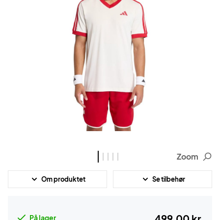
Zoom
Om produktet
Se tilbehør
499,00 kr.
På lager