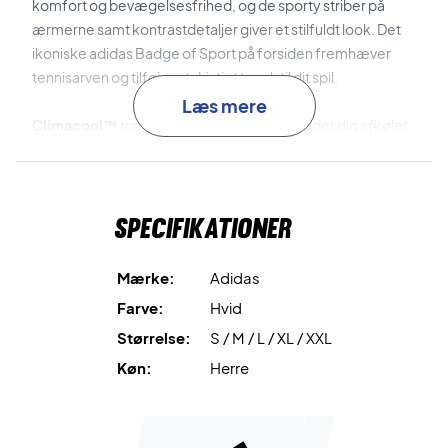
komfort og bevægelsesfrihed, og de sporty striber på
ærmerne samt kontrastdetaljer giver et stilfuldt look. Det
ikoniske adidas Badge of Sport på forsiden fremhæver
tennisarven og tilføjer et dristigt touch til dit spil.
Læs mere
Climacool™
transporterer fugt væk og holder dig afkølet
og tør under aktivitet.
Almindelig pasform
giver komfort og fri bevægelse, ideelt
Specifikationer
til både kamp og træning.
Klassisk design
med rund hals, kontrastdetaljer og Badge
Mærke:
Adidas
of Sport giver et tidløst tennislook.
Farve:
Hvid
Størrelse:
S / M / L / XL / XXL
Spil med stil og komfort – køb Adidas Heritage T-shirt Off
White i dag!
Køn:
Herre
Farve:
Off White.