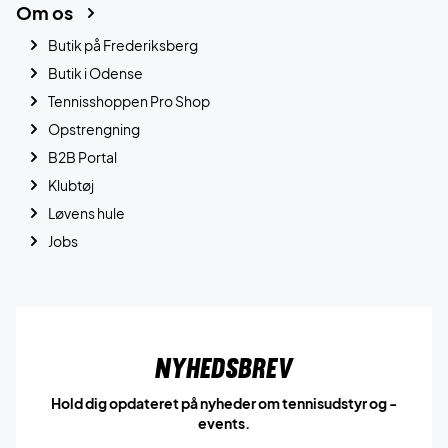
Om os
Butik på Frederiksberg
Butik i Odense
Tennisshoppen Pro Shop
Opstrengning
B2B Portal
Klubtøj
Løvens hule
Jobs
Nyhedsbrev
Hold dig opdateret på nyheder om tennisudstyr og -
events.