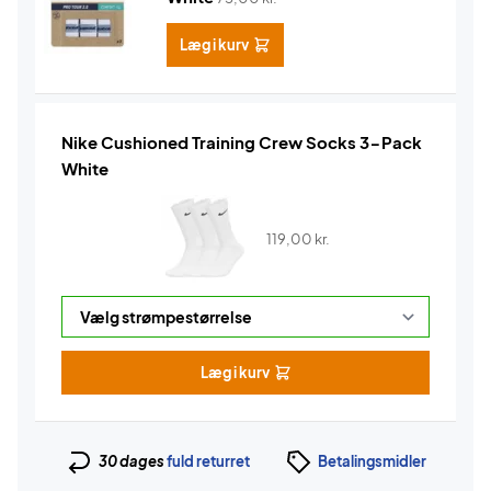
Læg i kurv
Nike Cushioned Training Crew Socks 3-Pack
White
119,00
kr.
Læg i kurv
30 dages
fuld returret
Betalingsmidler