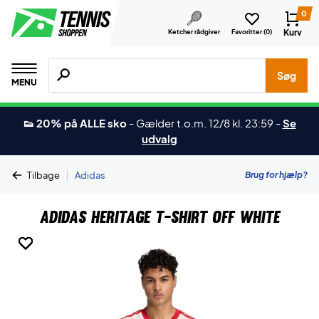
0
Kurv
Ketcher rådgiver
Favoritter (
0
)
Søg efter produkter, mærker etc.
Søg
MENU
👟 20% på ALLE sko
-
Gælder t.o.m. 12/8 kl. 23:59
-
Se
udvalg
|
Brug for hjælp?
Tilbage
Adidas
Adidas Heritage T-shirt Off White