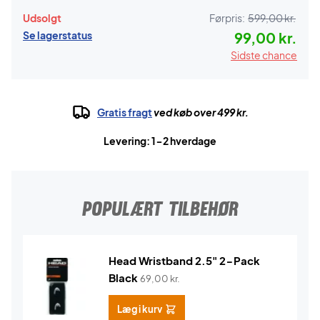
Udsolgt
Førpris:
599,00 kr.
Se lagerstatus
99,00 kr.
Sidste chance
Gratis fragt
ved køb over 499 kr.
Levering: 1-2 hverdage
POPULÆRT TILBEHØR
Head Wristband 2.5" 2-Pack
Black
69,00
kr.
Læg i kurv