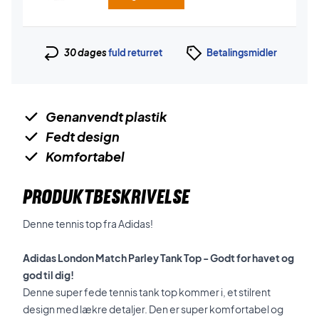
30 dages
fuld returret
Betalingsmidler
Genanvendt plastik
Fedt design
Komfortabel
PRODUKTBESKRIVELSE
Denne tennis top fra Adidas!
Adidas London Match Parley Tank Top - Godt for havet og
god til dig!
Denne super fede tennis tank top kommer i, et stilrent
design med lækre detaljer. Den
er super komfortabel og