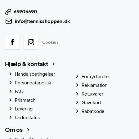
65906690
info@tennisshoppen.dk
Cookies
Hjælp & kontakt
Handelsbetingelser
Fortryd ordre
Persondatapolitik
Reklamation
FAQ
Returvarer
Prismatch
Gavekort
Levering
Rabatkode
Ordrestatus
Om os