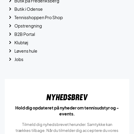
Butik på Frederiksberg
Butik i Odense
Tennisshoppen Pro Shop
Opstrengning
B2B Portal
Klubtøj
Løvens hule
Jobs
Nyhedsbrev
Hold dig opdateret på nyheder om tennisudstyr og -
events.
Tilmeld dig nyhedsbrevet herunder. Samtykke kan
trækkes tilbage. Når du tilmelder dig acceptere du vores