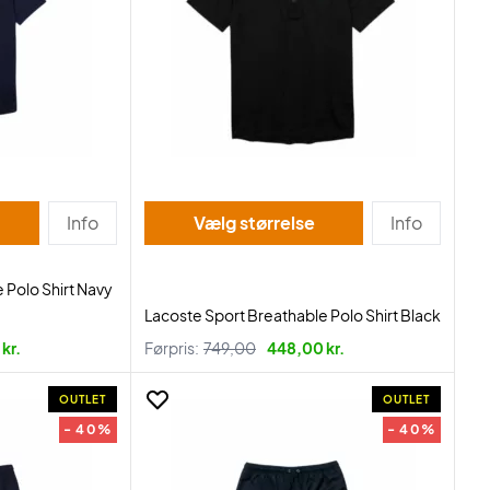
Info
Vælg størrelse
Info
 Polo Shirt Navy
Lacoste Sport Breathable Polo Shirt Black
kr.
Førpris:
749,00
448,00 kr.
OUTLET
OUTLET
- 40%
- 40%