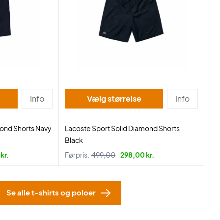
Info
Vælg størrelse
Info
mond Shorts Navy
Lacoste Sport Solid Diamond Shorts
Black
kr.
Førpris:
499,00
298,00 kr.
Se alle t-shirts og poloer