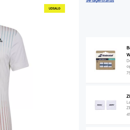
Se lagerstatus
UDSALG
B
W
De
o
7
Z
L
ZE
4