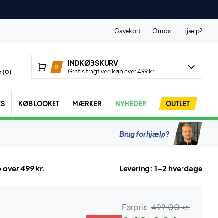
Gavekort
Om os
Hjælp?
INDKØBSKURV
0
Gratis fragt ved køb over 499 kr.
 (
0
)
ES
KØB LOOKET
MÆRKER
NYHEDER
OUTLET
Brug for hjælp?
 over 499 kr.
Levering: 1-2 hverdage
Førpris:
499,00 kr.