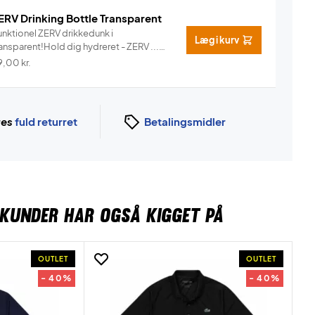
ERV Drinking Bottle Transparent
unktionel ZERV drikkedunk i
Læg i kurv
ansparent!Hold dig hydreret - ZERV ...
Info
9,00
kr.
ges
fuld returret
Betalingsmidler
KUNDER HAR OGSÅ KIGGET PÅ
OUTLET
OUTLET
- 40%
- 40%