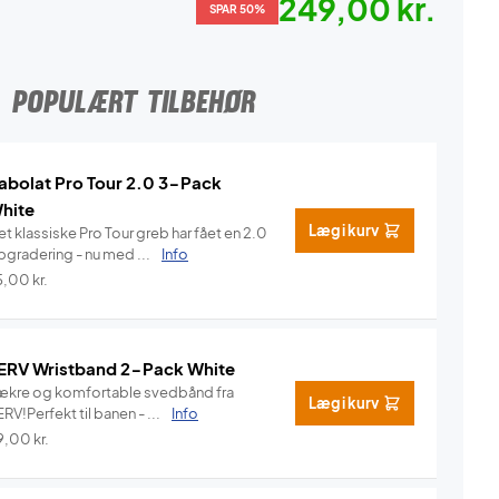
249,00 kr.
SPAR 50%
POPULÆRT TILBEHØR
abolat Pro Tour 2.0 3-Pack
hite
Læg i kurv
t klassiske Pro Tour greb har fået en 2.0
pgradering - nu med ...
Info
5,00
kr.
ERV Wristband 2-Pack White
ækre og komfortable svedbånd fra
Læg i kurv
RV!Perfekt til banen - ...
Info
9,00
kr.