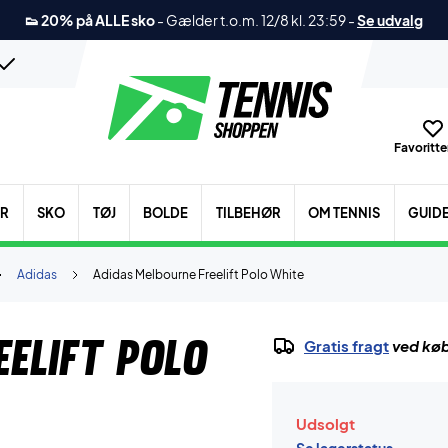
👟 20% på ALLE sko
-
Gælder t.o.m. 12/8 kl. 23:59
-
Se udvalg
Favoritter
ER
SKO
TØJ
BOLDE
TILBEHØR
OM TENNIS
GUID
Adidas
Adidas Melbourne Freelift Polo White
elift Polo
Gratis fragt
ved køb
Udsolgt