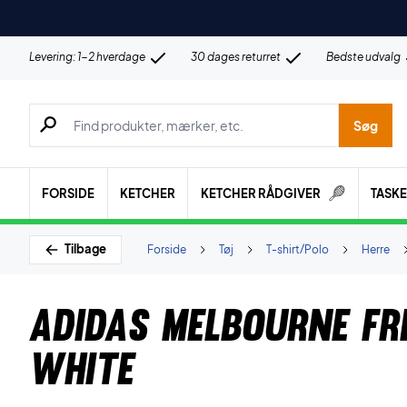
Levering: 1-2 hverdage
30 dages returret
Bedste udvalg
Søg efter produkter, mærker etc.
Søg
FORSIDE
KETCHER
KETCHER RÅDGIVER
TASK
Tilbage
Forside
Tøj
T-shirt/Polo
Herre
Adidas Melbourne Fre
White