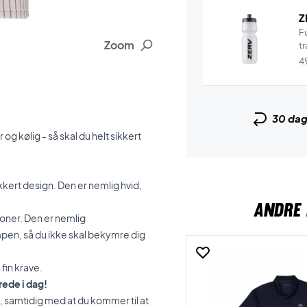
Z
F
Zoom
tr
4
30 da
og kølig - så skal du helt sikkert
ert design. Den er nemlig hvid,
ANDRE 
oner. Den er nemlig
pen, så du ikke skal bekymre dig
fin krave.
rede i dag!
, samtidig med at du kommer til at