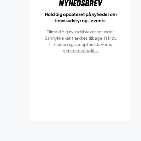
Nyhedsbrev
Hold dig opdateret på nyheder om
tennisudstyr og -events.
Tilmeld dig nyhedsbrevet herunder.
Samtykke kan trækkes tilbage. Når du
tilmelder dig acceptere du vores
persondatapolitik.