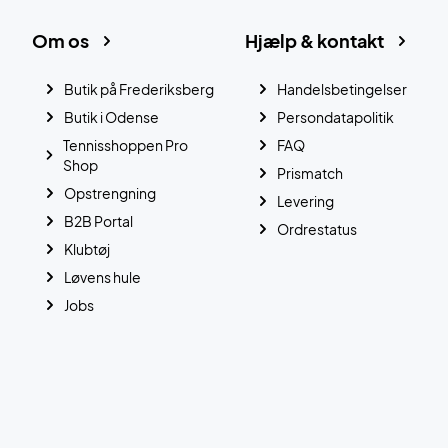
Om os
Hjælp & kontakt
Butik på Frederiksberg
Handelsbetingelser
Butik i Odense
Persondatapolitik
Tennisshoppen Pro
FAQ
Shop
Prismatch
Opstrengning
Levering
B2B Portal
Ordrestatus
Klubtøj
Løvens hule
Jobs