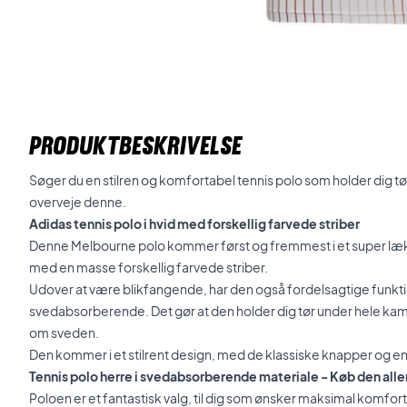
PRODUKTBESKRIVELSE
Søger du en stilren og komfortabel tennis polo som holder dig tør 
overveje denne.
Adidas tennis polo i hvid med forskellig farvede striber
Denne Melbourne polo kommer først og fremmest i et super lækk
med en masse forskellig farvede striber.
Udover at være blikfangende, har den også fordelsagtige funkti
svedabsorberende. Det gør at den holder dig tør under hele kam
om sveden.
Den kommer i et stilrent design, med de klassiske knapper og en 
Tennis polo herre i svedabsorberende materiale - Køb den alle
Poloen er et fantastisk valg, til dig som ønsker maksimal komfort