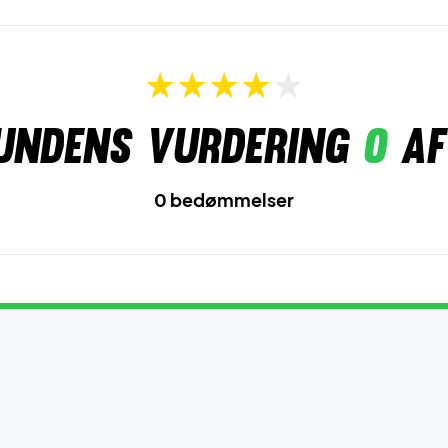
undens vurdering
0
af
0 bedømmelser