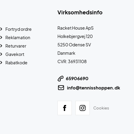
Virksomhedsinfo
Racket House ApS
Fortryd ordre
Holkebjergvej 120
Reklamation
5250 Odense SV
Returvarer
Danmark
Gavekort
CVR: 36931108
Rabatkode
65906690
info@tennisshoppen.dk
Cookies