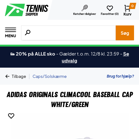
0
Kurv
Ketcher rådgiver
Favoritter (
0
)
Søg efter produkter, mærker etc.
Søg
MENU
👟 20% på ALLE sko
-
Gælder t.o.m. 12/8 kl. 23:59
-
Se
udvalg
|
Brug for hjælp?
Tilbage
Caps/Solskærme
Adidas Originals Climacool Baseball Cap
White/Green