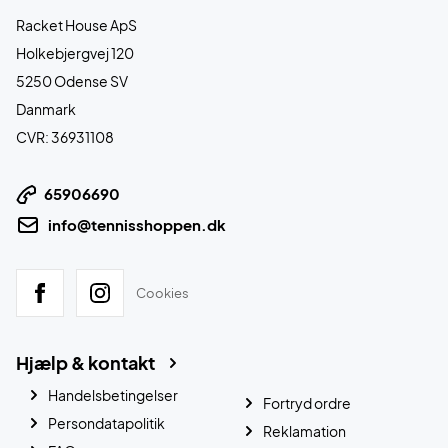
Racket House ApS
Holkebjergvej 120
5250 Odense SV
Danmark
CVR: 36931108
65906690
info@tennisshoppen.dk
Cookies
Hjælp & kontakt
Handelsbetingelser
Fortryd ordre
Persondatapolitik
Reklamation