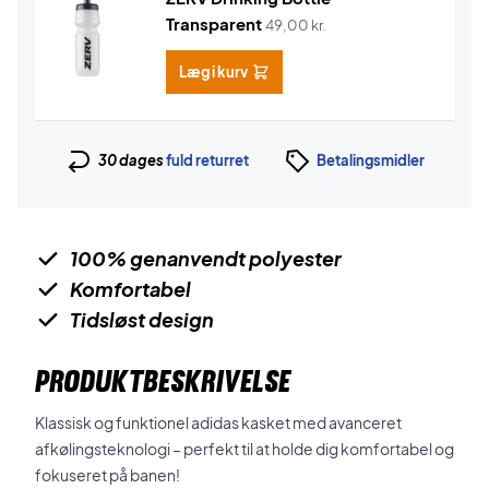
Transparent
49,00
kr.
Læg i kurv
30 dages
fuld returret
Betalingsmidler
100% genanvendt polyester
Komfortabel
Tidsløst design
PRODUKTBESKRIVELSE
Klassisk og funktionel adidas kasket med avanceret
afkølingsteknologi – perfekt til at holde dig komfortabel og
fokuseret på banen!