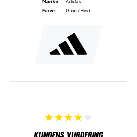
Mærke:
Adidas
Farve:
Grøn / Hvid
En perfekt kombination af sportslig performance og
afslappet stil – velegnet til både bane og fritid.
Beskyt dig mod solen med stil – bestil din Adidas
Climacool Cap i dag!
Farve:
White/Green
Materiale:
100 % genanvendt polyester
Kundens vurdering