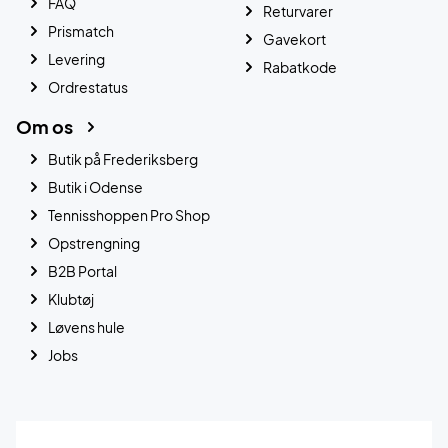
FAQ
Returvarer
Prismatch
Gavekort
Levering
Rabatkode
Ordrestatus
Om os
Butik på Frederiksberg
Butik i Odense
Tennisshoppen Pro Shop
Opstrengning
B2B Portal
Klubtøj
Løvens hule
Jobs