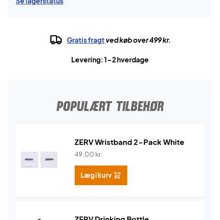
Se lagerstatus
Gratis fragt
ved køb over 499 kr.
Levering: 1-2 hverdage
POPULÆRT TILBEHØR
ZERV Wristband 2-Pack White
49,00
kr.
Læg i kurv
ZERV Drinking Bottle