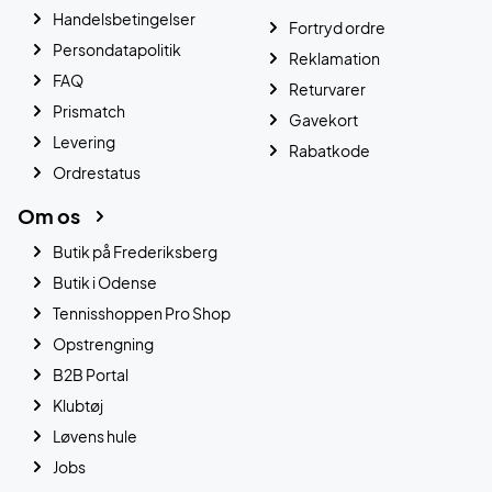
Handelsbetingelser
Fortryd ordre
Persondatapolitik
Reklamation
FAQ
Returvarer
Prismatch
Gavekort
Levering
Rabatkode
Ordrestatus
Om os
Butik på Frederiksberg
Butik i Odense
Tennisshoppen Pro Shop
Opstrengning
B2B Portal
Klubtøj
Løvens hule
Jobs