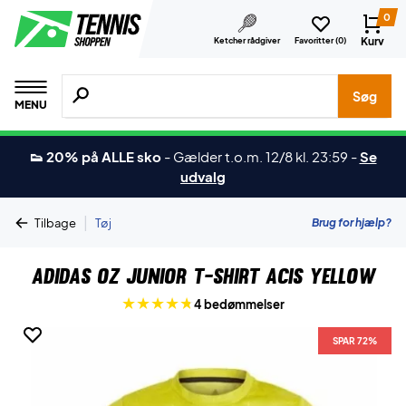
0
Kurv
Ketcher rådgiver
Favoritter (
0
)
Søg efter produkter, mærker etc.
Søg
MENU
👟 20% på ALLE sko
-
Gælder t.o.m. 12/8 kl. 23:59
-
Se
udvalg
|
Brug for hjælp?
Tilbage
Tøj
Adidas OZ Junior T-shirt Acis Yellow
4 bedømmelser
SPAR 72%