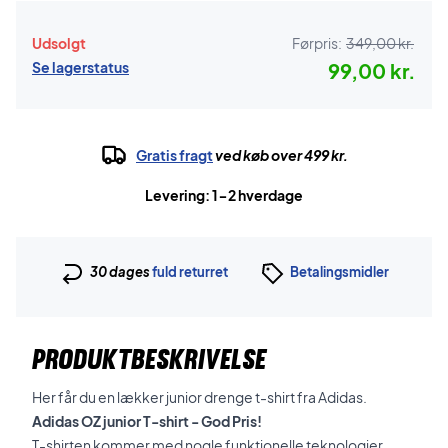
Udsolgt
Førpris:
349,00 kr.
Se lagerstatus
99,00 kr.
Gratis fragt
ved køb over 499 kr.
Levering: 1-2 hverdage
30 dages
fuld returret
Betalingsmidler
PRODUKTBESKRIVELSE
Her får du en lækker junior drenge t-shirt fra Adidas.
Adidas OZ junior T-shirt - God Pris!
T-shirten kommer med nogle funktionelle teknologier