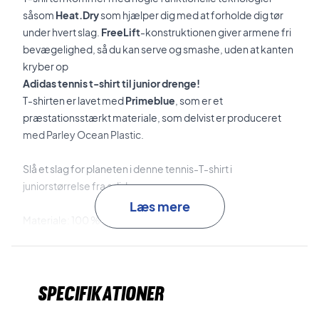
såsom
Heat.Dry
som hjælper dig med at forholde dig tør
under hvert slag.
FreeLift
-konstruktionen giver armene fri
bevægelighed, så du kan serve og smashe, uden at kanten
kryber op
Adidas tennis t-shirt til junior drenge!
T-shirten er lavet med
Primeblue
, som er et
præstationsstærkt materiale, som delvist er produceret
med Parley Ocean Plastic.
Slå et slag for planeten i denne tennis-T-shirt i
juniorstørrelse fra adidas
Læs mere
Materiale: 100 % genanvendt polyester
Adidas nr.: GQ2232
Specifikationer