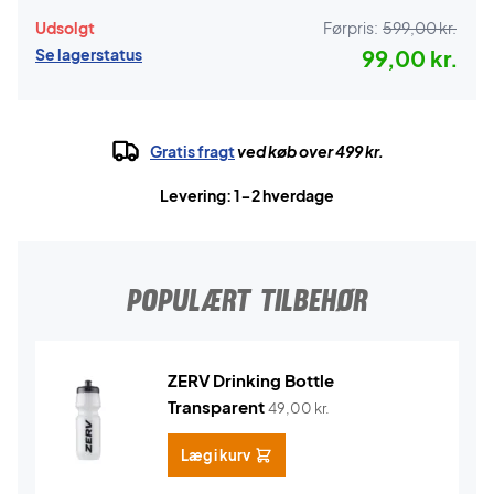
Udsolgt
Førpris:
599,00 kr.
Se lagerstatus
99,00 kr.
Gratis fragt
ved køb over 499 kr.
Levering: 1-2 hverdage
POPULÆRT TILBEHØR
ZERV Drinking Bottle
Transparent
49,00
kr.
Læg i kurv