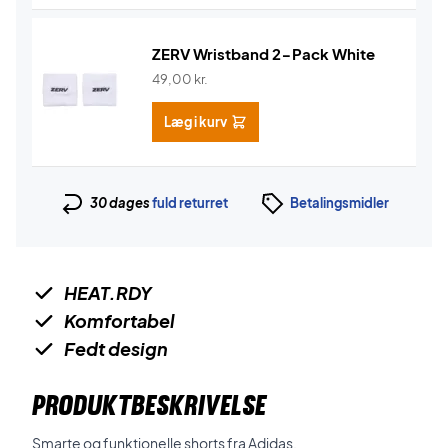
ZERV Wristband 2-Pack White
49,00
kr.
Læg i kurv
30 dages
fuld returret
Betalingsmidler
HEAT.RDY
Komfortabel
Fedt design
PRODUKTBESKRIVELSE
Smarte og funktionelle shorts fra Adidas.