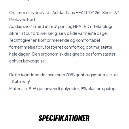
Optimer din ydeevne - Adidas Paris HEAT.RDY 2in1 Shorts 9"
Preloved Red
Adidas shorts med et fedt print og HEAT.RDY-teknologi
sikrer, at du forbliver kølig, selv på de varmeste dage.
Techfit giver en komprimerende og komfortabel
fornemmelse for uforstyrret komfort og optimal støtte
hele dagen. Den ergonomisk designede pasform støtter
enhver bevægelse
Dette tøj indeholder minimum 70% genbrugsmateriale i alt
- Køb i dag!
Materiale: 91% genanvendt polyester, 9% elastan ripstop.
Specifikationer