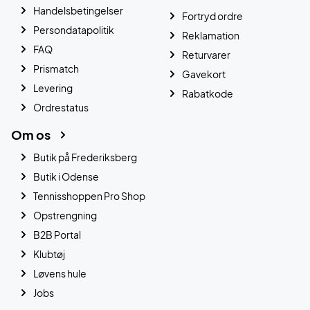
Handelsbetingelser
Fortryd ordre
Persondatapolitik
Reklamation
FAQ
Returvarer
Prismatch
Gavekort
Levering
Rabatkode
Ordrestatus
Om os
Butik på Frederiksberg
Butik i Odense
Tennisshoppen Pro Shop
Opstrengning
B2B Portal
Klubtøj
Løvens hule
Jobs