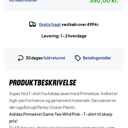
350,00 kr.
Gratis fragt
ved køb over 499 kr.
Levering: 1-2 hverdage
30 dages
fuld returret
Betalingsmidler
PRODUKTBESKRIVELSE
Super fed T-shirt fra Adidas lavet med Primeblue, hvilket er
high-performance og genanvent materiale. Derudover er
der også brugt Parley Ocean Plastic.
Adidas Primeknit Dame Tee Wild Pink - T-shirt til skarp
pris!
Du får her en t-shirt lavet af noget lækkert materiale, som