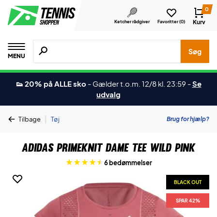
0
Kurv
Ketcher rådgiver
Favoritter (
0
)
Søg efter produkter, mærker etc.
Søg
MENU
👟 20% på ALLE sko
-
Gælder t.o.m. 12/8 kl. 23:59
-
Se
udvalg
|
Brug for hjælp?
Tilbage
Tøj
Adidas Primeknit Dame Tee Wild Pink
6 bedømmelser
BLACK OUT
SPAR 42%