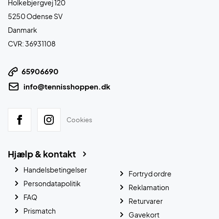
Holkebjergvej 120
5250 Odense SV
Danmark
CVR: 36931108
65906690
info@tennisshoppen.dk
Cookies
Hjælp & kontakt
Handelsbetingelser
Fortryd ordre
Persondatapolitik
Reklamation
FAQ
Returvarer
Prismatch
Gavekort