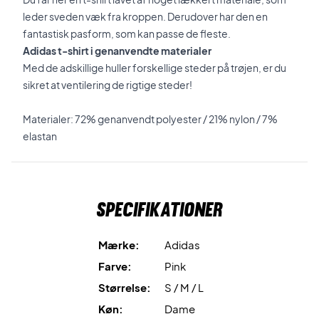
leder sveden væk fra kroppen. Derudover har den en
fantastisk pasform, som kan passe de fleste.
Adidas t-shirt i genanvendte materialer
Med de adskillige huller forskellige steder på trøjen, er du
sikret at ventilering de rigtige steder!
Materialer: 72% genanvendt polyester / 21% nylon / 7%
elastan
Specifikationer
Mærke:
Adidas
Farve:
Pink
Størrelse:
S / M / L
Køn:
Dame