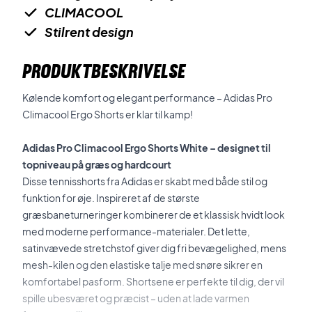
CLIMACOOL
Stilrent design
PRODUKTBESKRIVELSE
Kølende komfort og elegant performance – Adidas Pro
Climacool Ergo Shorts er klar til kamp!
Adidas Pro Climacool Ergo Shorts White – designet til
topniveau på græs og hardcourt
Disse tennisshorts fra Adidas er skabt med både stil og
funktion for øje. Inspireret af de største
græsbaneturneringer kombinerer de et klassisk hvidt look
med moderne performance-materialer. Det lette,
satinvævede stretchstof giver dig fri bevægelighed, mens
mesh-kilen og den elastiske talje med snøre sikrer en
komfortabel pasform. Shortsene er perfekte til dig, der vil
spille ubesværet og præcist – uden at lade varmen