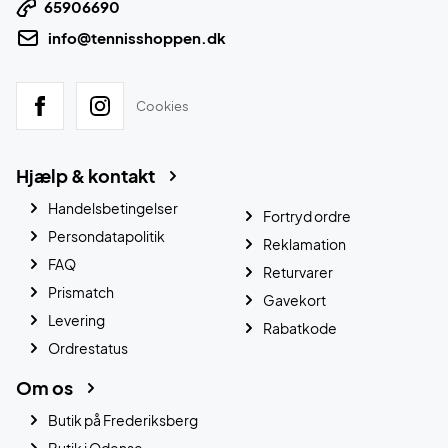
65906690
info@tennisshoppen.dk
Cookies
Hjælp & kontakt
Handelsbetingelser
Fortryd ordre
Persondatapolitik
Reklamation
FAQ
Returvarer
Prismatch
Gavekort
Levering
Rabatkode
Ordrestatus
Om os
Butik på Frederiksberg