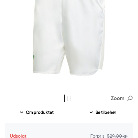
Zoom
Om produktet
Se tilbehør
Udsolgt
Førpris:
529,00 kr.