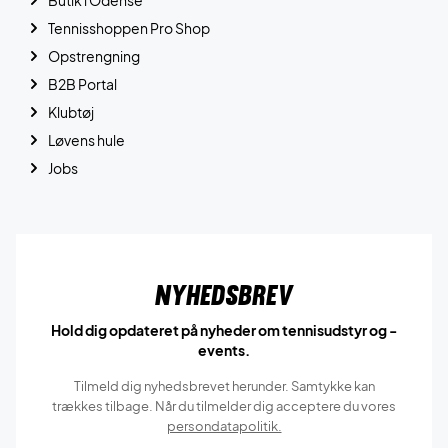
Butik i Odense
Tennisshoppen Pro Shop
Opstrengning
B2B Portal
Klubtøj
Løvens hule
Jobs
Nyhedsbrev
Hold dig opdateret på nyheder om tennisudstyr og -
events.
Tilmeld dig nyhedsbrevet herunder. Samtykke kan
trækkes tilbage. Når du tilmelder dig acceptere du vores
persondatapolitik.