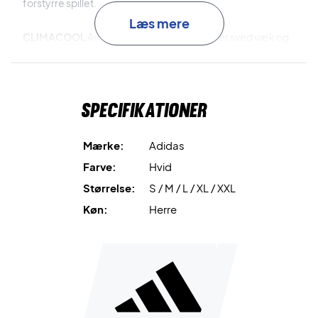
forstyrre spillet.
Læs mere
CLIMACOOL
Avanceret teknologi, der leder sved væk og
holder dig tør og afkølet under intense kampe – med
hurtigttørrende fibre for en frisk fornemmelse.
Specifikationer
Bæredygtigt valg
Lavet af 87 % genanvendt polyester for
at mindske ressourceforbrug og reducere
miljøpåvirkningen.
Mærke:
Adidas
Farve:
Hvid
Spil med selvtillid og komfort – bestil Adidas Pro
Størrelse:
S / M / L / XL / XXL
Climacool Shorts i dag!
Farve: White
Køn:
Herre
Materiale: 87% genanvendt polyester / 13% elastan