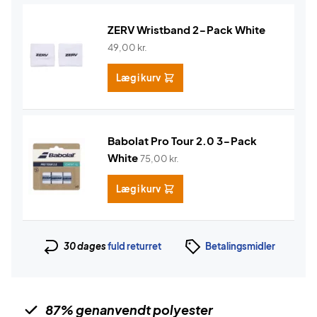
ZERV Wristband 2-Pack White
49,00
kr.
Læg i kurv
Babolat Pro Tour 2.0 3-Pack
White
75,00
kr.
Læg i kurv
30 dages
fuld returret
Betalingsmidler
87% genanvendt polyester