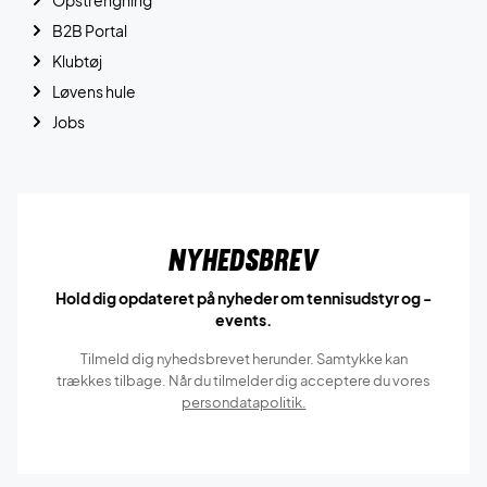
B2B Portal
Klubtøj
Løvens hule
Jobs
Nyhedsbrev
Hold dig opdateret på nyheder om tennisudstyr og -
events.
Tilmeld dig nyhedsbrevet herunder. Samtykke kan
trækkes tilbage. Når du tilmelder dig acceptere du vores
persondatapolitik.