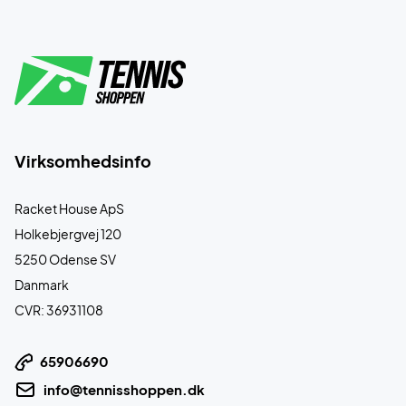
Virksomhedsinfo
Racket House ApS
Holkebjergvej 120
5250 Odense SV
Danmark
CVR: 36931108
65906690
info@tennisshoppen.dk