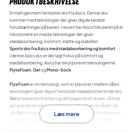
PRODUKTBESKRIVELSE
En helt igennem fantastisk sko fra Asics. Denne sko
kommer med teknologier der giver dig de bedste
forudsætninger på banen. I skoen har Asics fokuseret på at
inkorporere en masse teknologier der giver
stødabsorbering, komfort, støtte og stabilitet.
Sports sko fra Asics med stødabsorbering og komfort
I denne Asics sko er der lagt fokus på komfort og
stødabsorbering. Asics har inkorporeret teknologierne
FlyteFoam
,
Gel
og
Mono-Sock
.
FlyeFoam
er en teknologi, som er placeret i mellem sålen,
teknologien giver dig en fantastisk stødabsorberende sko.
Gel
er placeret i fronten og det bagerste af skoen, så hver
gang du lander på enten forfoden eller i hæl området, så
går
Gel
ind og mindre belastningen af stød. Asics skoen er i
Læs mere
forvejen virkelig komfortabel, men for at putte prikken
over i'et, så har Asics konstrueret et
Mono-Sock
fit til