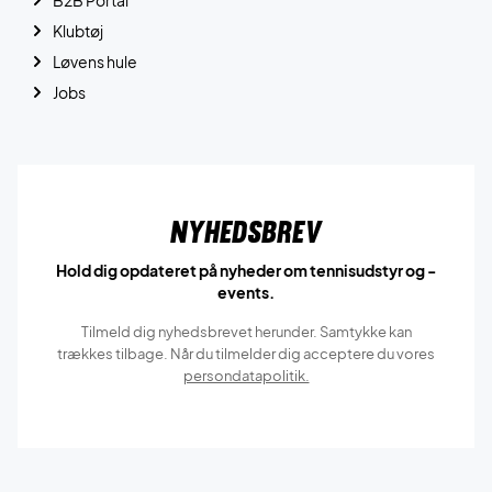
Klubtøj
Løvens hule
Jobs
Nyhedsbrev
Hold dig opdateret på nyheder om tennisudstyr og -
events.
Tilmeld dig nyhedsbrevet herunder. Samtykke kan
trækkes tilbage. Når du tilmelder dig acceptere du vores
persondatapolitik.