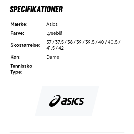
Specifikationer
suveræn stødabsorbering og derved opnår du komfort på
tennis eller padelbanen.
Mærke:
Asics
Opnår komfort, stabilitet og fleksibilitet i én sko - Køb dem i
Farve:
Lyseblå
dag!
37 / 37,5 / 38 / 39 / 39,5 / 40 / 40,5 /
Farve: Lyseblå med mørkeblå og hvid detaljer.
Skostørrelse:
41,5 / 42
Køn:
Dame
Tennissko
Type: