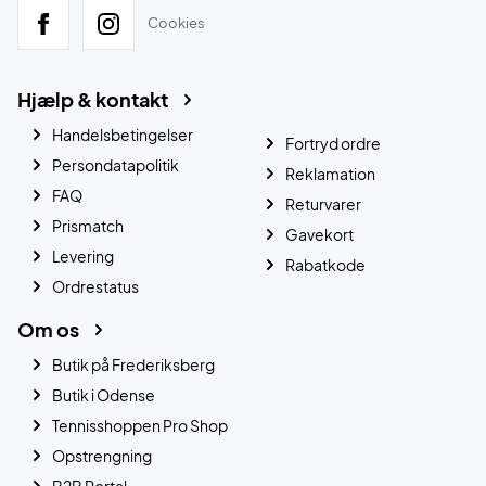
Cookies
Hjælp & kontakt
Handelsbetingelser
Fortryd ordre
Persondatapolitik
Reklamation
FAQ
Returvarer
Prismatch
Gavekort
Levering
Rabatkode
Ordrestatus
Om os
Butik på Frederiksberg
Butik i Odense
Tennisshoppen Pro Shop
Opstrengning
B2B Portal