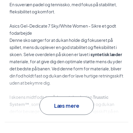
En suveræn padel og tennissko, med fokus på stabilitet,
fleksibilitet og komfort.
Asics Gel-Dedicate 7 Sky/White Women - Sikre et godt
fodarbejde
Denne sko sørger for at du kan holde dig fokuseret på
spillet, mens du oplever en god stabilitet og fleksibilitet i
skoen. Selve overdelen på skoen er lavet i
syntetisk læder
materiale, for at give dig den optimale støtte mens du yder
det bedste på banen. Ved denne form for materiale, bliver
din fod holdt fast og du kan derfor lave hurtige retningsskift
uden at bekymre dig.
I skoens midtfods område ses teknologien
Trusstic
System
™
, som sikre stabilitet til dine fødder og du kan
Læs mere
derfor bevæge dig frit og lave hurtige retningsskift på en
sikker måde - især ved side til side bevægelser.
Støddæmpningen i skoen er en
GEL™
, som giver en