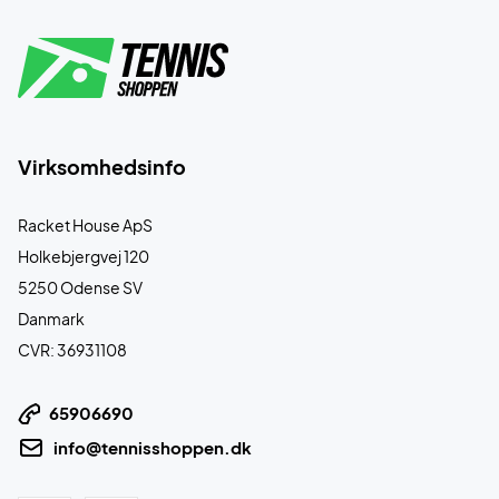
Virksomhedsinfo
Racket House ApS
Holkebjergvej 120
5250 Odense SV
Danmark
CVR: 36931108
65906690
info@tennisshoppen.dk