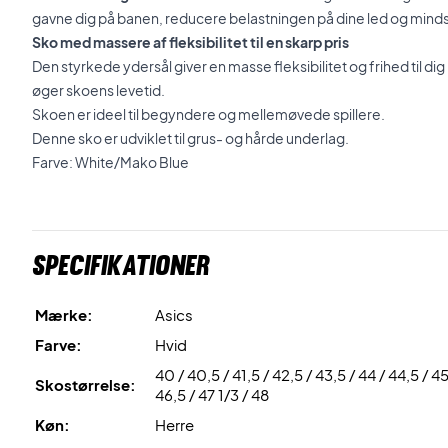
gavne dig på banen, reducere belastningen på dine led og mind
Sko med massere af fleksibilitet til en skarp pris
Den styrkede ydersål giver en masse fleksibilitet og frihed til d
øger skoens levetid.
Skoen er ideel til begyndere og mellemøvede spillere.
Denne sko er udviklet til grus- og hårde underlag.
Farve: White/Mako Blue
Specifikationer
Mærke:
Asics
Farve:
Hvid
40 / 40,5 / 41,5 / 42,5 / 43,5 / 44 / 44,5 / 45
Skostørrelse:
46,5 / 47 1/3 / 48
Køn:
Herre