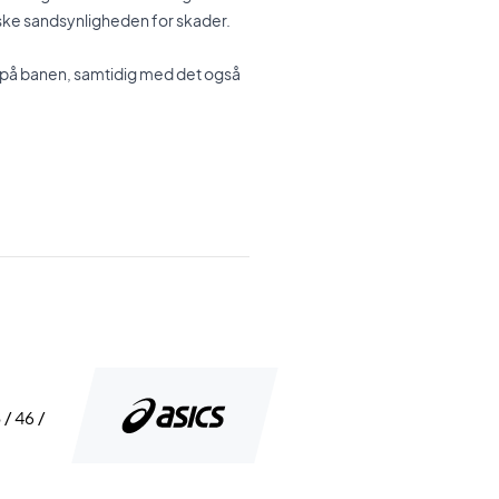
ske sandsynligheden for skader.
ig på banen, samtidig med det også
 / 46 /