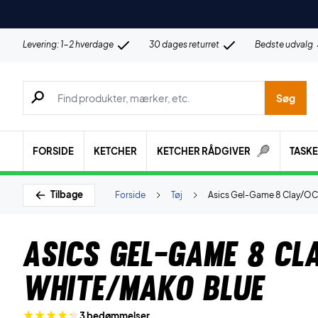
Levering: 1-2 hverdage
30 dages returret
Bedste udvalg
Søg efter produkter, mærker etc.
Søg
FORSIDE
KETCHER
KETCHER RÅDGIVER
TASK
Tilbage
Forside
Tøj
Asics Gel-Game 8 Clay/OC
Asics Gel-Game 8 Cl
White/Mako Blue
3 bedømmelser