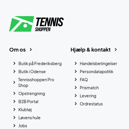
Om os
Hjælp & kontakt
Butik på Frederiksberg
Handelsbetingelser
Butik i Odense
Persondatapolitik
Tennisshoppen Pro
FAQ
Shop
Prismatch
Opstrengning
Levering
B2B Portal
Ordrestatus
Klubtøj
Løvens hule
Jobs