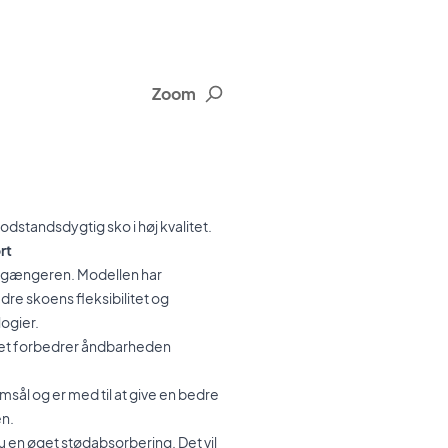
Zoom
standsdygtig sko i høj kvalitet.
rt
forgængeren. Modellen har
dre skoens fleksibilitet og
ogier.
lket forbedrer åndbarheden
msål og er med til at give en bedre
en.
 en øget stødabsorbering. Det vil