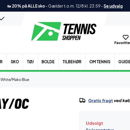
👟 20% på ALLE sko
-
Gælder t.o.m. 12/8 kl. 23:59
-
Se udvalg
Favoritter
ER
SKO
TØJ
BOLDE
TILBEHØR
OM TENNIS
GUID
 White/Mako Blue
ay/OC
Gratis fragt
ved køb
Udsolgt