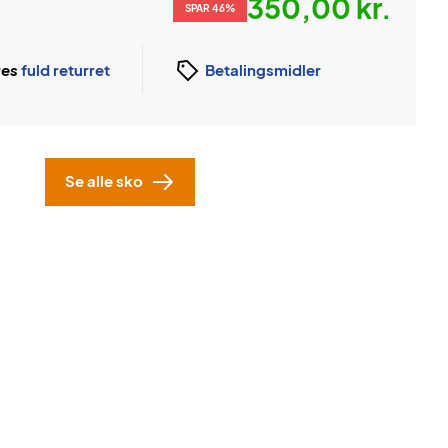
350,00 kr.
SPAR 46%
ges
fuld returret
Betalingsmidler
Se alle sko