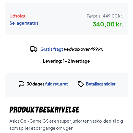
Udsolgt
Førpris:
449,00 kr.
Se lagerstatus
340,00 kr.
Gratis fragt
ved køb over 499 kr.
Levering: 1-2 hverdage
30 dages
fuld returret
Betalingsmidler
PRODUKTBESKRIVELSE
Asics Gel-Game GS er en super junior tennissko ideel til dig
som spiller et par gange om ugen.