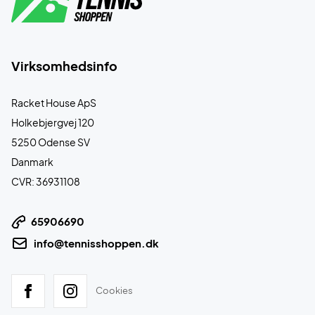
Virksomhedsinfo
Racket House ApS
Holkebjergvej 120
5250 Odense SV
Danmark
CVR: 36931108
65906690
info@tennisshoppen.dk
Cookies