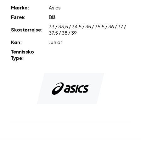
masse gode kvaliteter til en lav pris.
Mærke:
Asics
Farve:
Blå
Farve: Mørkeblå med sølv og gul.
33 / 33,5 / 34,5 / 35 / 35,5 / 36 / 37 /
Skostørrelse:
37,5 / 38 / 39
Køn:
Junior
Tennissko
Type: