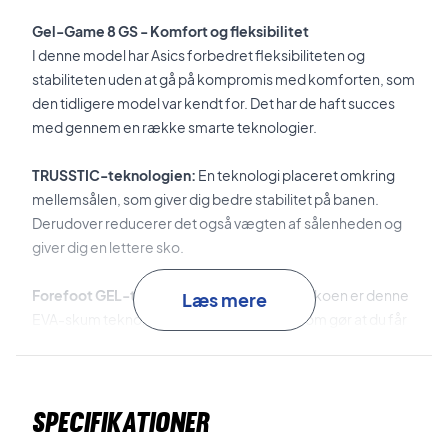
Gel-Game 8 GS - Komfort og fleksibilitet
I denne model har Asics forbedret fleksibiliteten og
stabiliteten uden at gå på kompromis med komforten, som
den tidligere model var kendt for. Det har de haft succes
med gennem en række smarte teknologier.
TRUSSTIC-teknologien:
En teknologi placeret omkring
mellemsålen, som giver dig bedre stabilitet på banen.
Derudover reducerer det også vægten af sålenheden og
giver dig en lettere sko.
Forefoot GEL-teknologi:
På Gel-Game 8 skoen er denne
Læs mere
EVA-skum teknologi placeret i forfoden, som gør at du får
en høj grad af stødabsorptionen.
Perfekt juniorsko
Specifikationer
Skoen er perfekt til dig som for nyligt er startet på din
tennisrejse og de lidt mere øvede, da du får en sko med en