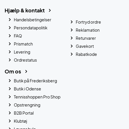
Hjælp & kontakt
Handelsbetingelser
Fortryd ordre
Persondatapolitik
Reklamation
FAQ
Returvarer
Prismatch
Gavekort
Levering
Rabatkode
Ordrestatus
Om os
Butik på Frederiksberg
Butik i Odense
Tennisshoppen Pro Shop
Opstrengning
B2B Portal
Klubtøj
Løvens hule