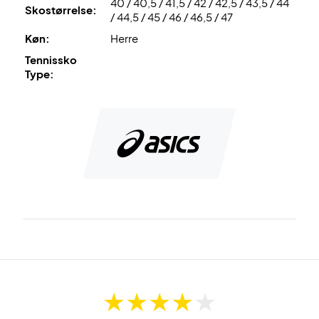
40 / 40,5 / 41,5 / 42 / 42,5 / 43,5 / 44
Alt i alt får du en fantastisk komfortabel og smart herre sko.
Skostørrelse:
/ 44,5 / 45 / 46 / 46,5 / 47
Køn:
Herre
Tennissko
Type: