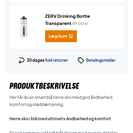
ZERV Drinking Bottle
Transparent
49,00
kr.
Læg i kurv
30 dages
fuld returret
Betalingsmidler
PRODUKTBESKRIVELSE
Her får du en smart blå herre sko med god åndbarhed,
komfort og støddæmpning.
Herre sko i blå med ultimativ åndbarhed og komfort
Skoen kommer i et fedt blåt design med orange detaljer.