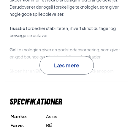
Derudover er der også forskellige teknologier, som giver
nogle gode spilleoplevelser.
Trusstic
forbedrer stabiliteten, i hvert skridt du tager og
bevægelse du laver.
Gel
teknologien giver en god stødabsorbering, som giver
en god bounce og mindsker risikoen for skader.
Læs mere
Skoen har en
EVA mellemsålskum
, som bakker op om
stødabsorberingen.
Overdelen er lavet med mesh materiale, som er et tyndt
Specifikationer
materiale som giver en god åndbarhed, så dine fødder kan
holdes tørre og komfortable.
Mærke:
Asics
Trænings sko giver god stødabsorbering
Farve:
Blå