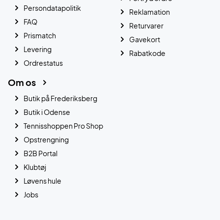
Persondatapolitik
Reklamation
FAQ
Returvarer
Prismatch
Gavekort
Levering
Rabatkode
Ordrestatus
Om os
Butik på Frederiksberg
Butik i Odense
Tennisshoppen Pro Shop
Opstrengning
B2B Portal
Klubtøj
Løvens hule
Jobs