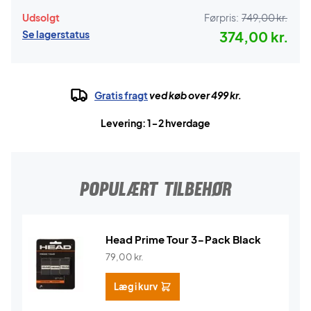
Udsolgt
Førpris:
749,00 kr.
Se lagerstatus
374,00 kr.
Gratis fragt
ved køb over 499 kr.
Levering: 1-2 hverdage
POPULÆRT TILBEHØR
Head Prime Tour 3-Pack Black
79,00
kr.
Læg i kurv