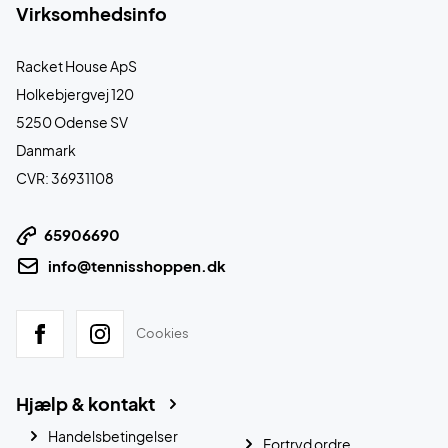
Virksomhedsinfo
Racket House ApS
Holkebjergvej 120
5250 Odense SV
Danmark
CVR: 36931108
65906690
info@tennisshoppen.dk
Cookies
Hjælp & kontakt
Handelsbetingelser
Fortryd ordre