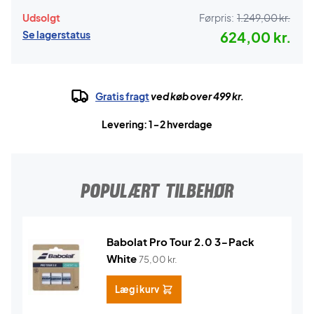
Udsolgt
Førpris:
1.249,00 kr.
Se lagerstatus
624,00 kr.
Gratis fragt
ved køb over 499 kr.
Levering: 1-2 hverdage
POPULÆRT TILBEHØR
Babolat Pro Tour 2.0 3-Pack
White
75,00
kr.
Læg i kurv