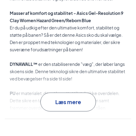
Masser af komfort og stabilitet - Asics Gel-Resolution 9
Clay Women Hazard Green/Reborn Blue
Er du på udkig efter den ultimative komfort, stabilitet og
støtte på banen? Så er det denne Asics sko du skal vælge.
Den er proppet med teknologier og materialer, der sikre
suveræne forudsætninger på banen!
DYNAWALL™
er den stabiliserende "væg", der løber langs
skoens side. Denne teknologi sikre den ultimative stabilitet
ved bevægelser fra side til side!
PU
er materialet, der et benyttet til at dække overdelen.
Dette sikre en tæt og stabiliserende pasform samt
Læs mere
fremmer overdelens slidstærkhed. Hertil er tåen
forstærket med
PGUARD™
!
DYNAWRAP™
er den innovative teknologi, der forbedre