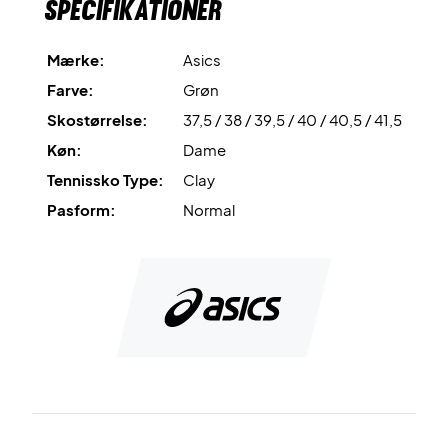
Specifikationer
skoens stabilitet markant.
FLYTEFOAM™
er det materiale, der er benyttet til skoens
Mærke:
Asics
mellemsål. Dette materiale er let og ekstremt
Farve:
Grøn
stødabsorberende. Hertil er den anerkendte GEL™-
Skostørrelse:
37,5 / 38 / 39,5 / 40 / 40,5 / 41,5
teknologi placeret i både forfoden og i hælen, hvilket
fremmer stødabsorberingen yderigere.
Køn:
Dame
Tennissko Type:
Clay
Stå stabilt på banen - køb denne Asics sko i dag!
Pasform:
Normal
Farve: Neon grøn og blå.