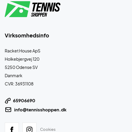
Virksomhedsinfo
Racket House ApS
Holkebjergvej 120
5250 Odense SV
Danmark
CVR: 36931108
65906690
info@tennisshoppen.dk
Cookies