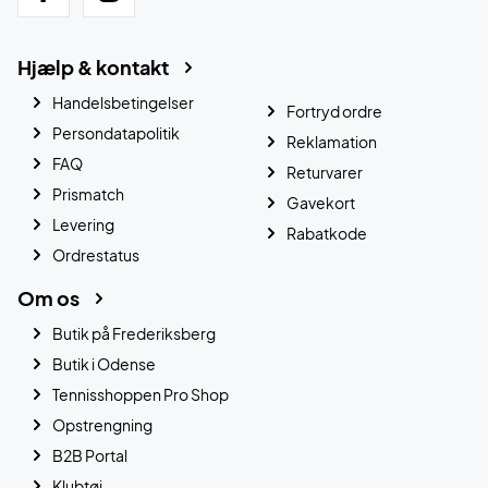
Hjælp & kontakt
Handelsbetingelser
Fortryd ordre
Persondatapolitik
Reklamation
FAQ
Returvarer
Prismatch
Gavekort
Levering
Rabatkode
Ordrestatus
Om os
Butik på Frederiksberg
Butik i Odense
Tennisshoppen Pro Shop
Opstrengning
B2B Portal
Klubtøj