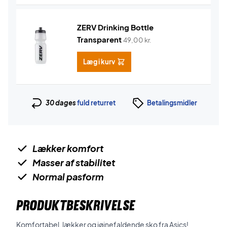
ZERV Drinking Bottle
Transparent
49,00
kr.
Læg i kurv
30 dages
fuld returret
Betalingsmidler
Lækker komfort
Masser af stabilitet
Normal pasform
PRODUKTBESKRIVELSE
Komfortabel, lækker og iøjnefaldende sko fra Asics!