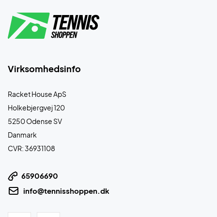
Virksomhedsinfo
Racket House ApS
Holkebjergvej 120
5250 Odense SV
Danmark
CVR: 36931108
65906690
info@tennisshoppen.dk