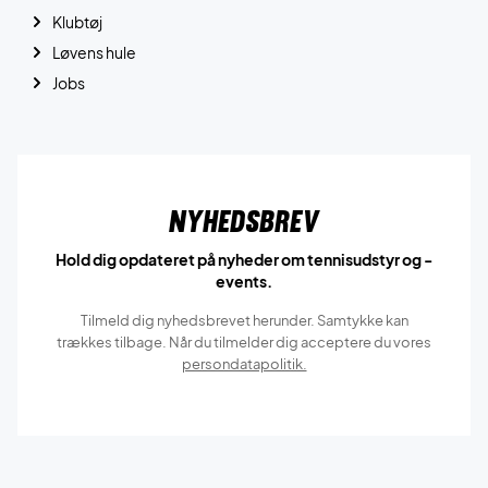
Klubtøj
Løvens hule
Jobs
Nyhedsbrev
Hold dig opdateret på nyheder om tennisudstyr og -
events.
Tilmeld dig nyhedsbrevet herunder. Samtykke kan
trækkes tilbage. Når du tilmelder dig acceptere du vores
persondatapolitik.