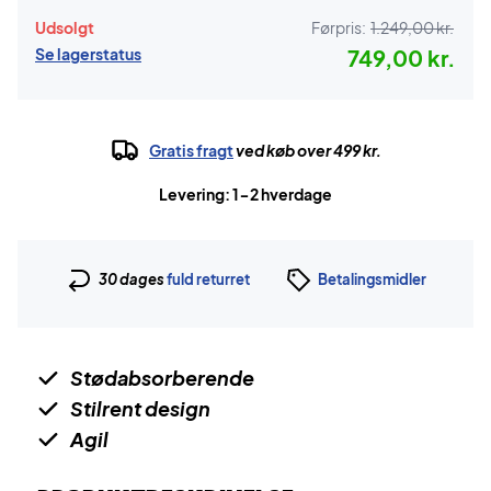
Udsolgt
Førpris:
1.249,00 kr.
Se lagerstatus
749,00 kr.
Gratis fragt
ved køb over 499 kr.
Levering: 1-2 hverdage
30 dages
fuld returret
Betalingsmidler
Stødabsorberende
Stilrent design
Agil