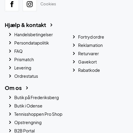
Cookies
Hjælp & kontakt
Handelsbetingelser
Fortryd ordre
Persondatapolitik
Reklamation
FAQ
Returvarer
Prismatch
Gavekort
Levering
Rabatkode
Ordrestatus
Om os
Butik på Frederiksberg
Butik i Odense
Tennisshoppen Pro Shop
Opstrengning
B2B Portal