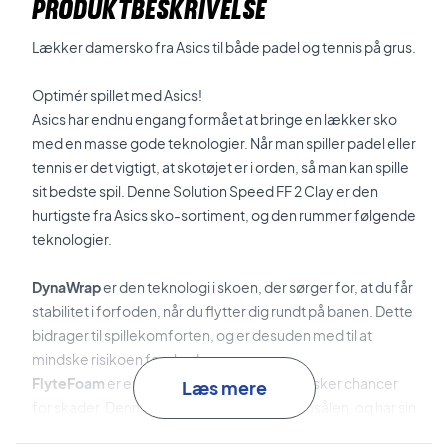
PRODUKTBESKRIVELSE
Lækker damersko fra Asics til både padel og tennis på grus.
Optimér spillet med Asics!
Asics har endnu engang formået at bringe en lækker sko
med en masse gode teknologier. Når man spiller padel eller
tennis er det vigtigt, at skotøjet er i orden, så man kan spille
sit bedste spil. Denne Solution Speed FF 2 Clay er den
hurtigste fra Asics sko-sortiment, og den rummer følgende
teknologier.
DynaWrap
er den teknologi i skoen, der sørger for, at du får
stabilitet i forfoden, når du flytter dig rundt på banen. Dette
bidrager til spillekomforten, og er desuden med til at
mindske risikoen for skader.
FlyteFoam
er en anden teknologi, der mindsker chancer
Læs mere
for skader. Denne teknologi findes i mellemsålen, og har sin
'shine' i stødabsorberingen. Det betyder, at eventuelle stød