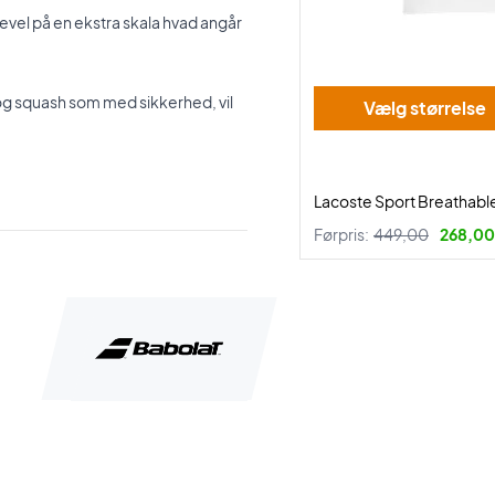
evel på en ekstra skala hvad angår
og squash som med sikkerhed, vil
Vælg størrelse
Lacoste Sport Breathable
Førpris:
449,00
268,00 