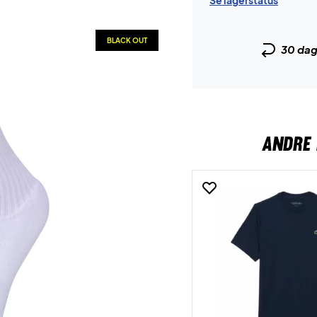
Se lagerstatus
BLACK OUT
30 da
ANDRE 