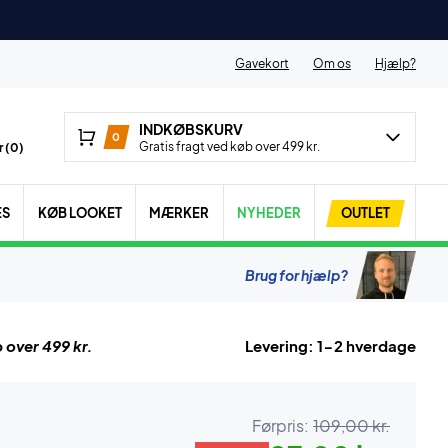
Gavekort
Om os
Hjælp?
INDKØBSKURV
0
Gratis fragt ved køb over 499 kr.
 (
0
)
ES
KØB LOOKET
MÆRKER
NYHEDER
OUTLET
Brug for hjælp?
 over 499 kr.
Levering: 1-2 hverdage
Førpris:
109,00 kr.