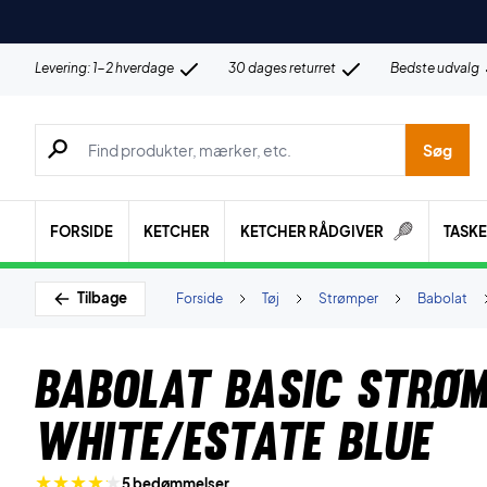
Levering: 1-2 hverdage
30 dages returret
Bedste udvalg
Søg efter produkter, mærker etc.
Søg
FORSIDE
KETCHER
KETCHER RÅDGIVER
TASK
Tilbage
Forside
Tøj
Strømper
Babolat
Babolat Basic Strøm
White/Estate Blue
5 bedømmelser