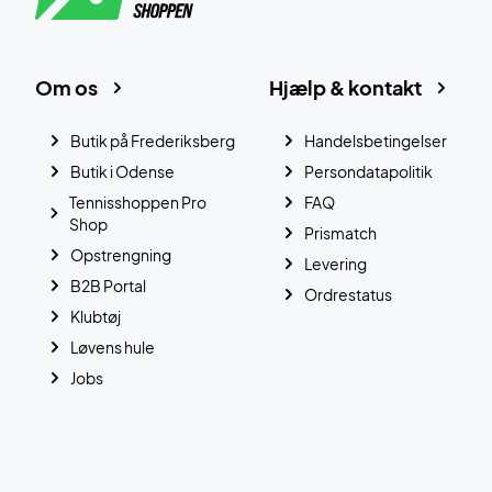
Om os
Hjælp & kontakt
Butik på Frederiksberg
Handelsbetingelser
Butik i Odense
Persondatapolitik
Tennisshoppen Pro
FAQ
Shop
Prismatch
Opstrengning
Levering
B2B Portal
Ordrestatus
Klubtøj
Løvens hule
Jobs