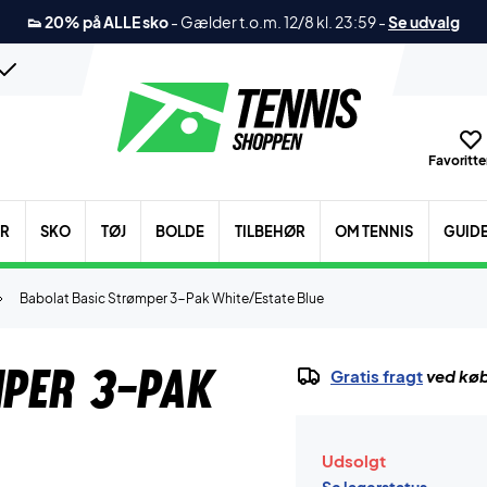
👟 20% på ALLE sko
-
Gælder t.o.m. 12/8 kl. 23:59
-
Se udvalg
Favoritter
ER
SKO
TØJ
BOLDE
TILBEHØR
OM TENNIS
GUID
Babolat Basic Strømper 3-Pak White/Estate Blue
per 3-Pak
Gratis fragt
ved køb
Udsolgt