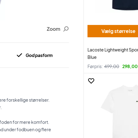
Zoom
Vælg størrelse
Lacoste Lightweight Spor
God pasform
Blue
Førpris:
499,00
298,00 
re forskellige størrelser.
.
foden for mere komfort.
nd under fodbuen og flere