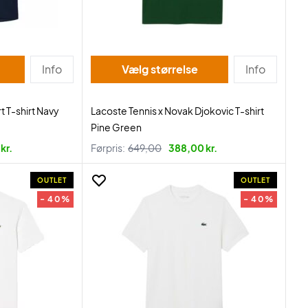
Info
Vælg størrelse
Info
t T-shirt Navy
Lacoste Tennis x Novak Djokovic T-shirt
Pine Green
kr.
Førpris:
649,00
388,00 kr.
OUTLET
OUTLET
- 40%
- 40%