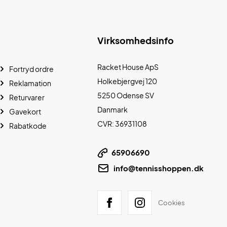
Virksomhedsinfo
Racket House ApS
Fortryd ordre
Holkebjergvej 120
Reklamation
5250 Odense SV
Returvarer
Danmark
Gavekort
CVR: 36931108
Rabatkode
65906690
info@tennisshoppen.dk
Cookies