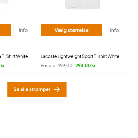
Info
Vælg størrelse
Info
 T-Shirt White
Lacoste Lightweight Sport T-shirt White
kr.
Førpris:
499,00
298,00 kr.
Se alle strømper