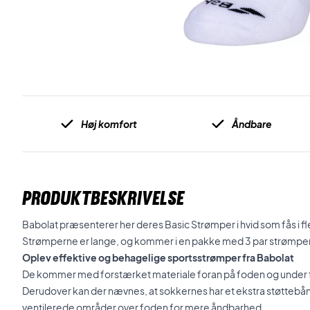
Høj komfort
Åndbare
PRODUKTBESKRIVELSE
Babolat præsenterer her deres Basic Strømper i hvid som fås i fle
Strømperne er lange, og kommer i en pakke med 3 par strømper
Oplev effektive og behagelige sportsstrømper fra Babolat
De kommer med forstærket materiale foran på foden og under 
Derudover kan der nævnes, at sokkernes har et ekstra støttebå
ventilerede områder over foden for mere åndbarhed.