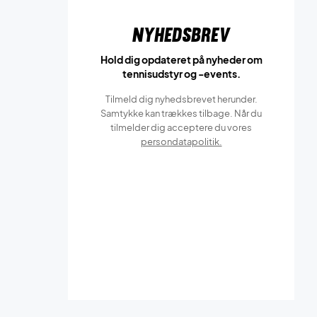
Nyhedsbrev
Hold dig opdateret på nyheder om
tennisudstyr og -events.
Tilmeld dig nyhedsbrevet herunder.
Samtykke kan trækkes tilbage. Når du
tilmelder dig acceptere du vores
persondatapolitik.