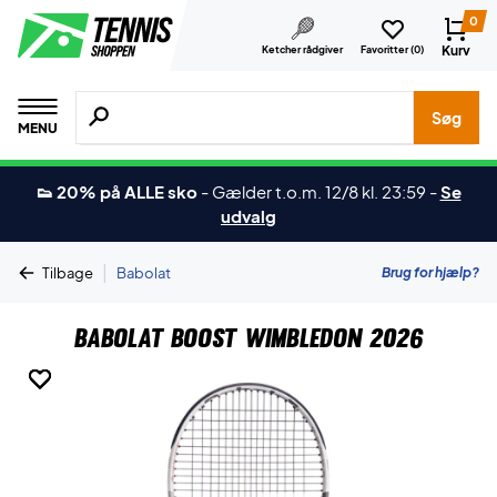
0
Kurv
Ketcher rådgiver
Favoritter (
0
)
Søg efter produkter, mærker etc.
Søg
MENU
👟 20% på ALLE sko
-
Gælder t.o.m. 12/8 kl. 23:59
-
Se
udvalg
|
Brug for hjælp?
Tilbage
Babolat
Babolat Boost Wimbledon 2026