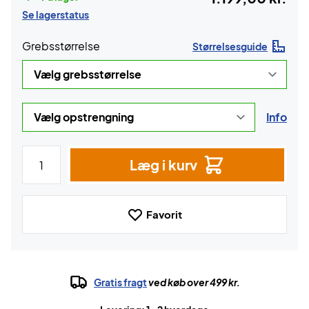
Se lagerstatus
Grebsstørrelse
Størrelsesguide
Info
Læg i kurv
Favorit
Gratis fragt
ved køb over 499 kr.