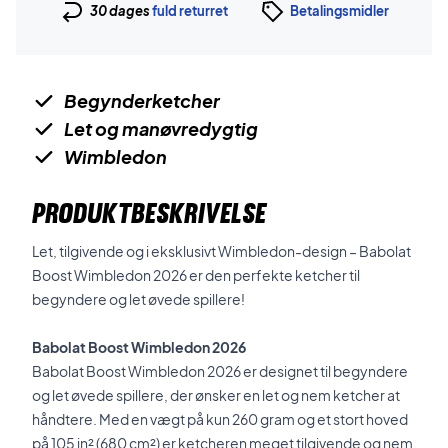
30 dages
fuld returret
Betalingsmidler
Begynderketcher
Let og manøvredygtig
Wimbledon
PRODUKTBESKRIVELSE
Let, tilgivende og i eksklusivt Wimbledon-design – Babolat
Boost Wimbledon 2026 er den perfekte ketcher til
begyndere og let øvede spillere!
Babolat Boost Wimbledon 2026
Babolat Boost Wimbledon 2026 er designet til begyndere
og let øvede spillere, der ønsker en let og nem ketcher at
håndtere. Med en vægt på kun 260 gram og et stort hoved
på 105 in² (680 cm²) er ketcheren meget tilgivende og nem