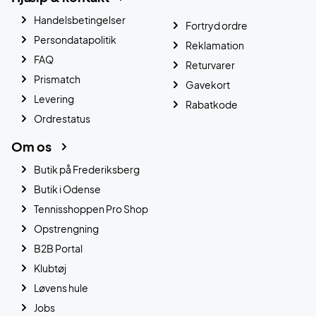
Handelsbetingelser
Fortryd ordre
Persondatapolitik
Reklamation
FAQ
Returvarer
Prismatch
Gavekort
Levering
Rabatkode
Ordrestatus
Om os
Butik på Frederiksberg
Butik i Odense
Tennisshoppen Pro Shop
Opstrengning
B2B Portal
Klubtøj
Løvens hule
Jobs