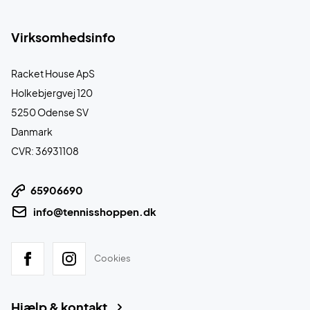
Virksomhedsinfo
Racket House ApS
Holkebjergvej 120
5250 Odense SV
Danmark
CVR: 36931108
65906690
info@tennisshoppen.dk
Cookies
Hjælp & kontakt