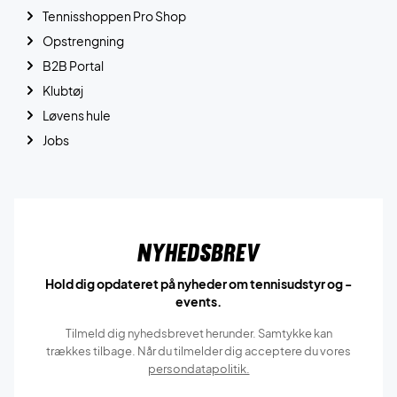
Tennisshoppen Pro Shop
Opstrengning
B2B Portal
Klubtøj
Løvens hule
Jobs
Nyhedsbrev
Hold dig opdateret på nyheder om tennisudstyr og -
events.
Tilmeld dig nyhedsbrevet herunder. Samtykke kan
trækkes tilbage. Når du tilmelder dig acceptere du vores
persondatapolitik.