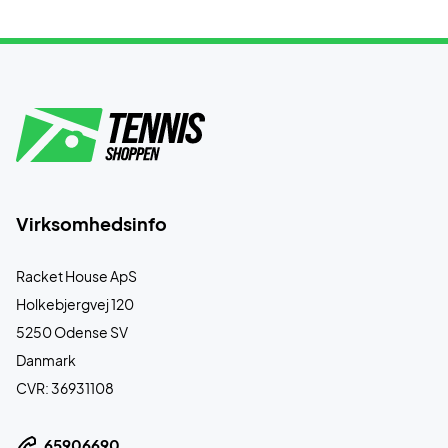
Virksomhedsinfo
Racket House ApS
Holkebjergvej 120
5250 Odense SV
Danmark
CVR: 36931108
65906690