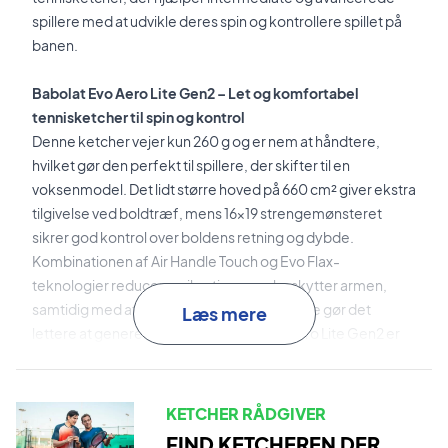
spillere med at udvikle deres spin og kontrollere spillet på
banen.
Babolat Evo Aero Lite Gen2 – Let og komfortabel
tennisketcher til spin og kontrol
Denne ketcher vejer kun 260 g og er nem at håndtere,
hvilket gør den perfekt til spillere, der skifter til en
voksenmodel. Det lidt større hoved på 660 cm² giver ekstra
tilgivelse ved boldtræf, mens 16x19 strengemønsteret
sikrer god kontrol over boldens retning og dybde.
Kombinationen af Air Handle Touch og Evo Flax-
teknologier reducerer vibrationer og beskytter armen,
samtidig med at den aerodynamiske ramme gør det
Læs mere
lettere at generere spin på bolden. Evo Aero Lite Gen2 er
ideel til spillere, som ønsker en let, komfortabel og
responsiv ketcher, der maksimerer både præcision og
slagkraft.
KETCHER RÅDGIVER
FIND KETCHEREN DER