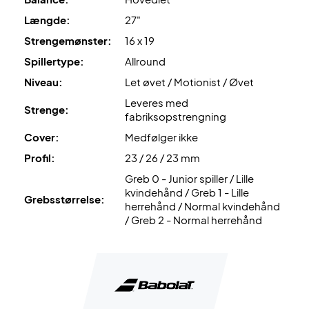
Leveres uden cover!
Længde:
27"
Strengemønster:
16 x 19
Spillertype:
Allround
Niveau:
Let øvet / Motionist / Øvet
Leveres med
Strenge:
fabriksopstrengning
Cover:
Medfølger ikke
Profil:
23 / 26 / 23 mm
Greb 0 - Junior spiller / Lille
kvindehånd / Greb 1 - Lille
Grebsstørrelse:
herrehånd / Normal kvindehånd
/ Greb 2 - Normal herrehånd