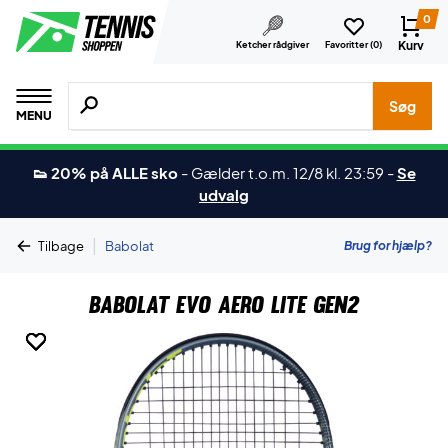
0
Kurv
Ketcher rådgiver
Favoritter (
0
)
Søg efter produkter, mærker etc.
Søg
MENU
👟 20% på ALLE sko
-
Gælder t.o.m. 12/8 kl. 23:59
-
Se
udvalg
|
Brug for hjælp?
Tilbage
Babolat
Babolat Evo Aero Lite Gen2