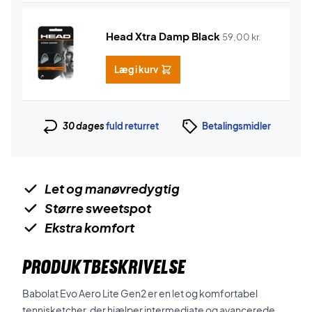
Head Xtra Damp Black
59,00
kr.
Læg i kurv
30 dages
fuld returret
Betalingsmidler
Let og manøvredygtig
Større sweetspot
Ekstra komfort
PRODUKTBESKRIVELSE
Babolat Evo Aero Lite Gen2 er en let og komfortabel
tennisketcher, der hjælper intermediate og avancerede