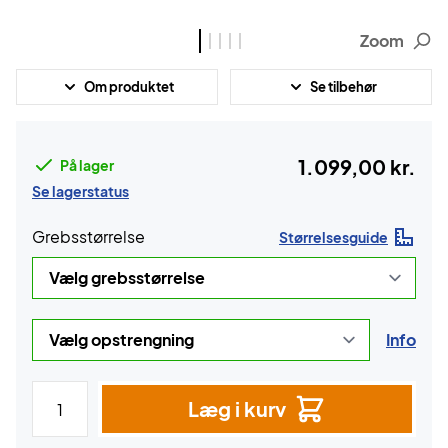
Zoom
Om produktet
Se tilbehør
1.099,00 kr.
På lager
Se lagerstatus
Grebsstørrelse
Størrelsesguide
Info
Læg i kurv