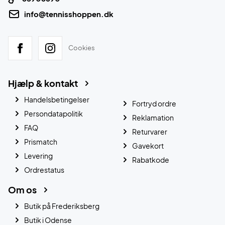
info@tennisshoppen.dk
Cookies
Hjælp & kontakt
Handelsbetingelser
Fortryd ordre
Persondatapolitik
Reklamation
FAQ
Returvarer
Prismatch
Gavekort
Levering
Rabatkode
Ordrestatus
Om os
Butik på Frederiksberg
Butik i Odense