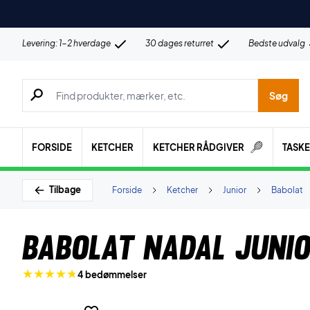
Levering: 1-2 hverdage
30 dages returret
Bedste udvalg
Søg efter produkter, mærker etc.
Søg
FORSIDE
KETCHER
KETCHER RÅDGIVER
TASK
Tilbage
Forside
Ketcher
Junior
Babolat
Babolat Nadal Junio
4 bedømmelser