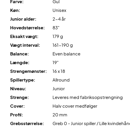
Farve:
Gul
Køn:
Unisex
Junior alder:
2-4 år
Hovedstørrelse:
83"
Eksakt vægt:
179 g
Vægt interval:
161-190 g
Balance:
Even balance
Længde:
19"
Strengemønster:
16 x 18
Spillertype:
Allround
Niveau:
Junior
Strenge:
Leveres med fabriksopstrengning
Cover:
Halv cover medfølger
Profil:
20 mm
Grebsstørrelse:
Greb 0 - Junior spiller / Lille kvindehå