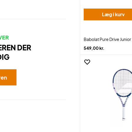
Læg i kurv
VER
Babolat Pure Drive Junior
EREN DER
549,00 kr.
DIG
ren