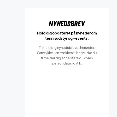
Nyhedsbrev
Hold dig opdateret på nyheder om
tennisudstyr og -events.
Tilmeld dig nyhedsbrevet herunder.
Samtykke kan trækkes tilbage. Når du
tilmelder dig acceptere du vores
persondatapolitik.