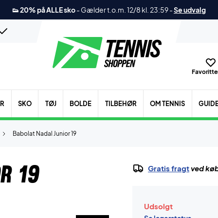
👟 20% på ALLE sko
-
Gælder t.o.m. 12/8 kl. 23:59
-
Se udvalg
Favoritter
ER
SKO
TØJ
BOLDE
TILBEHØR
OM TENNIS
GUID
Babolat Nadal Junior 19
r 19
Gratis fragt
ved køb
Udsolgt