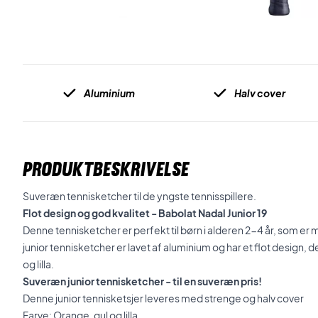
Aluminium
Halv cover
PRODUKTBESKRIVELSE
Suveræn tennisketcher til de yngste tennisspillere.
Flot design og god kvalitet - Babolat Nadal Junior 19
Denne tennisketcher er perfekt til børn i alderen 2-4 år, som er
junior tennisketcher er lavet af aluminium og har et flot design,
og lilla.
Suveræn junior tennisketcher - til en suveræn pris!
Denne junior tennisketsjer leveres med strenge og halv cover
Farve: Orange, gul og lilla