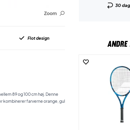
30 da
Zoom
Flot design
ANDRE 
 mellem 89 og 100 cm høj. Denne
 der kombinerer farverne orange, gul