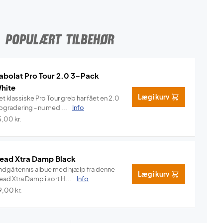
POPULÆRT TILBEHØR
abolat Pro Tour 2.0 3-Pack
hite
Læg i kurv
t klassiske Pro Tour greb har fået en 2.0
pgradering - nu med ...
Info
5,00
kr.
ead Xtra Damp Black
ndgå tennis albue med hjælp fra denne
Læg i kurv
Head Xtra Damp i sort H...
Info
9,00
kr.