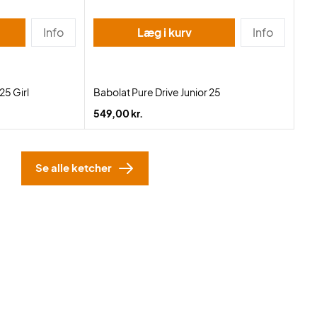
Info
Læg i kurv
Info
25 Girl
Babolat Pure Drive Junior 25
549,00 kr.
Se alle ketcher