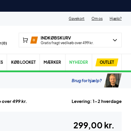
Gavekort
Om os
Hjælp?
INDKØBSKURV
0
Gratis fragt ved køb over 499 kr.
 (
0
)
ES
KØB LOOKET
MÆRKER
NYHEDER
OUTLET
Brug for hjælp?
 over 499 kr.
Levering: 1-2 hverdage
299,00 kr.