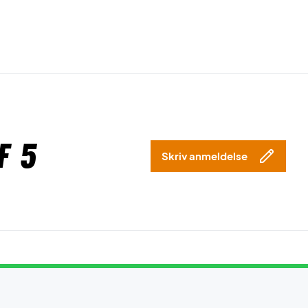
f 5
Skriv anmeldelse