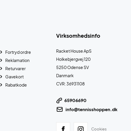
Virksomhedsinfo
Racket House ApS
Fortryd ordre
Holkebjergvej 120
Reklamation
5250 Odense SV
Returvarer
Danmark
Gavekort
CVR: 36931108
Rabatkode
65906690
info@tennisshoppen.dk
Cookies