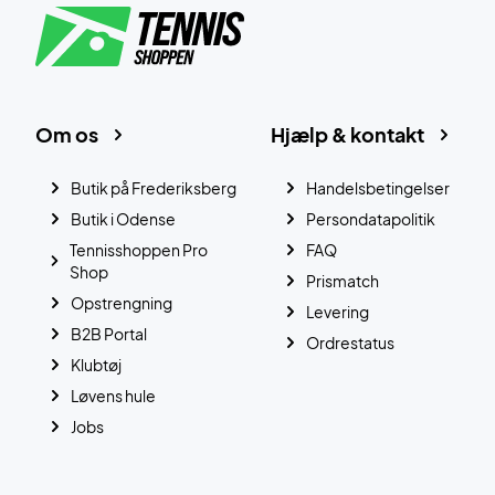
Om os
Hjælp & kontakt
Butik på Frederiksberg
Handelsbetingelser
Butik i Odense
Persondatapolitik
Tennisshoppen Pro
FAQ
Shop
Prismatch
Opstrengning
Levering
B2B Portal
Ordrestatus
Klubtøj
Løvens hule
Jobs