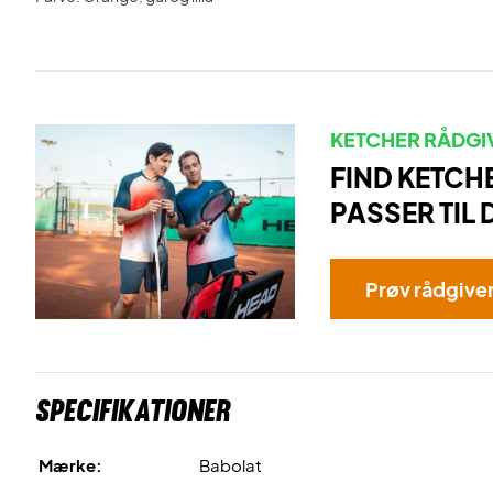
KETCHER RÅDGI
FIND KETCH
PASSER TIL 
Prøv rådgive
Specifikationer
Mærke:
Babolat